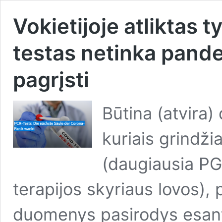
Vokietijoje atliktas 
testas netinka pan
pagrįsti
Būtina (atvira)
kuriais grindž
(daugiausia PGR
terapijos skyriaus lovos), 
duomenys pasirodys esant