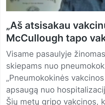
„Aš atsisakau vakcinų
McCullough tapo vak
Visame pasaulyje žinomas
skiepams nuo pneumokokinė
„Pneumokokinės vakcinos 
apsaugą nuo hospitalizacij
Šių metų gripo vakcinos, k