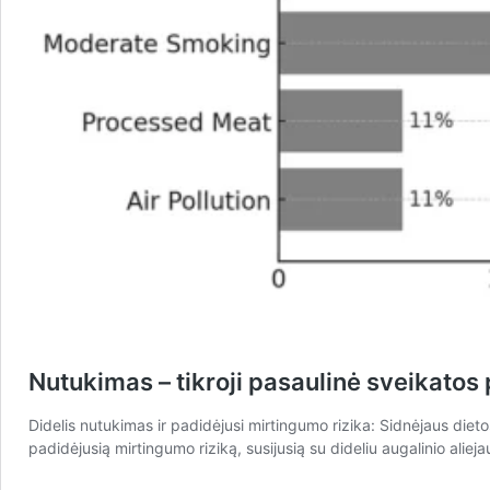
Nutukimas – tikroji pasaulinė sveikatos
Didelis nutukimas ir padidėjusi mirtingumo rizika: Sidnėjaus diet
padidėjusią mirtingumo riziką, susijusią su dideliu augalinio alie