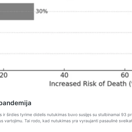
 pandemija
os ir širdies tyrime didelis nutukimas buvo susijęs su stulbinamai 93 
jaus vartojimu. Tai rodo, kad nutukimas yra vyraujanti pasaulinė sveik