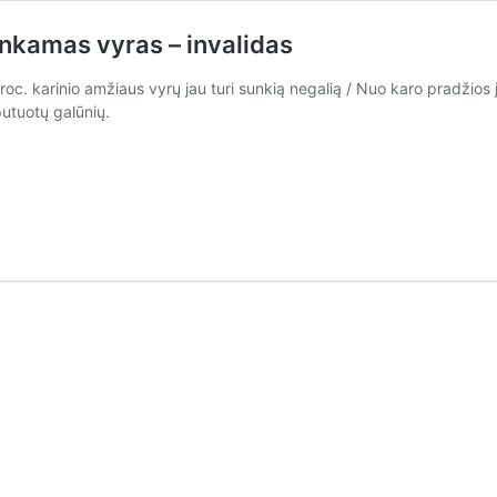
tinkamas vyras – invalidas
proc. karinio amžiaus vyrų jau turi sunkią negalią / Nuo karo pradži
utuotų galūnių.