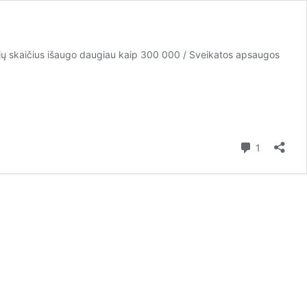
os jų skaičius išaugo daugiau kaip 300 000 / Sveikatos apsaugos
Kommenta
1