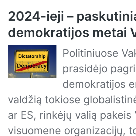
2024-ieji – paskutinia
demokratijos metai 
Politiniuose Va
prasidėjo pagri
demokratijos er
valdžią tokiose globalisti
ar ES, rinkėjų valią pakeis
visuomene organizacijų, to