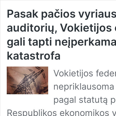
Pasak pačios vyriau
auditorių, Vokietijo
gali tapti neįperkam
katastrofa
Vokietijos fede
nepriklausoma v
pagal statutą p
Respublikos ekonomikos va