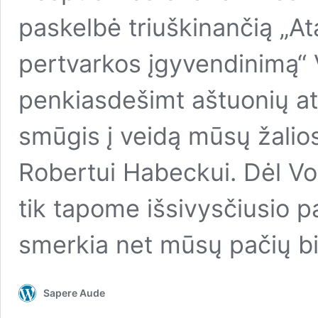
paskelbė triuškinančią „At
pertvarkos įgyvendinimą“ V
penkiasdešimt aštuonių at
smūgis į veidą mūsų žalio
Robertui Habeckui. Dėl Vok
tik tapome išsivysčiusio p
smerkia net mūsų pačių bi
Sapere Aude