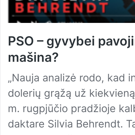
PSO – gyvybei pavoj
mašina?
„Nauja analizė rodo, kad 
dolerių grąžą už kiekvieną
m. rugpjūčio pradžioje kal
daktare Silvia Behrendt. Ta