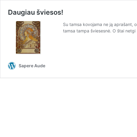
Daugiau šviesos!
Su tamsa kovojama ne ją aprašant, o p
tamsa tampa šviesesnė. O štai netgi m
Sapere Aude