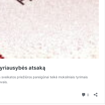
vyriausybės atsaką
sveikatos priežiūros pareigūnai teikė moksliniais tyrimais
vais.
Kommenta
0