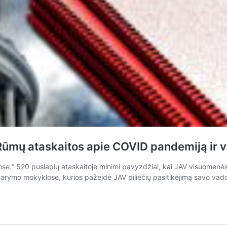
 Rūmų ataskaitos apie COVID pandemiją ir 
ose.“ 520 puslapių ataskaitoje minimi pavyzdžiai, kai JAV visuomenės 
arymo mokyklose, kurios pažeidė JAV piliečių pasitikėjimą savo vado