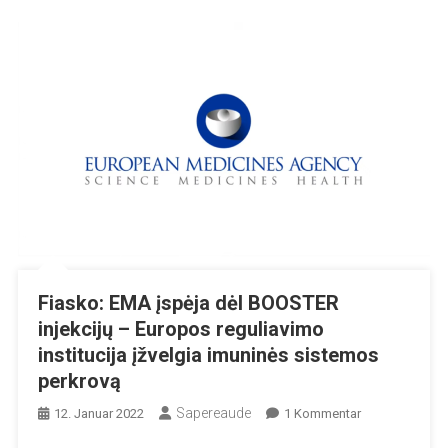
Fiasko: EMA įspėja dėl BOOSTER
injekcijų – Europos reguliavimo
institucija įžvelgia imuninės sistemos
perkrovą
Sapereaude
Zu
12. Januar 2022
1 Kommentar
Fiasko: