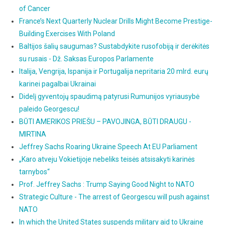
of Cancer
France’s Next Quarterly Nuclear Drills Might Become Prestige-
Building Exercises With Poland
Baltijos šalių saugumas? Sustabdykite rusofobiją ir derėkitės
su rusais - Dž. Saksas Europos Parlamente
Italija, Vengrija, Ispanija ir Portugalija nepritaria 20 mlrd. eurų
karinei pagalbai Ukrainai
Didelį gyventojų spaudimą patyrusi Rumunijos vyriausybė
paleido Georgescu!
BŪTI AMERIKOS PRIEŠU – PAVOJINGA, BŪTI DRAUGU -
MIRTINA
Jeffrey Sachs Roaring Ukraine Speech At EU Parliament
„Karo atveju Vokietijoje nebeliks teisės atsisakyti karinės
tarnybos“
Prof. Jeffrey Sachs : Trump Saying Good Night to NATO
Strategic Culture - The arrest of Georgescu will push against
NATO
In which the United States suspends military aid to Ukraine