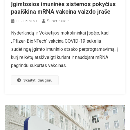
Įgimtosios imuninės sistemos pokyčius
paaiškina mRNA vakcina vaizdo įraše
Sapereaude
11. Juni 2021
Nyderlandų ir Vokietijos mokslininkai įspėjo, kad
„Pfizer-BioNTech“ vakcina COVID-19 sukelia
sudėtingą įgimto imuninio atsako perprogramavimą, į
kurį reikėtų atsižvelgti kuriant ir naudojant mRNA
pagrindu sukurtas vakcinas.
Skaityti daugiau