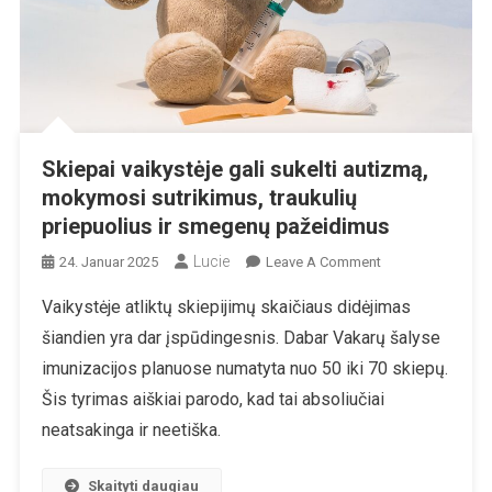
Skiepai vaikystėje gali sukelti autizmą,
mokymosi sutrikimus, traukulių
priepuolius ir smegenų pažeidimus
Lucie
On
24. Januar 2025
Leave A Comment
Skiepai
Vaikystėje atliktų skiepijimų skaičiaus didėjimas
Vaikystėje
šiandien yra dar įspūdingesnis. Dabar Vakarų šalyse
Gali
Sukelti
imunizacijos planuose numatyta nuo 50 iki 70 skiepų.
Autizmą,
Šis tyrimas aiškiai parodo, kad tai absoliučiai
Mokymosi
neatsakinga ir neetiška.
Sutrikimus,
Traukulių
Skaityti daugiau
Priepuolius