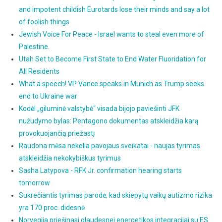
and impotent childish Eurotards lose their minds and say a lot
of foolish things
Jewish Voice For Peace - Israel wants to steal even more of
Palestine.
Utah Set to Become First State to End Water Fluoridation for
All Residents
What a speech! VP Vance speaks in Munich as Trump seeks
end to Ukraine war
Kodėl „giluminė valstybė“ visada bijojo paviešinti JFK
nužudymo bylas: Pentagono dokumentas atskleidžia karą
provokuojančią priežastį
Raudona mėsa nekelia pavojaus sveikatai - naujas tyrimas
atskleidžia nekokybiškus tyrimus
Sasha Latypova - RFK Jr. confirmation hearing starts
tomorrow
Sukrečiantis tyrimas parodė, kad skiepytų vaikų autizmo rizika
yra 170 proc. didesnė
Norvegija priešinasi glaudesnei energetikos integracijai su ES