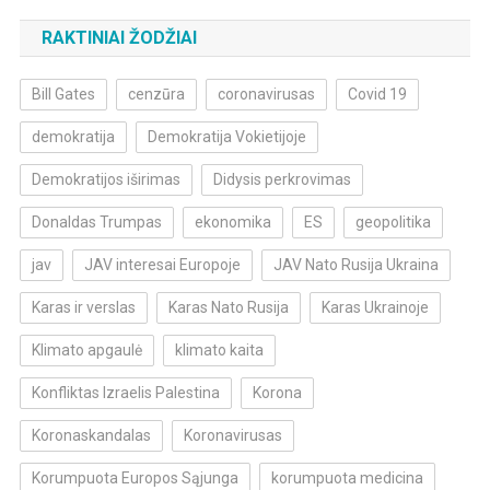
RAKTINIAI ŽODŽIAI
Bill Gates
cenzūra
coronavirusas
Covid 19
demokratija
Demokratija Vokietijoje
Demokratijos iširimas
Didysis perkrovimas
Donaldas Trumpas
ekonomika
ES
geopolitika
jav
JAV interesai Europoje
JAV Nato Rusija Ukraina
Karas ir verslas
Karas Nato Rusija
Karas Ukrainoje
Klimato apgaulė
klimato kaita
Konfliktas Izraelis Palestina
Korona
Koronaskandalas
Koronavirusas
Korumpuota Europos Sąjunga
korumpuota medicina