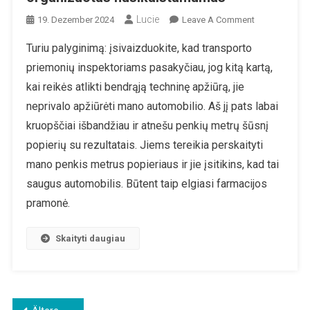
Lucie
On
19. Dezember 2024
Leave A Comment
„Farmacijos
Turiu palyginimą: įsivaizduokite, kad transporto
Įmonių
priemonių inspektoriams pasakyčiau, jog kitą kartą,
Verslo
Modelis
kai reikės atlikti bendrąją techninę apžiūrą, jie
Yra
neprivalo apžiūrėti mano automobilio. Aš jį pats labai
Organizuotas
kruopščiai išbandžiau ir atnešu penkių metrų šūsnį
Nusikalstam
popierių su rezultatais. Jiems tereikia perskaityti
mano penkis metrus popieriaus ir jie įsitikins, kad tai
saugus automobilis. Būtent taip elgiasi farmacijos
pramonė.
Skaityti daugiau