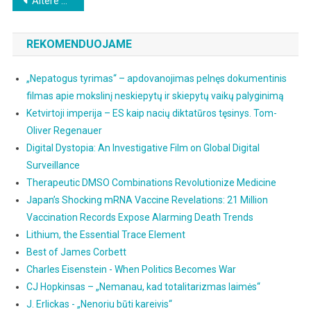
Beitragsnavigation
Ältere Beiträge
REKOMENDUOJAME
„Nepatogus tyrimas“ – apdovanojimas pelnęs dokumentinis
filmas apie mokslinį neskiepytų ir skiepytų vaikų palyginimą
Ketvirtoji imperija – ES kaip nacių diktatūros tęsinys. Tom-
Oliver Regenauer
Digital Dystopia: An Investigative Film on Global Digital
Surveillance
Therapeutic DMSO Combinations Revolutionize Medicine
Japan’s Shocking mRNA Vaccine Revelations: 21 Million
Vaccination Records Expose Alarming Death Trends
Lithium, the Essential Trace Element
Best of James Corbett
Charles Eisenstein - When Politics Becomes War
CJ Hopkinsas – „Nemanau, kad totalitarizmas laimės“
J. Erlickas - „Nenoriu būti kareivis“