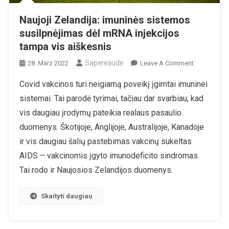
Naujoji Zelandija: imuninės sistemos
susilpnėjimas dėl mRNA injekcijos
tampa vis aiškesnis
Sapereaude
On
28. März 2022
Leave A Comment
Naujoji
Covid vakcinos turi neigiamą poveikį įgimtai imuninei
Zelandija:
sistemai. Tai parodė tyrimai, tačiau dar svarbiau, kad
Imuninės
Sistemos
vis daugiau įrodymų pateikia realaus pasaulio
Susilpnėjim
duomenys. Škotijoje, Anglijoje, Australijoje, Kanadoje
Dėl
ir vis daugiau šalių pastebimas vakcinų sukeltas
MRNA
AIDS – vakcinomis įgyto imunodeficito sindromas.
Injekcijos
Tampa
Tai rodo ir Naujosios Zelandijos duomenys.
Vis
Aiškesnis
Skaityti daugiau