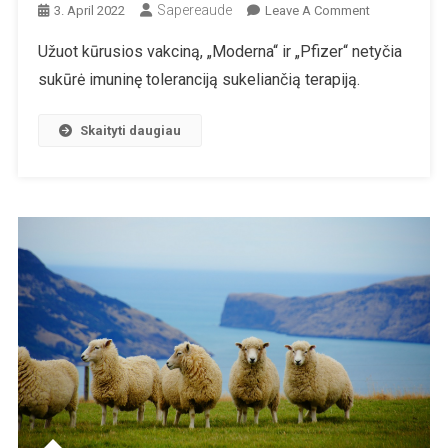
Sapereaude
On
3. April 2022
Leave A Comment
Įgimtosios
Užuot kūrusios vakciną, „Moderna“ ir „Pfizer“ netyčia
Imuninės
sukūrė imuninę toleranciją sukeliančią terapiją.
Sistemos
Pažeidimai
Yra
Skaityti daugiau
Pagrindinė
Priežastis,
Kodėl
Vis
Daugiau
Paskiepytų
Žmonių
Suserga