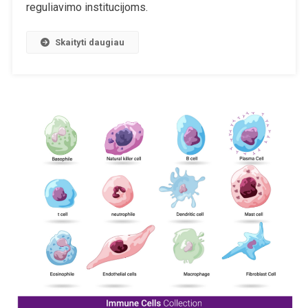
reguliavimo institucijoms.
Imuninę
Apsaugą
Skaityti daugiau
Dėl
IgG4
Antikūnų,
Skatina
Koronos
Infekciją,
Autoimunines
Ligas,
Vėžį
Ir
Miokarditą