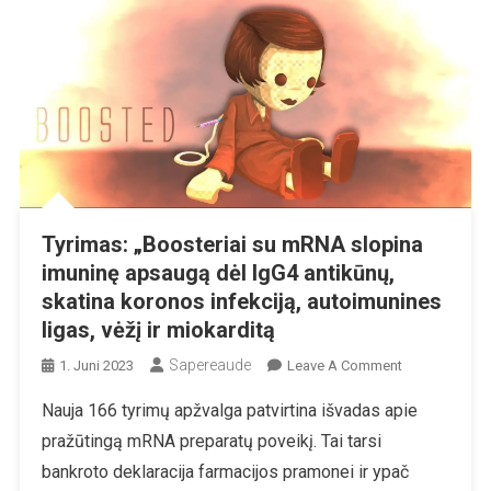
Tyrimas: „Boosteriai su mRNA slopina
imuninę apsaugą dėl IgG4 antikūnų,
skatina koronos infekciją, autoimunines
ligas, vėžį ir miokarditą
Sapereaude
On
1. Juni 2023
Leave A Comment
Tyrimas:
Nauja 166 tyrimų apžvalga patvirtina išvadas apie
„Boosteriai
pražūtingą mRNA preparatų poveikį. Tai tarsi
Su
MRNA
bankroto deklaracija farmacijos pramonei ir ypač
Slopina