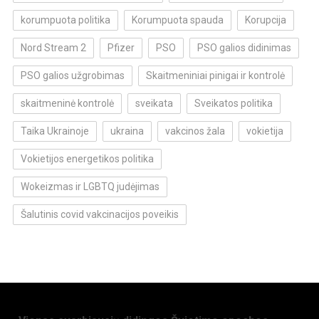
korumpuota politika
Korumpuota spauda
Korupcija
Nord Stream 2
Pfizer
PSO
PSO galios didinimas
PSO galios užgrobimas
Skaitmeniniai pinigai ir kontrolė
skaitmeninė kontrolė
sveikata
Sveikatos politika
Taika Ukrainoje
ukraina
vakcinos žala
vokietija
Vokietijos energetikos politika
Wokeizmas ir LGBTQ judėjimas
Šalutinis covid vakcinacijos poveikis