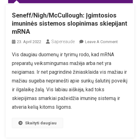
Seneff/Nigh/McCullough: Įgimtosios
imuninės sistemos slopinimas skiepijant
mRNA
Sapereaude
On
23. April 2022
Leave A Comment
Seneff/Nigh
Vis daugiau duomenų ir tyrimų rodo, kad mRNA
Įgimtosios
preparatų veiksmingumas mažėja arba net yra
Imuninės
Sistemos
neigiamas. Ir net pagrindinė žiniasklaida vis mažiau ir
Slopinimas
mažiau sugeba nepranešti apie sunkų šalutinį poveikį
Skiepijant
ir ilgalaikę žalą. Vis labiau aiškėja, kad toks
MRNA
skiepijimas smarkiai pažeidžia imuninę sistemą ir
atveria kelią kitoms ligoms.
Skaityti daugiau