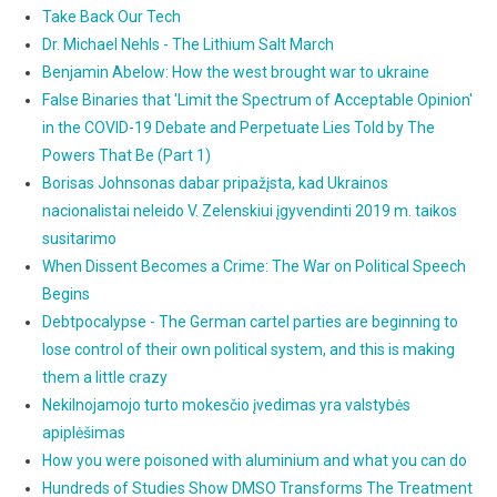
Take Back Our Tech
Dr. Michael Nehls - The Lithium Salt March
Benjamin Abelow: How the west brought war to ukraine
False Binaries that 'Limit the Spectrum of Acceptable Opinion'
in the COVID-19 Debate and Perpetuate Lies Told by The
Powers That Be (Part 1)
Borisas Johnsonas dabar pripažįsta, kad Ukrainos
nacionalistai neleido V. Zelenskiui įgyvendinti 2019 m. taikos
susitarimo
When Dissent Becomes a Crime: The War on Political Speech
Begins
Debtpocalypse - The German cartel parties are beginning to
lose control of their own political system, and this is making
them a little crazy
Nekilnojamojo turto mokesčio įvedimas yra valstybės
apiplėšimas
How you were poisoned with aluminium and what you can do
Hundreds of Studies Show DMSO Transforms The Treatment