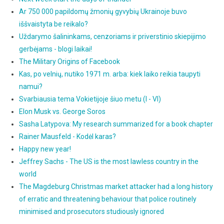
Ar 750 000 papildomų žmonių gyvybių Ukrainoje buvo
iššvaistyta be reikalo?
Uždarymo šalininkams, cenzoriams ir priverstinio skiepijimo
gerbėjams - blogi laikai!
The Military Origins of Facebook
Kas, po velnių, nutiko 1971 m. arba: kiek laiko reikia taupyti
namui?
Svarbiausia tema Vokietijoje šiuo metu (I - VI)
Elon Musk vs. George Soros
Sasha Latypova: My research summarized for a book chapter
Rainer Mausfeld - Kodėl karas?
Happy new year!
Jeffrey Sachs - The US is the most lawless country in the
world
The Magdeburg Christmas market attacker had a long history
of erratic and threatening behaviour that police routinely
minimised and prosecutors studiously ignored