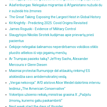
Ašafenburgas: Nelegalus migrantas iš Afganistano nužudė du
ir sužeidė tris žmones
The Great Taking: Exposing the Largest Heist in Global History
Kit Knightly - Predicting 2025: Covid Origins Revisited
James Roguski - Evidence of Military Control
Slaugytojos Nikolės Sirotek liudijimas apie prievartą prieš
pacientus
Čekijoje nelegaliai šalinamos neperdirbamos vokiškos stiklo
pluošto atliekos iš vėjo jėgainių menčių
Ar Trumpas pasieks taiką? Jeffrey Sachs, Alexander
Mercouris ir Glenn Diesen
Masiniai protestai Rumunijoje dėl atšauktų rinkimų! ES
atskleidžia savo antidemokratinį veidą.
„Vergai nekovoja“: AfD atstovė Alice Weidel išskirtinis interviu
leidiniui „The American Conservative"
Vokietijos užsienio reikalų ministras grasina X: „Pažįstu
žmonių, kuriems galiu paskambinti“
Next week start the days of thunder