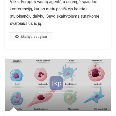
Vakar Europos vaistų agentūra surengė spaudos
EMA
konferenciją, kurios metu paaiškėjo keletas
Įspėja
Dėl
stulbinančių dalykų. Savo skaitytojams surinkome
BOOSTER
svarbiausius iš jų.
Injekcijų
–
Skaityti daugiau
Europos
Reguliavimo
Institucija
Įžvelgia
Imuninės
Sistemos
Perkrovą