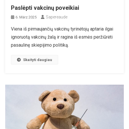
Paslėpti vakcinų poveikiai
Sapereaude
6. März 2025
Viena iš pirmaujančių vakcinų tyrinėtojų aptaria ilgai
ignoruotą vakcinų žalą ir ragina iš esmės peržiūrėti
pasaulinę skiepijimo politiką.
Skaityti daugiau