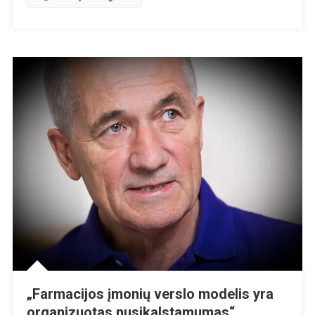
Ir
Smegenų
Pažeidimus
„Farmacijos įmonių verslo modelis yra
organizuotas nusikalstamumas“