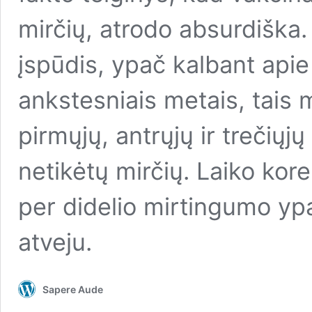
mirčių, atrodo absurdiška. 
įspūdis, ypač kalbant apie i
ankstesniais metais, tais 
pirmųjų, antrųjų ir trečiųj
netikėtų mirčių. Laiko korel
per didelio mirtingumo ypa
atveju.
Sapere Aude