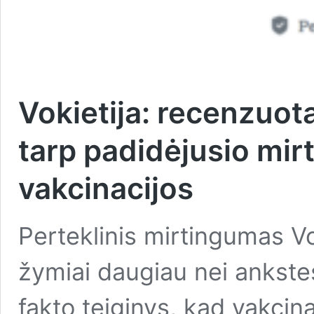
Vokietija: recenzuota
tarp padidėjusio mir
vakcinacijos
Perteklinis mirtingumas V
žymiai daugiau nei ankstes
fakto teiginys, kad vakcina