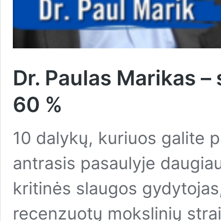
Dr. Paulas Marikas – 
60 %
10 dalykų, kuriuos galite p
antrasis pasaulyje daugiau
kritinės slaugos gydytoja
recenzuotų mokslinių stra