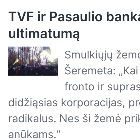
TVF ir Pasaulio bank
ultimatumą
Smulkiųjų žemd
Šeremeta: „Kai 
fronto ir supra
didžiąsias korporacijas, p
radikalus. Nes ši žemė pr
anūkams.“