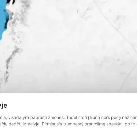
yje
čia, visada yra paprasti žmonės. Todėl stoti į kurią nors pusę nežinant 
čių padėtį Izraelyje. Pirmiausia trumpesnį pranešimą spaudai, po to