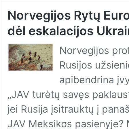
Norvegijos Rytų Eur
dėl eskalacijos Ukra
Norvegijos pro
Rusijos užsieni
apibendrina įvy
„JAV turėtų savęs paklaus
jei Rusija įsitrauktų į pana
JAV Meksikos pasienyje?