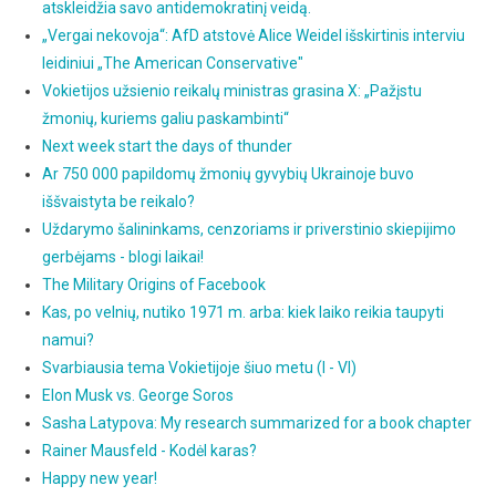
atskleidžia savo antidemokratinį veidą.
„Vergai nekovoja“: AfD atstovė Alice Weidel išskirtinis interviu
leidiniui „The American Conservative"
Vokietijos užsienio reikalų ministras grasina X: „Pažįstu
žmonių, kuriems galiu paskambinti“
Next week start the days of thunder
Ar 750 000 papildomų žmonių gyvybių Ukrainoje buvo
iššvaistyta be reikalo?
Uždarymo šalininkams, cenzoriams ir priverstinio skiepijimo
gerbėjams - blogi laikai!
The Military Origins of Facebook
Kas, po velnių, nutiko 1971 m. arba: kiek laiko reikia taupyti
namui?
Svarbiausia tema Vokietijoje šiuo metu (I - VI)
Elon Musk vs. George Soros
Sasha Latypova: My research summarized for a book chapter
Rainer Mausfeld - Kodėl karas?
Happy new year!