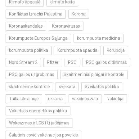
Klimato apgaulė
klimato kaita
Konfliktas Izraelis Palestina
Korona
Koronaskandalas
Koronavirusas
Korumpuota Europos Sąjunga
korumpuota medicina
korumpuota politika
Korumpuota spauda
Korupcija
Nord Stream 2
Pfizer
PSO
PSO galios didinimas
PSO galios užgrobimas
Skaitmeniniai pinigai ir kontrolė
skaitmeninė kontrolė
sveikata
Sveikatos politika
Taika Ukrainoje
ukraina
vakcinos žala
vokietija
Vokietijos energetikos politika
Wokeizmas ir LGBTQ judėjimas
Šalutinis covid vakcinacijos poveikis