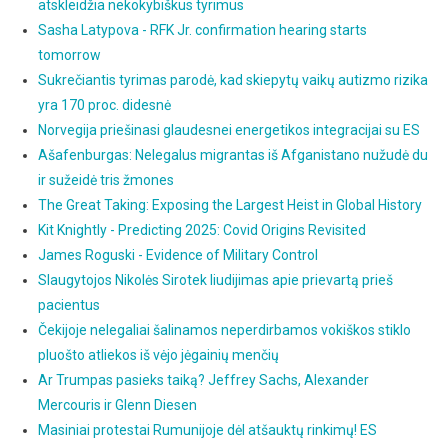
atskleidžia nekokybiškus tyrimus
Sasha Latypova - RFK Jr. confirmation hearing starts
tomorrow
Sukrečiantis tyrimas parodė, kad skiepytų vaikų autizmo rizika
yra 170 proc. didesnė
Norvegija priešinasi glaudesnei energetikos integracijai su ES
Ašafenburgas: Nelegalus migrantas iš Afganistano nužudė du
ir sužeidė tris žmones
The Great Taking: Exposing the Largest Heist in Global History
Kit Knightly - Predicting 2025: Covid Origins Revisited
James Roguski - Evidence of Military Control
Slaugytojos Nikolės Sirotek liudijimas apie prievartą prieš
pacientus
Čekijoje nelegaliai šalinamos neperdirbamos vokiškos stiklo
pluošto atliekos iš vėjo jėgainių menčių
Ar Trumpas pasieks taiką? Jeffrey Sachs, Alexander
Mercouris ir Glenn Diesen
Masiniai protestai Rumunijoje dėl atšauktų rinkimų! ES