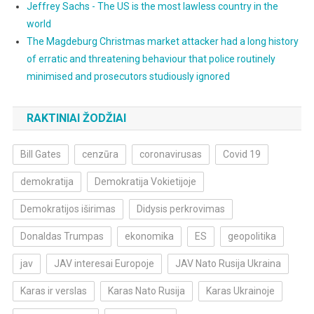
Jeffrey Sachs - The US is the most lawless country in the
world
The Magdeburg Christmas market attacker had a long history
of erratic and threatening behaviour that police routinely
minimised and prosecutors studiously ignored
RAKTINIAI ŽODŽIAI
Bill Gates
cenzūra
coronavirusas
Covid 19
demokratija
Demokratija Vokietijoje
Demokratijos iširimas
Didysis perkrovimas
Donaldas Trumpas
ekonomika
ES
geopolitika
jav
JAV interesai Europoje
JAV Nato Rusija Ukraina
Karas ir verslas
Karas Nato Rusija
Karas Ukrainoje