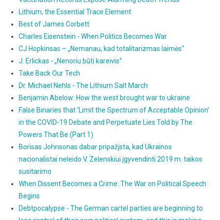
Lithium, the Essential Trace Element
Best of James Corbett
Charles Eisenstein - When Politics Becomes War
CJ Hopkinsas – „Nemanau, kad totalitarizmas laimės“
J. Erlickas - „Nenoriu būti kareivis“
Take Back Our Tech
Dr. Michael Nehls - The Lithium Salt March
Benjamin Abelow: How the west brought war to ukraine
False Binaries that 'Limit the Spectrum of Acceptable Opinion'
in the COVID-19 Debate and Perpetuate Lies Told by The
Powers That Be (Part 1)
Borisas Johnsonas dabar pripažįsta, kad Ukrainos
nacionalistai neleido V. Zelenskiui įgyvendinti 2019 m. taikos
susitarimo
When Dissent Becomes a Crime: The War on Political Speech
Begins
Debtpocalypse - The German cartel parties are beginning to