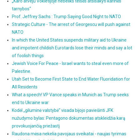
„Karo atveju Vokietijoje nebeliks teisės atsisakyti karinės
tarnybos“
Prof. Jeffrey Sachs : Trump Saying Good Night to NATO
Strategic Culture - The arrest of Georgescu will push against
NATO
In which the United States suspends military aid to Ukraine
and impotent childish Eurotards lose their minds and say a lot
of foolish things
Jewish Voice For Peace - Israel wants to steal even more of
Palestine.
Utah Set to Become First State to End Water Fluoridation for
All Residents
What a speech! VP Vance speaks in Munich as Trump seeks
end to Ukraine war
Kodėl „giluminė valstybė“ visada bijojo paviešinti JFK
nužudymo bylas: Pentagono dokumentas atskleidžia karą
provokuojančią priežastį
Raudona mėsa nekelia pavojaus sveikatai - naujas tyrimas