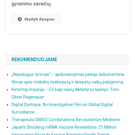
gyvenimo savaičių.
Skaityti daugiau
REKOMENDUOJAME
„Nepatogus tyrimas“ – apdovanojimas pelnęs dokumentinis
filmas apie mokslinį neskiepytų ir skiepytų vaikų palyginimą
Ketvirtoji imperija – ES kaip nacių diktatūros tęsinys. Tom-
Oliver Regenauer
Digital Dystopia: An Investigative Film on Global Digital
Surveillance
Therapeutic DMSO Combinations Revolutionize Medicine
Japan’s Shocking mRNA Vaccine Revelations: 21 Million
Vaccination Records Expose Alarming Death Trends