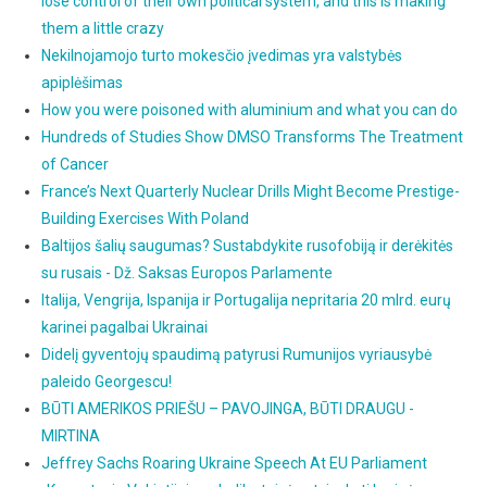
lose control of their own political system, and this is making
them a little crazy
Nekilnojamojo turto mokesčio įvedimas yra valstybės
apiplėšimas
How you were poisoned with aluminium and what you can do
Hundreds of Studies Show DMSO Transforms The Treatment
of Cancer
France’s Next Quarterly Nuclear Drills Might Become Prestige-
Building Exercises With Poland
Baltijos šalių saugumas? Sustabdykite rusofobiją ir derėkitės
su rusais - Dž. Saksas Europos Parlamente
Italija, Vengrija, Ispanija ir Portugalija nepritaria 20 mlrd. eurų
karinei pagalbai Ukrainai
Didelį gyventojų spaudimą patyrusi Rumunijos vyriausybė
paleido Georgescu!
BŪTI AMERIKOS PRIEŠU – PAVOJINGA, BŪTI DRAUGU -
MIRTINA
Jeffrey Sachs Roaring Ukraine Speech At EU Parliament