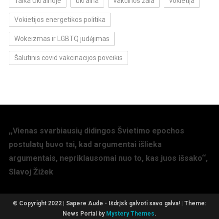
Taika Ukrainoje
ukraina
vakcinos žala
vokietija
Vokietijos energetikos politika
Wokeizmas ir LGBTQ judėjimas
Šalutinis covid vakcinacijos poveikis
,,Vienas svarbiausių didingos Švietimo epochos
postulatų buvo tai, kad argumentai išlieka
argumentais, nepriklausomai nuo to, kas juos išsako‘‘,
Slavoj Žižek
© Copyright 2022 | Sapere Aude - Išdrįsk galvoti savo galva!
|
Theme:
News Portal by
Mystery Themes
.