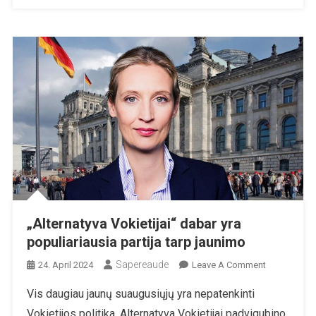
„Alternatyva Vokietijai“ dabar yra
populiariausia partija tarp jaunimo
Sapereaude
On
24. April 2024
Leave A Comment
„Alternatyva
Vis daugiau jaunų suaugusiųjų yra nepatenkinti
Vokietijai“
Vokietijos politika. Alternatyva Vokietijai padvigubino
Dabar