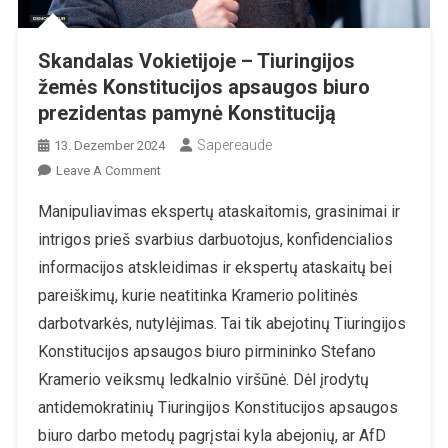
Skandalas Vokietijoje – Tiuringijos
žemės Konstitucijos apsaugos biuro
prezidentas pamynė Konstituciją
Sapereaude
13. Dezember 2024
On
Leave A Comment
Skandalas
Manipuliavimas ekspertų ataskaitomis, grasinimai ir
Vokietijoje
intrigos prieš svarbius darbuotojus, konfidencialios
–
Tiuringijos
informacijos atskleidimas ir ekspertų ataskaitų bei
Žemės
pareiškimų, kurie neatitinka Kramerio politinės
Konstitucijos
darbotvarkės, nutylėjimas. Tai tik abejotinų Tiuringijos
Apsaugos
Konstitucijos apsaugos biuro pirmininko Stefano
Biuro
Prezidentas
Kramerio veiksmų ledkalnio viršūnė. Dėl įrodytų
Pamynė
antidemokratinių Tiuringijos Konstitucijos apsaugos
Konstituciją
biuro darbo metodų pagrįstai kyla abejonių, ar AfD