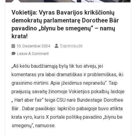
Vokietija: Vyras Bavarijos krikščionių
demokratų parlamentarę Dorothee Bär
pavadino „blynu be smegenų“ – namų
krata!
Sapereaude
10. Dezember 2024
On
Leave A Comment
Vokietija:
„Aš keliu baudžiamąją bylą tik tuo atveju, jei
Vyras
komentaras yra labai dramatiškas ir problemiškas, iki
Bavarijos
Krikščionių
grasinimo mirtimi. Apie įžeidimus nepranešu“. Taip
Demokratų
praėjusią savaitę žinomoje Vokietijos pokalbių laidoje
Parlamentarę
„ Hart aber fair“ teigė CSU narė Bundestage Dorothee
Dorothee
Bär . Dabar paaiškėjo: lapkričio pabaigoje buvo atlikta
Bär
Pavadino
krata vyro, kuris X portale politikę pavadino „blynu be
„blynu
smegenų“, namuose.
Be