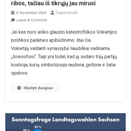
ribos, tačiau iš tikrųjų jau mirusi
Sapereaude
4. November 2024
On
Leave A Comment
Zombių
Jei kas nors ieško glausto katastrofiškos Vokietijos
Šviesoforas:
politikos padėties apibūdinimo: štai čia.
Vokietijos
Vyriausybė
Vokietiją valdanti vyriausybė liaudiškai vadinama
Ir
„šviesoforu“. Taip yra todėl, kad ją sudaro trijų partijų
Vėl
koalicija, kurią simbolizuoja raudona, geltona ir žalia
Balansuoja
spalvos.
Ant
Žlugimo
Ribos,
Skaityti daugiau
Tačiau
Iš
Tikrųjų
Jau
Mirusi