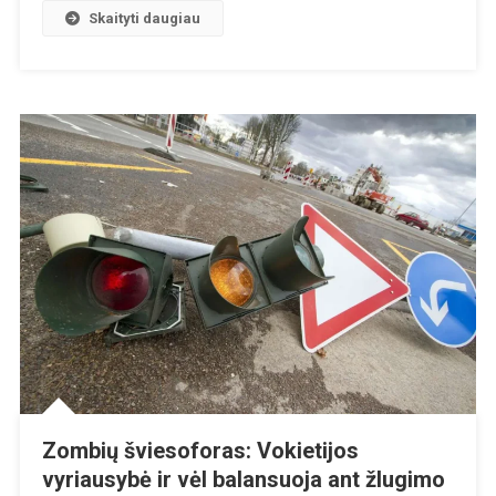
Smegenų“
Skaityti daugiau
–
Namų
Krata!
Zombių šviesoforas: Vokietijos
vyriausybė ir vėl balansuoja ant žlugimo