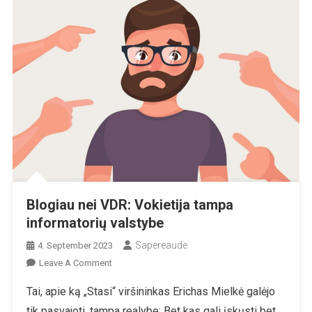
Blogiau nei VDR: Vokietija tampa
informatorių valstybe
Sapereaude
4. September 2023
On
Leave A Comment
Blogiau
Tai, apie ką „Stasi“ viršininkas Erichas Mielkė galėjo
Nei
tik pasvajoti, tampa realybe: Bet kas gali įskųsti bet
VDR: