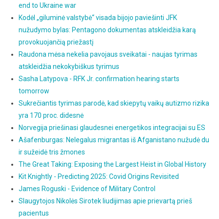
end to Ukraine war
Kodėl „giluminė valstybė“ visada bijojo paviešinti JFK
nužudymo bylas: Pentagono dokumentas atskleidžia karą
provokuojančią priežastį
Raudona mėsa nekelia pavojaus sveikatai - naujas tyrimas
atskleidžia nekokybiškus tyrimus
Sasha Latypova - RFK Jr. confirmation hearing starts
tomorrow
Sukrečiantis tyrimas parodė, kad skiepytų vaikų autizmo rizika
yra 170 proc. didesnė
Norvegija priešinasi glaudesnei energetikos integracijai su ES
Ašafenburgas: Nelegalus migrantas iš Afganistano nužudė du
ir sužeidė tris žmones
The Great Taking: Exposing the Largest Heist in Global History
Kit Knightly - Predicting 2025: Covid Origins Revisited
James Roguski - Evidence of Military Control
Slaugytojos Nikolės Sirotek liudijimas apie prievartą prieš
pacientus