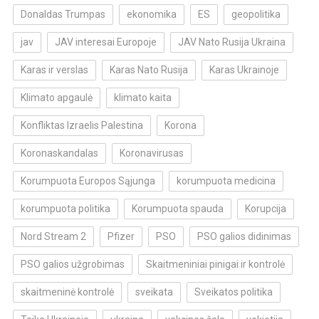
Donaldas Trumpas
ekonomika
ES
geopolitika
jav
JAV interesai Europoje
JAV Nato Rusija Ukraina
Karas ir verslas
Karas Nato Rusija
Karas Ukrainoje
Klimato apgaulė
klimato kaita
Konfliktas Izraelis Palestina
Korona
Koronaskandalas
Koronavirusas
Korumpuota Europos Sąjunga
korumpuota medicina
korumpuota politika
Korumpuota spauda
Korupcija
Nord Stream 2
Pfizer
PSO
PSO galios didinimas
PSO galios užgrobimas
Skaitmeniniai pinigai ir kontrolė
skaitmeninė kontrolė
sveikata
Sveikatos politika