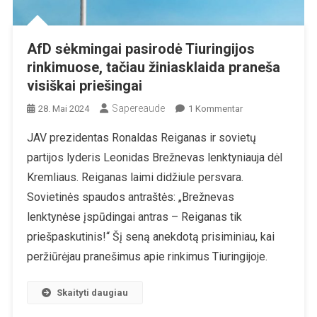
AfD sėkmingai pasirodė Tiuringijos
rinkimuose, tačiau žiniasklaida praneša
visiškai priešingai
Sapereaude
Zu
28. Mai 2024
1 Kommentar
AfD
JAV prezidentas Ronaldas Reiganas ir sovietų
Sėkmingai
partijos lyderis Leonidas Brežnevas lenktyniauja dėl
Pasirodė
Tiuringijos
Kremliaus. Reiganas laimi didžiule persvara.
Rinkimuose,
Sovietinės spaudos antraštės: „Brežnevas
Tačiau
lenktynėse įspūdingai antras – Reiganas tik
Žiniasklaida
priešpaskutinis!“ Šį seną anekdotą prisiminiau, kai
Praneša
Visiškai
peržiūrėjau pranešimus apie rinkimus Tiuringijoje.
Priešingai
Skaityti daugiau