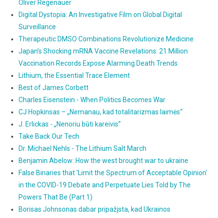
Oliver Regenauer
Digital Dystopia: An Investigative Film on Global Digital
Surveillance
Therapeutic DMSO Combinations Revolutionize Medicine
Japan’s Shocking mRNA Vaccine Revelations: 21 Million
Vaccination Records Expose Alarming Death Trends
Lithium, the Essential Trace Element
Best of James Corbett
Charles Eisenstein - When Politics Becomes War
CJ Hopkinsas – „Nemanau, kad totalitarizmas laimės“
J. Erlickas - „Nenoriu būti kareivis“
Take Back Our Tech
Dr. Michael Nehls - The Lithium Salt March
Benjamin Abelow: How the west brought war to ukraine
False Binaries that 'Limit the Spectrum of Acceptable Opinion'
in the COVID-19 Debate and Perpetuate Lies Told by The
Powers That Be (Part 1)
Borisas Johnsonas dabar pripažįsta, kad Ukrainos