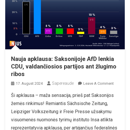
Nauja apklausa: Saksonijoje AfD lenkia
CDU, valdančiosios partijos ant žlugimo
ribos
Sapereaude
On
17. August 2024
Leave A Comment
Nauja
Ši apklausa – maža sensacija, prieš pat Saksonijos
Apklausa
žemės rinkimus! Remiantis Sächsische Zeitung,
Saksonijo
AfD
Leipziger Volkszeitung ir Freie Presse užsakymu
Lenkia
visuomenės nuomonės tyrimų instituto Insa atlikta
CDU,
reprezentatyvia apklausa, per artėjančius federalinės
Valdanči