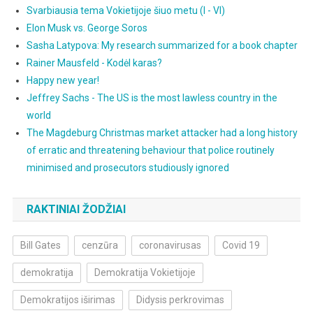
Svarbiausia tema Vokietijoje šiuo metu (I - VI)
Elon Musk vs. George Soros
Sasha Latypova: My research summarized for a book chapter
Rainer Mausfeld - Kodėl karas?
Happy new year!
Jeffrey Sachs - The US is the most lawless country in the
world
The Magdeburg Christmas market attacker had a long history
of erratic and threatening behaviour that police routinely
minimised and prosecutors studiously ignored
RAKTINIAI ŽODŽIAI
Bill Gates
cenzūra
coronavirusas
Covid 19
demokratija
Demokratija Vokietijoje
Demokratijos iširimas
Didysis perkrovimas