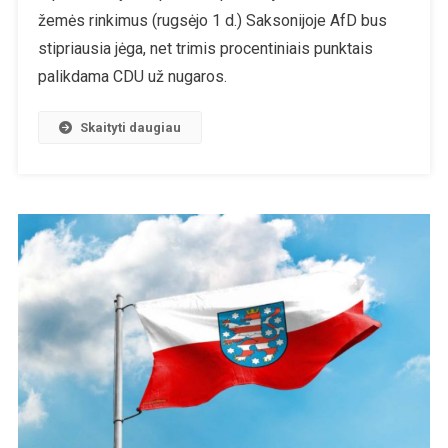
žemės rinkimus (rugsėjo 1 d.) Saksonijoje AfD bus
Partijos
Ant
stipriausia jėga, net trimis procentiniais punktais
Žlugimo
palikdama CDU už nugaros.
Ribos
Skaityti daugiau