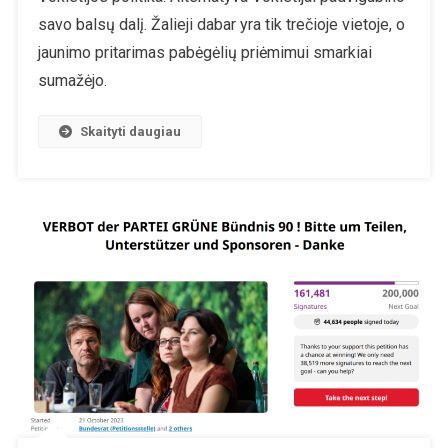
Yra
savo balsų dalį. Žalieji dabar yra tik trečioje vietoje, o
Populiariaus
jaunimo pritarimas pabėgėlių priėmimui smarkiai
Partija
sumažėjo.
Tarp
Jaunimo
Skaityti daugiau