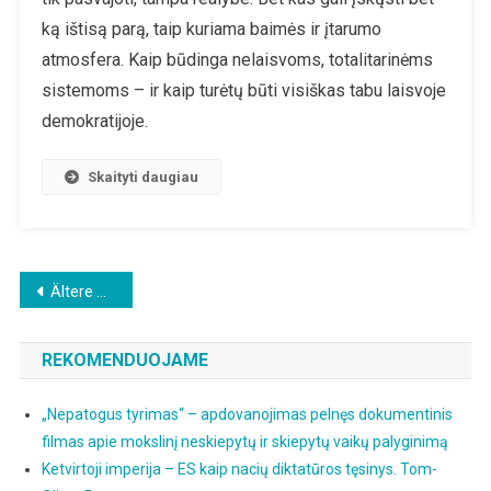
Vokietija
ką ištisą parą, taip kuriama baimės ir įtarumo
Tampa
atmosfera. Kaip būdinga nelaisvoms, totalitarinėms
Informatorių
sistemoms – ir kaip turėtų būti visiškas tabu laisvoje
Valstybe
demokratijoje.
Skaityti daugiau
Beitragsnavigation
Ältere Beiträge
REKOMENDUOJAME
„Nepatogus tyrimas“ – apdovanojimas pelnęs dokumentinis
filmas apie mokslinį neskiepytų ir skiepytų vaikų palyginimą
Ketvirtoji imperija – ES kaip nacių diktatūros tęsinys. Tom-