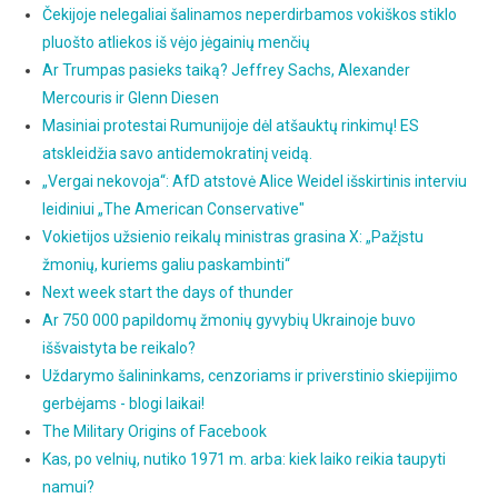
Čekijoje nelegaliai šalinamos neperdirbamos vokiškos stiklo
pluošto atliekos iš vėjo jėgainių menčių
Ar Trumpas pasieks taiką? Jeffrey Sachs, Alexander
Mercouris ir Glenn Diesen
Masiniai protestai Rumunijoje dėl atšauktų rinkimų! ES
atskleidžia savo antidemokratinį veidą.
„Vergai nekovoja“: AfD atstovė Alice Weidel išskirtinis interviu
leidiniui „The American Conservative"
Vokietijos užsienio reikalų ministras grasina X: „Pažįstu
žmonių, kuriems galiu paskambinti“
Next week start the days of thunder
Ar 750 000 papildomų žmonių gyvybių Ukrainoje buvo
iššvaistyta be reikalo?
Uždarymo šalininkams, cenzoriams ir priverstinio skiepijimo
gerbėjams - blogi laikai!
The Military Origins of Facebook
Kas, po velnių, nutiko 1971 m. arba: kiek laiko reikia taupyti
namui?