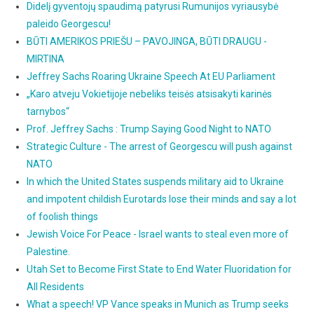
Didelį gyventojų spaudimą patyrusi Rumunijos vyriausybė
paleido Georgescu!
BŪTI AMERIKOS PRIEŠU – PAVOJINGA, BŪTI DRAUGU -
MIRTINA
Jeffrey Sachs Roaring Ukraine Speech At EU Parliament
„Karo atveju Vokietijoje nebeliks teisės atsisakyti karinės
tarnybos“
Prof. Jeffrey Sachs : Trump Saying Good Night to NATO
Strategic Culture - The arrest of Georgescu will push against
NATO
In which the United States suspends military aid to Ukraine
and impotent childish Eurotards lose their minds and say a lot
of foolish things
Jewish Voice For Peace - Israel wants to steal even more of
Palestine.
Utah Set to Become First State to End Water Fluoridation for
All Residents
What a speech! VP Vance speaks in Munich as Trump seeks