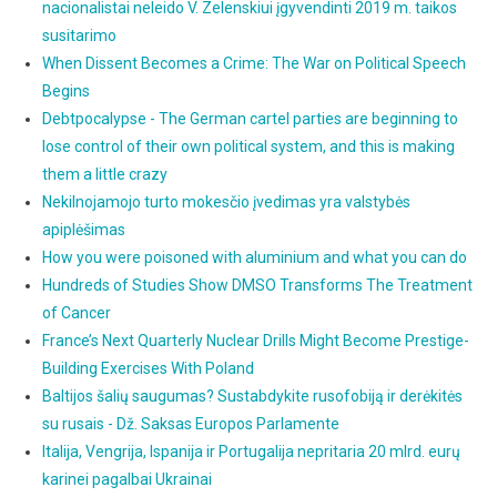
nacionalistai neleido V. Zelenskiui įgyvendinti 2019 m. taikos
susitarimo
When Dissent Becomes a Crime: The War on Political Speech
Begins
Debtpocalypse - The German cartel parties are beginning to
lose control of their own political system, and this is making
them a little crazy
Nekilnojamojo turto mokesčio įvedimas yra valstybės
apiplėšimas
How you were poisoned with aluminium and what you can do
Hundreds of Studies Show DMSO Transforms The Treatment
of Cancer
France’s Next Quarterly Nuclear Drills Might Become Prestige-
Building Exercises With Poland
Baltijos šalių saugumas? Sustabdykite rusofobiją ir derėkitės
su rusais - Dž. Saksas Europos Parlamente
Italija, Vengrija, Ispanija ir Portugalija nepritaria 20 mlrd. eurų
karinei pagalbai Ukrainai