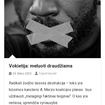
Vokietija: meluoti draudžiama
Sapereaude
29. März 2025
Radikali žodžio laisvės destrukcija – toks yra
būsimos kanclerio A. Merzo koalicijos planas : bus
uždrausti „melagingi faktiniai teiginiai“. O kas yra
netiesa, sprendžia vyriausybė.