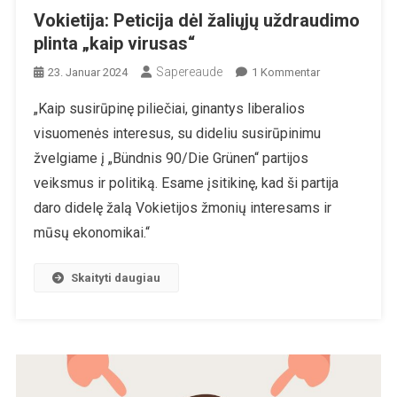
Vokietija: Peticija dėl žaliųjų uždraudimo
plinta „kaip virusas“
Sapereaude
Zu
23. Januar 2024
1 Kommentar
Vokietija:
„Kaip susirūpinę piliečiai, ginantys liberalios
Peticija
visuomenės interesus, su dideliu susirūpinimu
Dėl
Žaliųjų
žvelgiame į „Bündnis 90/Die Grünen“ partijos
Uždraudimo
veiksmus ir politiką. Esame įsitikinę, kad ši partija
Plinta
daro didelę žalą Vokietijos žmonių interesams ir
„kaip
mūsų ekonomikai.“
Virusas“
Skaityti daugiau