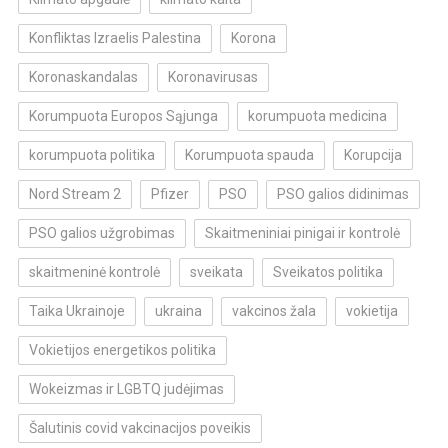
Konfliktas Izraelis Palestina
Korona
Koronaskandalas
Koronavirusas
Korumpuota Europos Sąjunga
korumpuota medicina
korumpuota politika
Korumpuota spauda
Korupcija
Nord Stream 2
Pfizer
PSO
PSO galios didinimas
PSO galios užgrobimas
Skaitmeniniai pinigai ir kontrolė
skaitmeninė kontrolė
sveikata
Sveikatos politika
Taika Ukrainoje
ukraina
vakcinos žala
vokietija
Vokietijos energetikos politika
Wokeizmas ir LGBTQ judėjimas
Šalutinis covid vakcinacijos poveikis