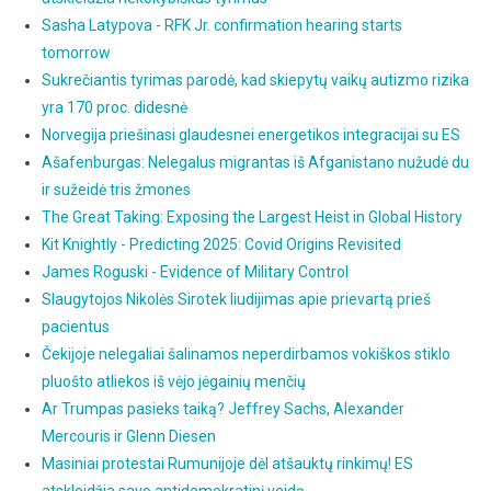
Sasha Latypova - RFK Jr. confirmation hearing starts
tomorrow
Sukrečiantis tyrimas parodė, kad skiepytų vaikų autizmo rizika
yra 170 proc. didesnė
Norvegija priešinasi glaudesnei energetikos integracijai su ES
Ašafenburgas: Nelegalus migrantas iš Afganistano nužudė du
ir sužeidė tris žmones
The Great Taking: Exposing the Largest Heist in Global History
Kit Knightly - Predicting 2025: Covid Origins Revisited
James Roguski - Evidence of Military Control
Slaugytojos Nikolės Sirotek liudijimas apie prievartą prieš
pacientus
Čekijoje nelegaliai šalinamos neperdirbamos vokiškos stiklo
pluošto atliekos iš vėjo jėgainių menčių
Ar Trumpas pasieks taiką? Jeffrey Sachs, Alexander
Mercouris ir Glenn Diesen
Masiniai protestai Rumunijoje dėl atšauktų rinkimų! ES
atskleidžia savo antidemokratinį veidą.