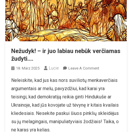
Nežudyk! – ir juo labiau nebūk verčiamas
žudyti….
Lucie
On
18. März 2025
Leave A Comment
Nežudyk!
Neleiskite, kad jus kas nors suviliotų menkaverčiais
–
argumentais ar melu, pavyzdžiui, kad karai yra
Ir
Juo
teisingi, kad demokratiją reikia ginti Hindukuše ar
Labiau
Ukrainoje, kad jūs kovojate už tėvynę ir kitais kvailais
Nebūk
kliedesiais. Nesekite paskui šiuos pinklių skleidėjus
Verčiamas
su jų melagingais, manipuliatyviais žodžiais! Taika, o
Žudyti….
ne karas yra kelias.