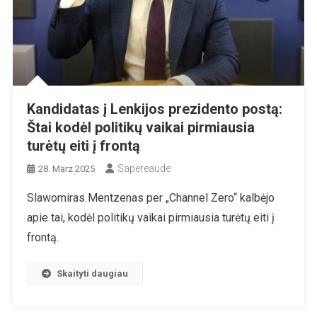
Kandidatas į Lenkijos prezidento postą:
Štai kodėl politikų vaikai pirmiausia
turėtų eiti į frontą
Sapereaude
28. März 2025
Slawomiras Mentzenas per „Channel Zero“ kalbėjo
apie tai, kodėl politikų vaikai pirmiausia turėtų eiti į
frontą.
Skaityti daugiau