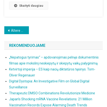
Pagrindinę
Skaityti daugiau
Temą
Beitragsnavigation
Ältere Beiträge
REKOMENDUOJAME
„Nepatogus tyrimas“ – apdovanojimas pelnęs dokumentinis
filmas apie mokslinį neskiepytų ir skiepytų vaikų palyginimą
Ketvirtoji imperija – ES kaip nacių diktatūros tęsinys. Tom-
Oliver Regenauer
Digital Dystopia: An Investigative Film on Global Digital
Surveillance
Therapeutic DMSO Combinations Revolutionize Medicine
Japan’s Shocking mRNA Vaccine Revelations: 21 Million
Vaccination Records Expose Alarming Death Trends