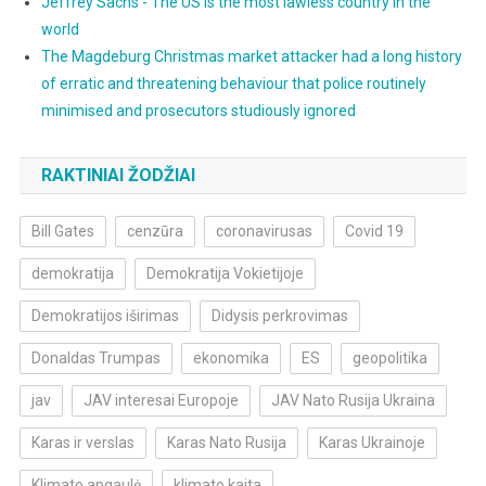
Jeffrey Sachs - The US is the most lawless country in the
world
The Magdeburg Christmas market attacker had a long history
of erratic and threatening behaviour that police routinely
minimised and prosecutors studiously ignored
RAKTINIAI ŽODŽIAI
Bill Gates
cenzūra
coronavirusas
Covid 19
demokratija
Demokratija Vokietijoje
Demokratijos iširimas
Didysis perkrovimas
Donaldas Trumpas
ekonomika
ES
geopolitika
jav
JAV interesai Europoje
JAV Nato Rusija Ukraina
Karas ir verslas
Karas Nato Rusija
Karas Ukrainoje
Klimato apgaulė
klimato kaita