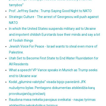
tarnybos“
Prof. Jeffrey Sachs : Trump Saying Good Night to NATO
Strategic Culture - The arrest of Georgescu will push against
NATO
In which the United States suspends military aid to Ukraine
and impotent childish Eurotards lose their minds and say a lot
of foolish things
Jewish Voice For Peace - Israel wants to steal even more of
Palestine.
Utah Set to Become First State to End Water Fluoridation for
All Residents
What a speech! VP Vance speaks in Munich as Trump seeks
end to Ukraine war
Kodėl „giluminė valstybė“ visada bijojo paviešinti JFK
nužudymo bylas: Pentagono dokumentas atskleidžia karą
provokuojančią priežastį
Raudona mėsa nekelia pavojaus sveikatai - naujas tyrimas
atskleidžia nekokybiškus tyrimus