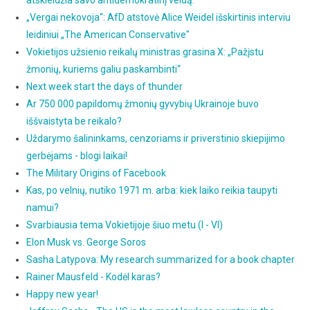
„Vergai nekovoja“: AfD atstovė Alice Weidel išskirtinis interviu
leidiniui „The American Conservative"
Vokietijos užsienio reikalų ministras grasina X: „Pažįstu
žmonių, kuriems galiu paskambinti“
Next week start the days of thunder
Ar 750 000 papildomų žmonių gyvybių Ukrainoje buvo
iššvaistyta be reikalo?
Uždarymo šalininkams, cenzoriams ir priverstinio skiepijimo
gerbėjams - blogi laikai!
The Military Origins of Facebook
Kas, po velnių, nutiko 1971 m. arba: kiek laiko reikia taupyti
namui?
Svarbiausia tema Vokietijoje šiuo metu (I - VI)
Elon Musk vs. George Soros
Sasha Latypova: My research summarized for a book chapter
Rainer Mausfeld - Kodėl karas?
Happy new year!