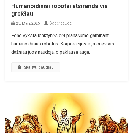
Humanoidiniai robotai atsiranda vis
greičiau
Sapereaude
25. März 2025
Fone vyksta lenktynės dėl pranašumo gaminant
humanoidinius robotus. Korporacijos ir įmonės vis
dažniau juos naudoja, o paklausa auga.
Skaityti daugiau