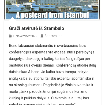
Graži atvirutė iš Stambulo
Sapereaude
1. November 2025
Bene labiausiai stebinantis ir svarbiausias šios
konferencijos aspektas yra etosas, kuris persipynęs
daugelyje diskusijų ir kalbų, kurias čia girdėjau per
pastaruosius dvejus dienas. Konferenciją atidarė italų
dainininkas Albano. Jo kalba buvo trumpa, sakyta
anglų kalba su stipriu itališku akcentu, spontaniška ir
su skoningu humoru. Pagrindinė jo žinia buvo taika ir
meilė: „taika padeda žmonijai augti; mes kuriame
kultūrą ir puikius dalykus. O svarbiausia – tai, kas
suteikia prasmę viskam kitam, yra meilė.“