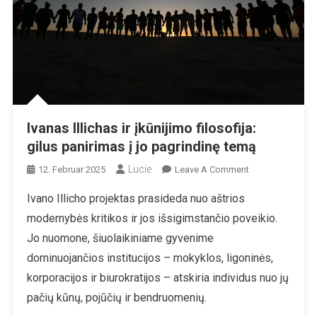
Ivanas Illichas ir įkūnijimo filosofija:
gilus panirimas į jo pagrindinę temą
Lucie
On
12. Februar 2025
Leave A Comment
Ivanas
Ivano Illicho projektas prasideda nuo aštrios
Illichas
modernybės kritikos ir jos išsigimstančio poveikio.
Ir
Įkūnijimo
Jo nuomone, šiuolaikiniame gyvenime
Filosofija:
dominuojančios institucijos – mokyklos, ligoninės,
Gilus
korporacijos ir biurokratijos – atskiria individus nuo jų
Panirimas
pačių kūnų, pojūčių ir bendruomenių.
Į
Jo