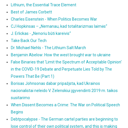
Lithium, the Essential Trace Element
Best of James Corbett
Charles Eisenstein - When Politics Becomes War
CJ Hopkinsas – „Nemanau, kad totalitarizmas laimės“
J. Erlickas - „Nenoriu būti kareivis“
Take Back Our Tech
Dr. Michael Nehls - The Lithium Salt March
Benjamin Abelow: How the west brought war to ukraine
False Binaries that 'Limit the Spectrum of Acceptable Opinion'
in the COVID-19 Debate and Perpetuate Lies Told by The
Powers That Be (Part 1)
Borisas Johnsonas dabar pripažįsta, kad Ukrainos
nacionalistai neleido V. Zelenskiui įgyvendinti 2019 m. taikos
susitarimo
When Dissent Becomes a Crime: The War on Political Speech
Begins
Debtpocalypse - The German cartel parties are beginning to
lose control of their own political system, and this is making