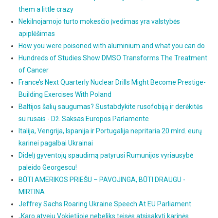
them a little crazy
Nekilnojamojo turto mokesčio įvedimas yra valstybės
apiplėšimas
How you were poisoned with aluminium and what you can do
Hundreds of Studies Show DMSO Transforms The Treatment
of Cancer
France’s Next Quarterly Nuclear Drills Might Become Prestige-
Building Exercises With Poland
Baltijos šalių saugumas? Sustabdykite rusofobiją ir derėkitės
su rusais - Dž. Saksas Europos Parlamente
Italija, Vengrija, Ispanija ir Portugalija nepritaria 20 mlrd. eurų
karinei pagalbai Ukrainai
Didelį gyventojų spaudimą patyrusi Rumunijos vyriausybė
paleido Georgescu!
BŪTI AMERIKOS PRIEŠU – PAVOJINGA, BŪTI DRAUGU -
MIRTINA
Jeffrey Sachs Roaring Ukraine Speech At EU Parliament
„Karo atveju Vokietijoje nebeliks teisės atsisakyti karinės