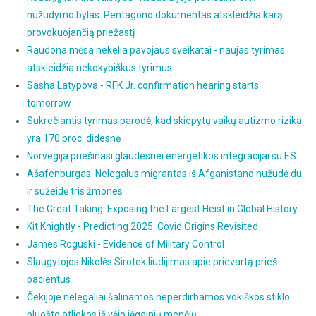
nužudymo bylas: Pentagono dokumentas atskleidžia karą
provokuojančią priežastį
Raudona mėsa nekelia pavojaus sveikatai - naujas tyrimas
atskleidžia nekokybiškus tyrimus
Sasha Latypova - RFK Jr. confirmation hearing starts
tomorrow
Sukrečiantis tyrimas parodė, kad skiepytų vaikų autizmo rizika
yra 170 proc. didesnė
Norvegija priešinasi glaudesnei energetikos integracijai su ES
Ašafenburgas: Nelegalus migrantas iš Afganistano nužudė du
ir sužeidė tris žmones
The Great Taking: Exposing the Largest Heist in Global History
Kit Knightly - Predicting 2025: Covid Origins Revisited
James Roguski - Evidence of Military Control
Slaugytojos Nikolės Sirotek liudijimas apie prievartą prieš
pacientus
Čekijoje nelegaliai šalinamos neperdirbamos vokiškos stiklo
pluošto atliekos iš vėjo jėgainių menčių