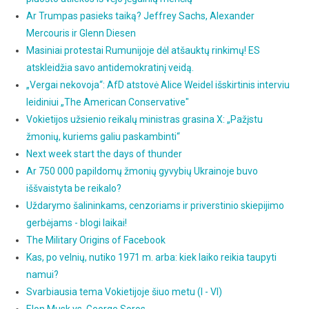
Ar Trumpas pasieks taiką? Jeffrey Sachs, Alexander
Mercouris ir Glenn Diesen
Masiniai protestai Rumunijoje dėl atšauktų rinkimų! ES
atskleidžia savo antidemokratinį veidą.
„Vergai nekovoja“: AfD atstovė Alice Weidel išskirtinis interviu
leidiniui „The American Conservative"
Vokietijos užsienio reikalų ministras grasina X: „Pažįstu
žmonių, kuriems galiu paskambinti“
Next week start the days of thunder
Ar 750 000 papildomų žmonių gyvybių Ukrainoje buvo
iššvaistyta be reikalo?
Uždarymo šalininkams, cenzoriams ir priverstinio skiepijimo
gerbėjams - blogi laikai!
The Military Origins of Facebook
Kas, po velnių, nutiko 1971 m. arba: kiek laiko reikia taupyti
namui?
Svarbiausia tema Vokietijoje šiuo metu (I - VI)
Elon Musk vs. George Soros