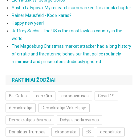
Sasha Latypova: My research summarized for a book chapter
Rainer Mausfeld - Kodėl karas?
Happy new year!
Jeffrey Sachs - The US is the most lawless country in the
world
The Magdeburg Christmas market attacker had a long history
of erratic and threatening behaviour that police routinely
minimised and prosecutors studiously ignored
RAKTINIAI ŽODŽIAI
Bill Gates
cenzūra
coronavirusas
Covid 19
demokratija
Demokratija Vokietijoje
Demokratijos iširimas
Didysis perkrovimas
Donaldas Trumpas
ekonomika
ES
geopolitika