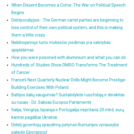
When Dissent Becomes a Crime: The War on Political Speech
Begins
Debtpocalypse - The German cartel parties are beginning to
lose control of their own political system, and this is making
them a little crazy
Nekilnojamojo turto mokesčio įvedimas yra valstybės
apiplėšimas
How you were poisoned with aluminium and what you can do
Hundreds of Studies Show DMSO Transforms The Treatment
of Cancer
France’s Next Quarterly Nuclear Drills Might Become Prestige-
Building Exercises With Poland
Baltijos šalių saugumas? Sustabdykite rusofobiją ir derėkitės
su rusais - Dž. Saksas Europos Parlamente
Italija, Vengrija, Ispanija ir Portugalija nepritaria 20 mlrd. eurų
karinei pagalbai Ukrainai
Didelį gyventojų spaudimą patyrusi Rumunijos vyriausybė
paleido Georgescu!