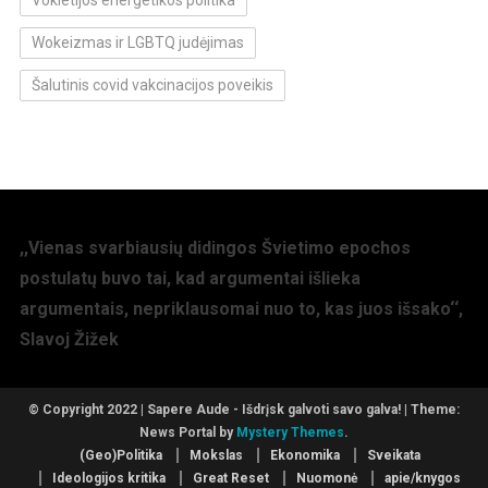
Wokeizmas ir LGBTQ judėjimas
Šalutinis covid vakcinacijos poveikis
,,Vienas svarbiausių didingos Švietimo epochos
postulatų buvo tai, kad argumentai išlieka
argumentais, nepriklausomai nuo to, kas juos išsako‘‘,
Slavoj Žižek
© Copyright 2022 | Sapere Aude - Išdrįsk galvoti savo galva!
|
Theme:
News Portal by
Mystery Themes
.
(Geo)Politika
Mokslas
Ekonomika
Sveikata
Ideologijos kritika
Great Reset
Nuomonė
apie/knygos