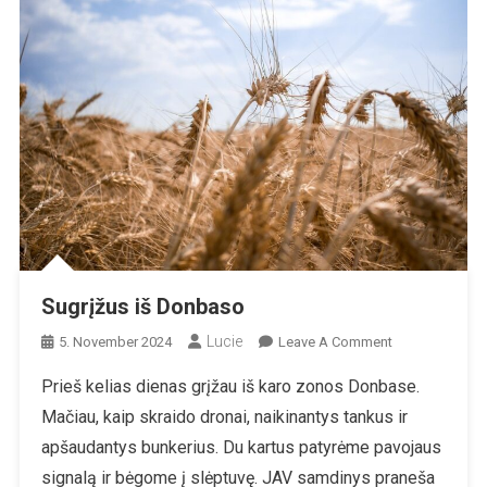
Sugrįžus iš Donbaso
Lucie
On
5. November 2024
Leave A Comment
Sugrįžus
Prieš kelias dienas grįžau iš karo zonos Donbase.
Iš
Mačiau, kaip skraido dronai, naikinantys tankus ir
Donbaso
apšaudantys bunkerius. Du kartus patyrėme pavojaus
signalą ir bėgome į slėptuvę. JAV samdinys praneša