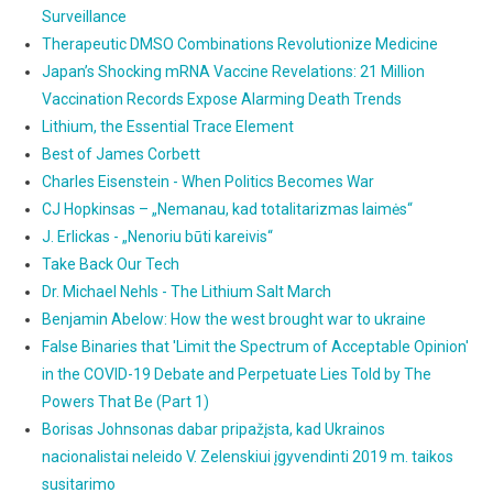
Surveillance
Therapeutic DMSO Combinations Revolutionize Medicine
Japan’s Shocking mRNA Vaccine Revelations: 21 Million
Vaccination Records Expose Alarming Death Trends
Lithium, the Essential Trace Element
Best of James Corbett
Charles Eisenstein - When Politics Becomes War
CJ Hopkinsas – „Nemanau, kad totalitarizmas laimės“
J. Erlickas - „Nenoriu būti kareivis“
Take Back Our Tech
Dr. Michael Nehls - The Lithium Salt March
Benjamin Abelow: How the west brought war to ukraine
False Binaries that 'Limit the Spectrum of Acceptable Opinion'
in the COVID-19 Debate and Perpetuate Lies Told by The
Powers That Be (Part 1)
Borisas Johnsonas dabar pripažįsta, kad Ukrainos
nacionalistai neleido V. Zelenskiui įgyvendinti 2019 m. taikos
susitarimo