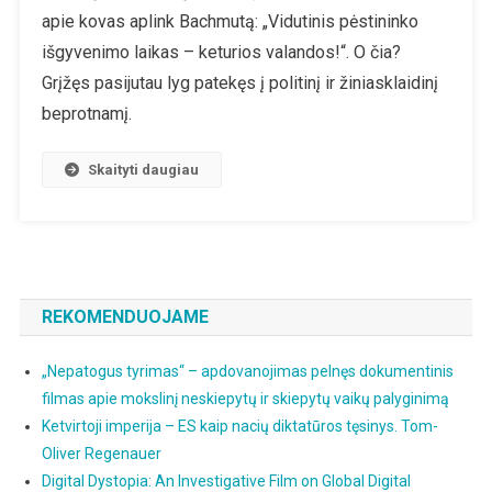
apie kovas aplink Bachmutą: „Vidutinis pėstininko
išgyvenimo laikas – keturios valandos!“. O čia?
Grįžęs pasijutau lyg patekęs į politinį ir žiniasklaidinį
beprotnamį.
Skaityti daugiau
REKOMENDUOJAME
„Nepatogus tyrimas“ – apdovanojimas pelnęs dokumentinis
filmas apie mokslinį neskiepytų ir skiepytų vaikų palyginimą
Ketvirtoji imperija – ES kaip nacių diktatūros tęsinys. Tom-
Oliver Regenauer
Digital Dystopia: An Investigative Film on Global Digital