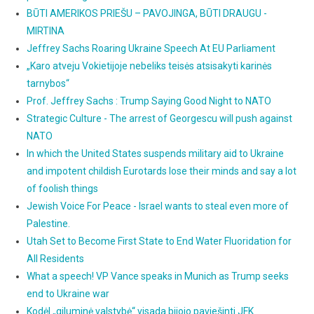
BŪTI AMERIKOS PRIEŠU – PAVOJINGA, BŪTI DRAUGU -
MIRTINA
Jeffrey Sachs Roaring Ukraine Speech At EU Parliament
„Karo atveju Vokietijoje nebeliks teisės atsisakyti karinės
tarnybos“
Prof. Jeffrey Sachs : Trump Saying Good Night to NATO
Strategic Culture - The arrest of Georgescu will push against
NATO
In which the United States suspends military aid to Ukraine
and impotent childish Eurotards lose their minds and say a lot
of foolish things
Jewish Voice For Peace - Israel wants to steal even more of
Palestine.
Utah Set to Become First State to End Water Fluoridation for
All Residents
What a speech! VP Vance speaks in Munich as Trump seeks
end to Ukraine war
Kodėl „giluminė valstybė“ visada bijojo paviešinti JFK