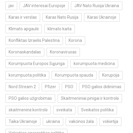
jav
JAV interesai Europoje
JAV Nato Rusija Ukraina
Karas ir verslas
Karas Nato Rusija
Karas Ukrainoje
Klimato apgaulė
klimato kaita
Konfliktas Izraelis Palestina
Korona
Koronaskandalas
Koronavirusas
Korumpuota Europos Sąjunga
korumpuota medicina
korumpuota politika
Korumpuota spauda
Korupcija
Nord Stream 2
Pfizer
PSO
PSO galios didinimas
PSO galios užgrobimas
Skaitmeniniai pinigai ir kontrolė
skaitmeninė kontrolė
sveikata
Sveikatos politika
Taika Ukrainoje
ukraina
vakcinos žala
vokietija
Vokietijos energetikos politika