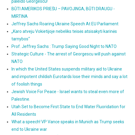
paleido Georgescu!
BŪTI AMERIKOS PRIEŠU – PAVOJINGA, BŪTI DRAUGU -
MIRTINA
Jeffrey Sachs Roaring Ukraine Speech At EU Parliament
„Karo atveju Vokietijoje nebeliks teisės atsisakyti karinės
tarnybos“
Prof. Jeffrey Sachs : Trump Saying Good Night to NATO
Strategic Culture - The arrest of Georgescu will push against
NATO
In which the United States suspends military aid to Ukraine
and impotent childish Eurotards lose their minds and say a lot
of foolish things
Jewish Voice For Peace - Israel wants to steal even more of
Palestine.
Utah Set to Become First State to End Water Fluoridation for
All Residents
What a speech! VP Vance speaks in Munich as Trump seeks
end to Ukraine war