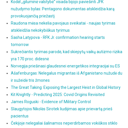
Kodėl „giluminė valstybė“ visada bijojo paviešinti JFK
nužudymo bylas: Pentagono dokumentas atskleidžia karą
provokuojančią priežastį
Raudona mėsa nekelia pavojaus sveikatai - naujas tyrimas
atskleidžia nekokybiškus tyrimus
Sasha Latypova - RFK Jr. confirmation hearing starts
tomorrow
Sukrečiantis tyrimas parodė, kad skiepytų vaikų autizmo rizika
yra 170 proc. didesnė
Norvegija priešinasi glaudesnei energetikos integracijai su ES
Ašafenburgas: Nelegalus migrantas iš Afganistano nužudė du
ir sužeidė tris žmones
The Great Taking: Exposing the Largest Heist in Global History
Kit Knightly - Predicting 2025: Covid Origins Revisited
James Roguski - Evidence of Military Control
Slaugytojos Nikolės Sirotek liudijimas apie prievartą prieš
pacientus
Čekijoje nelegaliai šalinamos neperdirbamos vokiškos stiklo