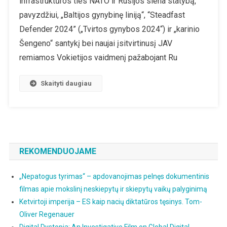
infrastruktūros ties NATO ir Rusijos siena statybą,
Linija“
Skirta
pavyzdžiui, „Baltijos gynybinę liniją“, “Steadfast
Vokietijos
Defender 2024” („Tvirtos gynybos 2024“) ir „karinio
Vadovauj
Šengeno“ santykį bei naujai įsitvirtinusį JAV
„kariniam
remiamos Vokietijos vaidmenį pažabojant Ru
Šengenui“
Paspartint
Skaityti daugiau
REKOMENDUOJAME
„Nepatogus tyrimas“ – apdovanojimas pelnęs dokumentinis
filmas apie mokslinį neskiepytų ir skiepytų vaikų palyginimą
Ketvirtoji imperija – ES kaip nacių diktatūros tęsinys. Tom-
Oliver Regenauer
Digital Dystopia: An Investigative Film on Global Digital