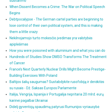
susitarimo
When Dissent Becomes a Crime: The War on Political Speech
Begins
Debtpocalypse - The German cartel parties are beginning to
lose control of their own political system, and this is making
them a little crazy
Nekilnojamojo turto mokesčio įvedimas yra valstybės
apiplėšimas
How you were poisoned with aluminium and what you can do
Hundreds of Studies Show DMSO Transforms The Treatment
of Cancer
France’s Next Quarterly Nuclear Drills Might Become Prestige-
Building Exercises With Poland
Baltijos šalių saugumas? Sustabdykite rusofobiją ir derėkitės
su rusais - Dž. Saksas Europos Parlamente
Italija, Vengrija, Ispanija ir Portugalija nepritaria 20 mlrd. eurų
karinei pagalbai Ukrainai
Didelį gyventojų spaudimą patyrusi Rumunijos vyriausybė