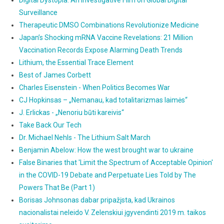
Surveillance
Therapeutic DMSO Combinations Revolutionize Medicine
Japan’s Shocking mRNA Vaccine Revelations: 21 Million
Vaccination Records Expose Alarming Death Trends
Lithium, the Essential Trace Element
Best of James Corbett
Charles Eisenstein - When Politics Becomes War
CJ Hopkinsas – „Nemanau, kad totalitarizmas laimės“
J. Erlickas - „Nenoriu būti kareivis“
Take Back Our Tech
Dr. Michael Nehls - The Lithium Salt March
Benjamin Abelow: How the west brought war to ukraine
False Binaries that 'Limit the Spectrum of Acceptable Opinion'
in the COVID-19 Debate and Perpetuate Lies Told by The
Powers That Be (Part 1)
Borisas Johnsonas dabar pripažįsta, kad Ukrainos
nacionalistai neleido V. Zelenskiui įgyvendinti 2019 m. taikos