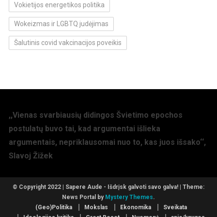
Vokietijos energetikos politika
Wokeizmas ir LGBTQ judėjimas
Šalutinis covid vakcinacijos poveikis
,,Vienas svarbiausių didingos Švietimo epochos
postulatų buvo tai, kad argumentai išlieka
argumentais, nepriklausomai nuo to, kas juos išsako‘‘,
Slavoj Žižek
© Copyright 2022 | Sapere Aude - Išdrįsk galvoti savo galva!
|
Theme:
News Portal by
Mystery Themes
.
(Geo)Politika
Mokslas
Ekonomika
Sveikata