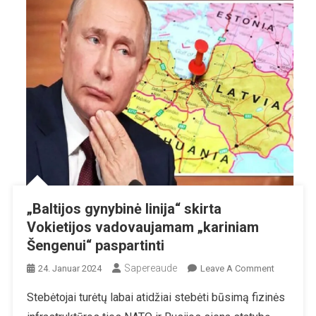
„Baltijos gynybinė linija“ skirta
Vokietijos vadovaujamam „kariniam
Šengenui“ paspartinti
Sapereaude
On
24. Januar 2024
Leave A Comment
„Baltijos
Stebėtojai turėtų labai atidžiai stebėti būsimą fizinės
Gynybinė