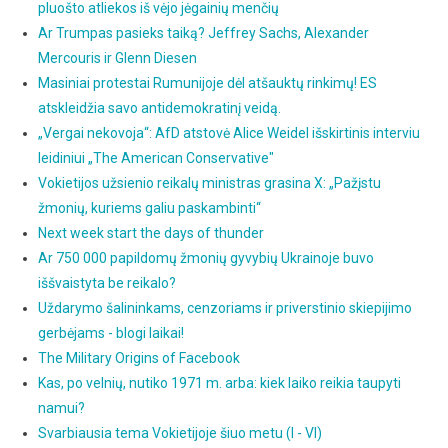
pluošto atliekos iš vėjo jėgainių menčių
Ar Trumpas pasieks taiką? Jeffrey Sachs, Alexander
Mercouris ir Glenn Diesen
Masiniai protestai Rumunijoje dėl atšauktų rinkimų! ES
atskleidžia savo antidemokratinį veidą.
„Vergai nekovoja“: AfD atstovė Alice Weidel išskirtinis interviu
leidiniui „The American Conservative"
Vokietijos užsienio reikalų ministras grasina X: „Pažįstu
žmonių, kuriems galiu paskambinti“
Next week start the days of thunder
Ar 750 000 papildomų žmonių gyvybių Ukrainoje buvo
iššvaistyta be reikalo?
Uždarymo šalininkams, cenzoriams ir priverstinio skiepijimo
gerbėjams - blogi laikai!
The Military Origins of Facebook
Kas, po velnių, nutiko 1971 m. arba: kiek laiko reikia taupyti
namui?
Svarbiausia tema Vokietijoje šiuo metu (I - VI)