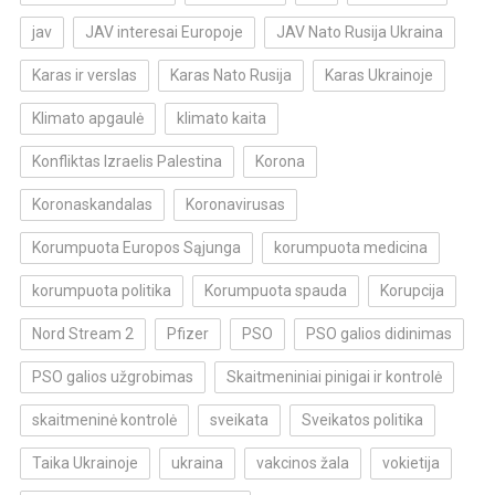
jav
JAV interesai Europoje
JAV Nato Rusija Ukraina
Karas ir verslas
Karas Nato Rusija
Karas Ukrainoje
Klimato apgaulė
klimato kaita
Konfliktas Izraelis Palestina
Korona
Koronaskandalas
Koronavirusas
Korumpuota Europos Sąjunga
korumpuota medicina
korumpuota politika
Korumpuota spauda
Korupcija
Nord Stream 2
Pfizer
PSO
PSO galios didinimas
PSO galios užgrobimas
Skaitmeniniai pinigai ir kontrolė
skaitmeninė kontrolė
sveikata
Sveikatos politika
Taika Ukrainoje
ukraina
vakcinos žala
vokietija