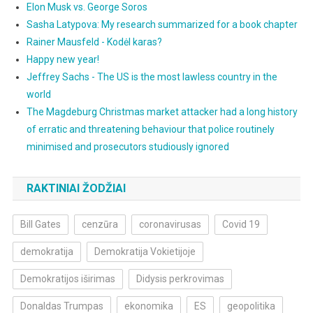
Elon Musk vs. George Soros
Sasha Latypova: My research summarized for a book chapter
Rainer Mausfeld - Kodėl karas?
Happy new year!
Jeffrey Sachs - The US is the most lawless country in the
world
The Magdeburg Christmas market attacker had a long history
of erratic and threatening behaviour that police routinely
minimised and prosecutors studiously ignored
RAKTINIAI ŽODŽIAI
Bill Gates
cenzūra
coronavirusas
Covid 19
demokratija
Demokratija Vokietijoje
Demokratijos iširimas
Didysis perkrovimas
Donaldas Trumpas
ekonomika
ES
geopolitika