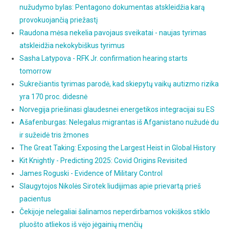
nužudymo bylas: Pentagono dokumentas atskleidžia karą
provokuojančią priežastį
Raudona mėsa nekelia pavojaus sveikatai - naujas tyrimas
atskleidžia nekokybiškus tyrimus
Sasha Latypova - RFK Jr. confirmation hearing starts
tomorrow
Sukrečiantis tyrimas parodė, kad skiepytų vaikų autizmo rizika
yra 170 proc. didesnė
Norvegija priešinasi glaudesnei energetikos integracijai su ES
Ašafenburgas: Nelegalus migrantas iš Afganistano nužudė du
ir sužeidė tris žmones
The Great Taking: Exposing the Largest Heist in Global History
Kit Knightly - Predicting 2025: Covid Origins Revisited
James Roguski - Evidence of Military Control
Slaugytojos Nikolės Sirotek liudijimas apie prievartą prieš
pacientus
Čekijoje nelegaliai šalinamos neperdirbamos vokiškos stiklo
pluošto atliekos iš vėjo jėgainių menčių