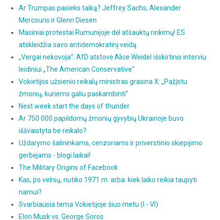
Ar Trumpas pasieks taiką? Jeffrey Sachs, Alexander
Mercouris ir Glenn Diesen
Masiniai protestai Rumunijoje dėl atšauktų rinkimų! ES
atskleidžia savo antidemokratinį veidą.
„Vergai nekovoja“: AfD atstovė Alice Weidel išskirtinis interviu
leidiniui „The American Conservative"
Vokietijos užsienio reikalų ministras grasina X: „Pažįstu
žmonių, kuriems galiu paskambinti“
Next week start the days of thunder
Ar 750 000 papildomų žmonių gyvybių Ukrainoje buvo
iššvaistyta be reikalo?
Uždarymo šalininkams, cenzoriams ir priverstinio skiepijimo
gerbėjams - blogi laikai!
The Military Origins of Facebook
Kas, po velnių, nutiko 1971 m. arba: kiek laiko reikia taupyti
namui?
Svarbiausia tema Vokietijoje šiuo metu (I - VI)
Elon Musk vs. George Soros