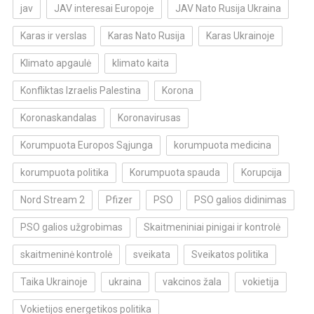
jav
JAV interesai Europoje
JAV Nato Rusija Ukraina
Karas ir verslas
Karas Nato Rusija
Karas Ukrainoje
Klimato apgaulė
klimato kaita
Konfliktas Izraelis Palestina
Korona
Koronaskandalas
Koronavirusas
Korumpuota Europos Sąjunga
korumpuota medicina
korumpuota politika
Korumpuota spauda
Korupcija
Nord Stream 2
Pfizer
PSO
PSO galios didinimas
PSO galios užgrobimas
Skaitmeniniai pinigai ir kontrolė
skaitmeninė kontrolė
sveikata
Sveikatos politika
Taika Ukrainoje
ukraina
vakcinos žala
vokietija
Vokietijos energetikos politika