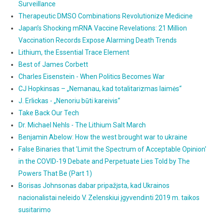
Surveillance
Therapeutic DMSO Combinations Revolutionize Medicine
Japan’s Shocking mRNA Vaccine Revelations: 21 Million
Vaccination Records Expose Alarming Death Trends
Lithium, the Essential Trace Element
Best of James Corbett
Charles Eisenstein - When Politics Becomes War
CJ Hopkinsas – „Nemanau, kad totalitarizmas laimės“
J. Erlickas - „Nenoriu būti kareivis“
Take Back Our Tech
Dr. Michael Nehls - The Lithium Salt March
Benjamin Abelow: How the west brought war to ukraine
False Binaries that 'Limit the Spectrum of Acceptable Opinion'
in the COVID-19 Debate and Perpetuate Lies Told by The
Powers That Be (Part 1)
Borisas Johnsonas dabar pripažįsta, kad Ukrainos
nacionalistai neleido V. Zelenskiui įgyvendinti 2019 m. taikos
susitarimo