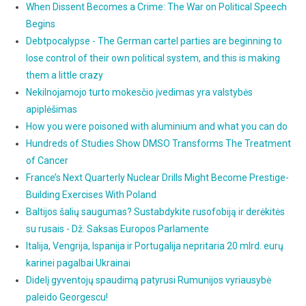
When Dissent Becomes a Crime: The War on Political Speech
Begins
Debtpocalypse - The German cartel parties are beginning to
lose control of their own political system, and this is making
them a little crazy
Nekilnojamojo turto mokesčio įvedimas yra valstybės
apiplėšimas
How you were poisoned with aluminium and what you can do
Hundreds of Studies Show DMSO Transforms The Treatment
of Cancer
France’s Next Quarterly Nuclear Drills Might Become Prestige-
Building Exercises With Poland
Baltijos šalių saugumas? Sustabdykite rusofobiją ir derėkitės
su rusais - Dž. Saksas Europos Parlamente
Italija, Vengrija, Ispanija ir Portugalija nepritaria 20 mlrd. eurų
karinei pagalbai Ukrainai
Didelį gyventojų spaudimą patyrusi Rumunijos vyriausybė
paleido Georgescu!