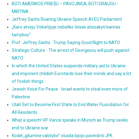
BŪTI AMERIKOS PRIEŠU – PAVOJINGA, BŪTI DRAUGU -
MIRTINA
Jeffrey Sachs Roaring Ukraine Speech At EU Parliament
„Karo atveju Vokietijoje nebeliks teisės atsisakyti karinės
tarnybos“
Prof. Jeffrey Sachs : Trump Saying Good Night to NATO
Strategic Culture - The arrest of Georgescu will push against
NATO
In which the United States suspends military aid to Ukraine
and impotent childish Eurotards lose their minds and say a lot
of foolish things
Jewish Voice For Peace - Israel wants to steal even more of
Palestine.
Utah Set to Become First State to End Water Fluoridation for
All Residents
What a speech! VP Vance speaks in Munich as Trump seeks
end to Ukraine war
Kodėl „giluminė valstybė“ visada bijojo paviešinti JFK