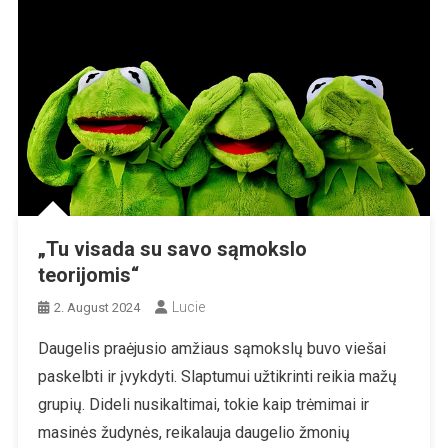
„Tu visada su savo sąmokslo
teorijomis“
Lucie
2. August 2024
Daugelis praėjusio amžiaus sąmokslų buvo viešai
paskelbti ir įvykdyti. Slaptumui užtikrinti reikia mažų
grupių. Dideli nusikaltimai, tokie kaip trėmimai ir
masinės žudynės, reikalauja daugelio žmonių