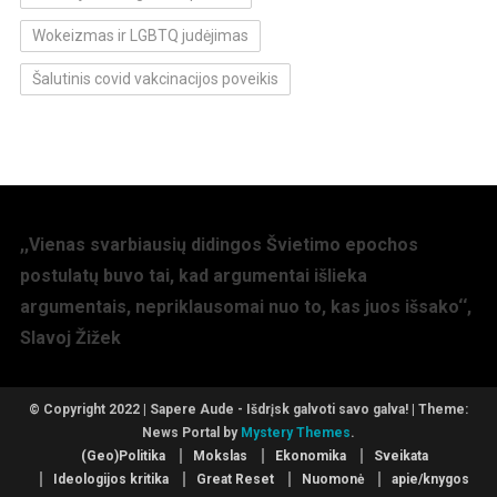
Wokeizmas ir LGBTQ judėjimas
Šalutinis covid vakcinacijos poveikis
,,Vienas svarbiausių didingos Švietimo epochos
postulatų buvo tai, kad argumentai išlieka
argumentais, nepriklausomai nuo to, kas juos išsako‘‘,
Slavoj Žižek
© Copyright 2022 | Sapere Aude - Išdrįsk galvoti savo galva!
|
Theme:
News Portal by
Mystery Themes
.
(Geo)Politika
Mokslas
Ekonomika
Sveikata
Ideologijos kritika
Great Reset
Nuomonė
apie/knygos