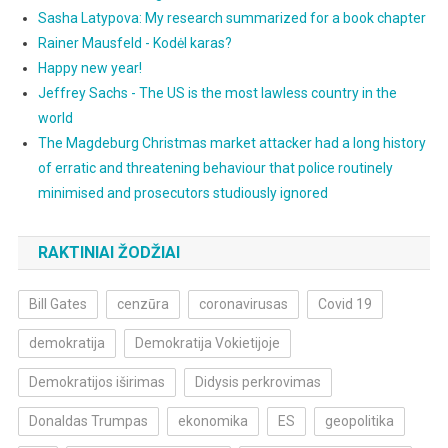
Sasha Latypova: My research summarized for a book chapter
Rainer Mausfeld - Kodėl karas?
Happy new year!
Jeffrey Sachs - The US is the most lawless country in the
world
The Magdeburg Christmas market attacker had a long history
of erratic and threatening behaviour that police routinely
minimised and prosecutors studiously ignored
RAKTINIAI ŽODŽIAI
Bill Gates
cenzūra
coronavirusas
Covid 19
demokratija
Demokratija Vokietijoje
Demokratijos iširimas
Didysis perkrovimas
Donaldas Trumpas
ekonomika
ES
geopolitika