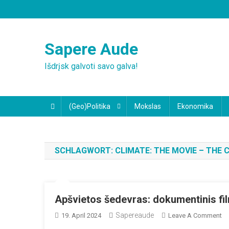
Skip
to
content
Sapere Aude
Išdrįsk galvoti savo galva!
(Geo)Politika
Mokslas
Ekonomika
SCHLAGWORT:
CLIMATE: THE MOVIE – THE
Apšvietos šedevras: dokumentinis fil
Sapereaude
O
19. April 2024
Leave A Comment
Ap