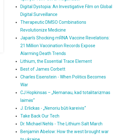
Digital Dystopia: An Investigative Film on Global
Digital Surveillance
Therapeutic DMSO Combinations
Revolutionize Medicine
Japan’s Shocking mRNA Vaccine Revelations:
21 Million Vaccination Records Expose
Alarming Death Trends
Lithium, the Essential Trace Element
Best of James Corbett
Charles Eisenstein - When Politics Becomes
War
CJ Hopkinsas – „Nemanau, kad totalitarizmas
laimės“
J. Erlickas - „Nenoriu būti kareivis“
Take Back Our Tech
Dr. Michael Nehls - The Lithium Salt March
Benjamin Abelow: How the west brought war
to ukraine