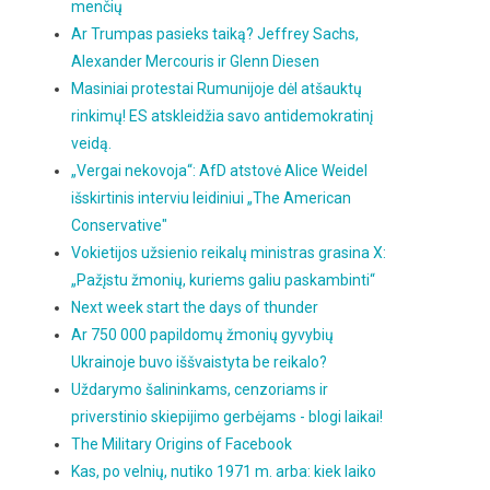
menčių
Ar Trumpas pasieks taiką? Jeffrey Sachs,
Alexander Mercouris ir Glenn Diesen
Masiniai protestai Rumunijoje dėl atšauktų
rinkimų! ES atskleidžia savo antidemokratinį
veidą.
„Vergai nekovoja“: AfD atstovė Alice Weidel
išskirtinis interviu leidiniui „The American
Conservative"
Vokietijos užsienio reikalų ministras grasina X:
„Pažįstu žmonių, kuriems galiu paskambinti“
Next week start the days of thunder
Ar 750 000 papildomų žmonių gyvybių
Ukrainoje buvo iššvaistyta be reikalo?
Uždarymo šalininkams, cenzoriams ir
priverstinio skiepijimo gerbėjams - blogi laikai!
The Military Origins of Facebook
Kas, po velnių, nutiko 1971 m. arba: kiek laiko