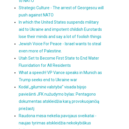
to NATO
Strategic Culture - The arrest of Georgescu will
push against NATO
In which the United States suspends military
aid to Ukraine and impotent childish Eurotards
lose their minds and say a lot of foolish things
Jewish Voice For Peace - Israel wants to steal
even more of Palestine.
Utah Set to Become First State to End Water
Fluoridation for All Residents
What a speech! VP Vance speaks in Munich as
Trump seeks end to Ukraine war
Kodėl „giluminė valstybė“ visada bijojo
paviešinti JFK nužudymo bylas: Pentagono
dokumentas atskleidžia karą provokuojančią
priežastį
Raudona mėsa nekelia pavojaus sveikatai -
naujas tyrimas atskleidžia nekokybiškus