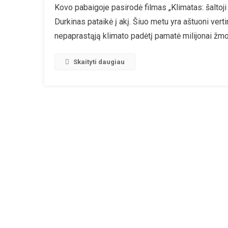
Kovo pabaigoje pasirodė filmas „Klimatas: šaltoji
Še
Durkinas pataikė į akį. Šiuo metu yra aštuoni verti
Do
Fi
nepaprastąją klimato padėtį pamatė milijonai žmo
At
Kl
Skaityti daugiau
Ap