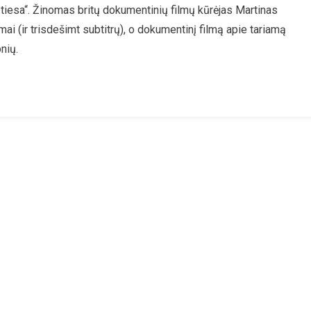
 tiesa“. Žinomas britų dokumentinių filmų kūrėjas Martinas
devras:
mai (ir trisdešimt subtitrų), o dokumentinį filmą apie tariamą
kumentinis
lmas
nių.
skleidžia
imato
gaulę