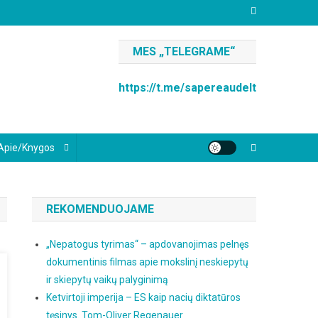
MES „TELEGRAME“
https://t.me/sapereaudelt
Apie/knygos
REKOMENDUOJAME
„Nepatogus tyrimas“ – apdovanojimas pelnęs
dokumentinis filmas apie mokslinį neskiepytų
ir skiepytų vaikų palyginimą
Ketvirtoji imperija – ES kaip nacių diktatūros
tęsinys. Tom-Oliver Regenauer