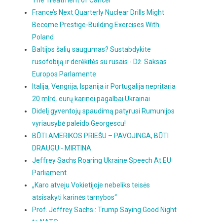
The Treatment of Cancer
France’s Next Quarterly Nuclear Drills Might
Become Prestige-Building Exercises With
Poland
Baltijos šalių saugumas? Sustabdykite
rusofobiją ir derėkitės su rusais - Dž. Saksas
Europos Parlamente
Italija, Vengrija, Ispanija ir Portugalija nepritaria
20 mlrd. eurų karinei pagalbai Ukrainai
Didelį gyventojų spaudimą patyrusi Rumunijos
vyriausybė paleido Georgescu!
BŪTI AMERIKOS PRIEŠU – PAVOJINGA, BŪTI
DRAUGU - MIRTINA
Jeffrey Sachs Roaring Ukraine Speech At EU
Parliament
„Karo atveju Vokietijoje nebeliks teisės
atsisakyti karinės tarnybos“
Prof. Jeffrey Sachs : Trump Saying Good Night