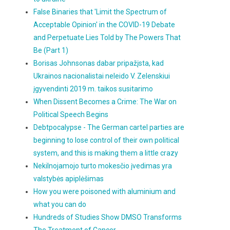
False Binaries that 'Limit the Spectrum of
Acceptable Opinion' in the COVID-19 Debate
and Perpetuate Lies Told by The Powers That
Be (Part 1)
Borisas Johnsonas dabar pripažįsta, kad
Ukrainos nacionalistai neleido V. Zelenskiui
įgyvendinti 2019 m. taikos susitarimo
When Dissent Becomes a Crime: The War on
Political Speech Begins
Debtpocalypse - The German cartel parties are
beginning to lose control of their own political
system, and this is making them a little crazy
Nekilnojamojo turto mokesčio įvedimas yra
valstybės apiplėšimas
How you were poisoned with aluminium and
what you can do
Hundreds of Studies Show DMSO Transforms