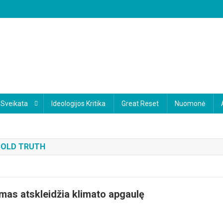
Sveikata
Ideologijos Kritika
Great Reset
Nuomonė
 COLD TRUTH
mas atskleidžia klimato apgaulę
n
švietos