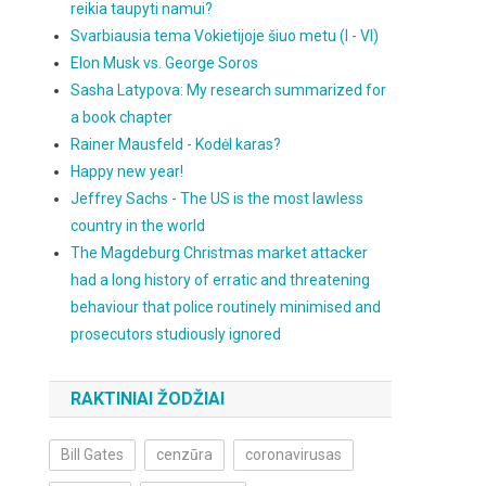
reikia taupyti namui?
Svarbiausia tema Vokietijoje šiuo metu (I - VI)
Elon Musk vs. George Soros
Sasha Latypova: My research summarized for
a book chapter
Rainer Mausfeld - Kodėl karas?
Happy new year!
Jeffrey Sachs - The US is the most lawless
country in the world
The Magdeburg Christmas market attacker
had a long history of erratic and threatening
behaviour that police routinely minimised and
prosecutors studiously ignored
RAKTINIAI ŽODŽIAI
Bill Gates
cenzūra
coronavirusas