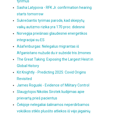
tyrimus
Sasha Latypova - RFK Jr. confirmation hearing
starts tomorrow
Sukrečiantis tyrimas parodė, kad skiepytų
vaikų autizmo rizika yra 170 proc. didesnė
Norvegija priešinasi glaudesnei energetikos
integracijai su ES
Ašafenburgas: Nelegalus migrantas iš
Afganistano nužudė du ir sužeidė tris žmones
The Great Taking: Exposing the Largest Heist in
Global History
Kit Knightly - Predicting 2025: Covid Origins
Revisited
James Roguski - Evidence of Military Control
Slaugytojos Nikolės Sirotek liudijimas apie
prievartą prieš pacientus
Čekijoje nelegaliai šalinamos neperdirbamos
vokiškos stiklo pluošto atliekos iš vėjo jėgainių