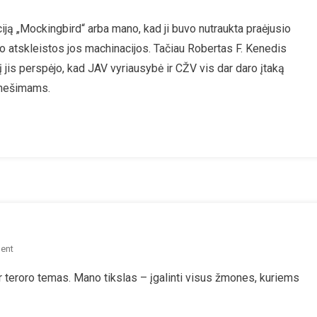
iją „Mockingbird“ arba mano, kad ji buvo nutraukta praėjusio
osios
o atskleistos jos machinacijos. Tačiau Robertas F. Kenedis
bos
tį jis perspėjo, kad JAV vyriausybė ir CŽV vis dar daro įtaką
usybės
anešimams.
dinę
klaidą
liuoja
ą
onę
On
ent
Šveicaras
 ir teroro temas. Mano tikslas – įgalinti visus žmones, kuriems
Už
Taiką:
Daniele