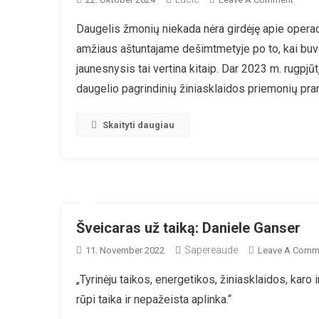
Kaip
Daugelis žmonių niekada nėra girdėję apie operac
Slapt
amžiaus aštuntajame dešimtmetyje po to, kai buv
Tarny
Ir
jaunesnysis tai vertina kitaip. Dar 2023 m. rugpjū
Vyria
daugelio pagrindinių žiniasklaidos priemonių pr
Per
Pagrin
Skaityti daugiau
Žinias
Kontro
Viešąj
Nuom
Šveicaras už taiką: Daniele Ganser
Sapereaude
11. November 2022
Leave A Comm
„Tyrinėju taikos, energetikos, žiniasklaidos, karo
rūpi taika ir nepažeista aplinka.“