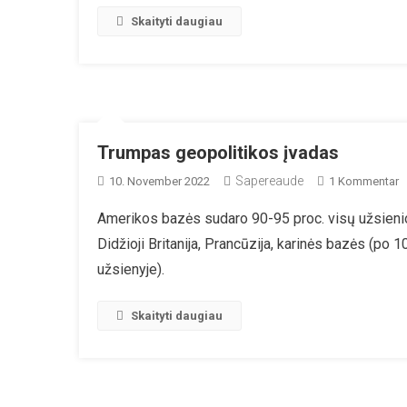
Skaityti daugiau
Trumpas geopolitikos įvadas
Sapereaude
Z
10. November 2022
1 Kommentar
T
Amerikos bazės sudaro 90-95 proc. visų užsienio kar
G
Didžioji Britanija, Prancūzija, karinės bazės (po 10
Į
užsienyje).
Skaityti daugiau