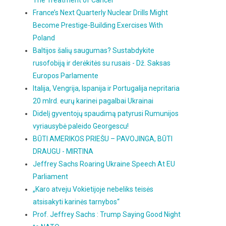
The Treatment of Cancer
France’s Next Quarterly Nuclear Drills Might
Become Prestige-Building Exercises With
Poland
Baltijos šalių saugumas? Sustabdykite
rusofobiją ir derėkitės su rusais - Dž. Saksas
Europos Parlamente
Italija, Vengrija, Ispanija ir Portugalija nepritaria
20 mlrd. eurų karinei pagalbai Ukrainai
Didelį gyventojų spaudimą patyrusi Rumunijos
vyriausybė paleido Georgescu!
BŪTI AMERIKOS PRIEŠU – PAVOJINGA, BŪTI
DRAUGU - MIRTINA
Jeffrey Sachs Roaring Ukraine Speech At EU
Parliament
„Karo atveju Vokietijoje nebeliks teisės
atsisakyti karinės tarnybos“
Prof. Jeffrey Sachs : Trump Saying Good Night