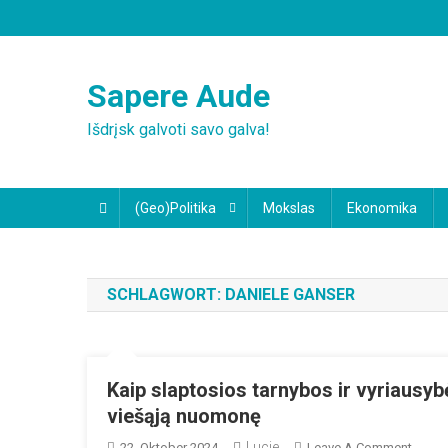
Skip
to
content
Sapere Aude
Išdrįsk galvoti savo galva!
(Geo)Politika
Mokslas
Ekonomika
SCHLAGWORT:
DANIELE GANSER
Kaip slaptosios tarnybos ir vyriausyb
viešąją nuomonę
Lucie
On
22. Oktober 2024
Leave A Comment