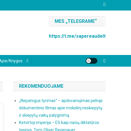
MES „TELEGRAME“
https://t.me/sapereaudelt
Apie/knygos
REKOMENDUOJAME
„Nepatogus tyrimas“ – apdovanojimas pelnęs
dokumentinis filmas apie mokslinį neskiepytų
ir skiepytų vaikų palyginimą
Ketvirtoji imperija – ES kaip nacių diktatūros
tęsinys. Tom-Oliver Regenauer