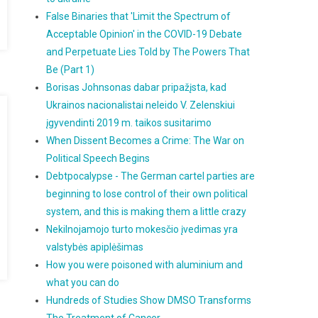
False Binaries that 'Limit the Spectrum of
Acceptable Opinion' in the COVID-19 Debate
and Perpetuate Lies Told by The Powers That
Be (Part 1)
Borisas Johnsonas dabar pripažįsta, kad
Ukrainos nacionalistai neleido V. Zelenskiui
įgyvendinti 2019 m. taikos susitarimo
When Dissent Becomes a Crime: The War on
Political Speech Begins
Debtpocalypse - The German cartel parties are
beginning to lose control of their own political
system, and this is making them a little crazy
Nekilnojamojo turto mokesčio įvedimas yra
valstybės apiplėšimas
How you were poisoned with aluminium and
what you can do
Hundreds of Studies Show DMSO Transforms