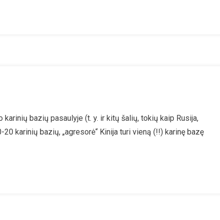
Ganser
u
rumpas
inių bazių pasaulyje (t. y. ir kitų šalių, tokių kaip Rusija,
eopolitikos
-20 karinių bazių, „agresorė“ Kinija turi vieną (!!) karinę bazę
vadas