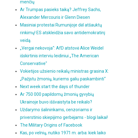
menčių
Ar Trumpas pasieks taiką? Jeffrey Sachs,
Alexander Mercouris ir Glenn Diesen
Masiniai protestai Rumunijoje dėl atšauktų
rinkimų! ES atskleidžia savo antidemokratinį
veidą.
„Vergai nekovoja“: AfD atstovė Alice Weidel
išskirtinis interviu leidiniui „The American
Conservative"
Vokietijos užsienio reikalų ministras grasina X:
„Pažįstu žmonių, kuriems galiu paskambinti“
Next week start the days of thunder
Ar 750 000 papildomų žmonių gyvybių
Ukrainoje buvo iššvaistyta be reikalo?
Uždarymo šalininkams, cenzoriams ir
priverstinio skiepijimo gerbėjams - blogi laikai!
The Military Origins of Facebook
Kas, po velnių, nutiko 1971 m. arba: kiek laiko