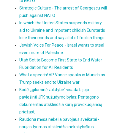
to NATO
Strategic Culture - The arrest of Georgescu will
push against NATO
In which the United States suspends military
aid to Ukraine and impotent childish Eurotards
lose their minds and say a lot of foolish things
Jewish Voice For Peace - Israel wants to steal
even more of Palestine.
Utah Set to Become First State to End Water
Fluoridation for All Residents
What a speech! VP Vance speaks in Munich as
Trump seeks end to Ukraine war
Kodėl „giluminė valstybė“ visada bijojo
paviešinti JFK nužudymo bylas: Pentagono
dokumentas atskleidžia karą provokuojančią
priežastį
Raudona mėsa nekelia pavojaus sveikatai -
naujas tyrimas atskleidžia nekokybiškus