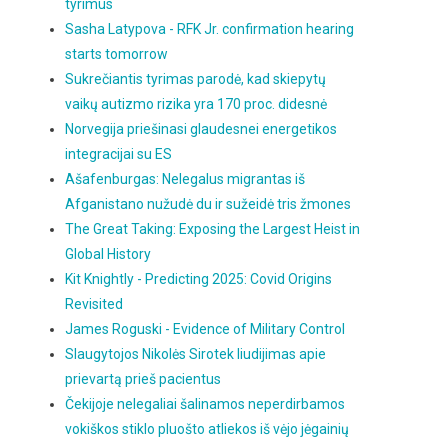
tyrimus
Sasha Latypova - RFK Jr. confirmation hearing
starts tomorrow
Sukrečiantis tyrimas parodė, kad skiepytų
vaikų autizmo rizika yra 170 proc. didesnė
Norvegija priešinasi glaudesnei energetikos
integracijai su ES
Ašafenburgas: Nelegalus migrantas iš
Afganistano nužudė du ir sužeidė tris žmones
The Great Taking: Exposing the Largest Heist in
Global History
Kit Knightly - Predicting 2025: Covid Origins
Revisited
James Roguski - Evidence of Military Control
Slaugytojos Nikolės Sirotek liudijimas apie
prievartą prieš pacientus
Čekijoje nelegaliai šalinamos neperdirbamos
vokiškos stiklo pluošto atliekos iš vėjo jėgainių