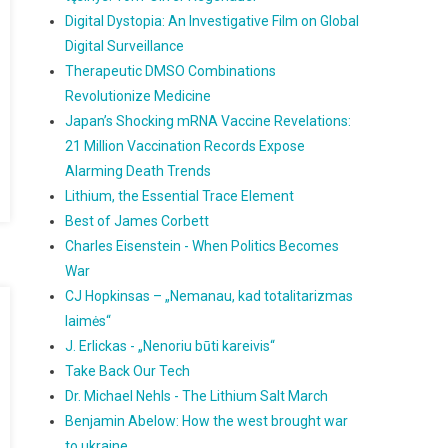
Digital Dystopia: An Investigative Film on Global
Digital Surveillance
Therapeutic DMSO Combinations
Revolutionize Medicine
Japan’s Shocking mRNA Vaccine Revelations:
21 Million Vaccination Records Expose
Alarming Death Trends
Lithium, the Essential Trace Element
Best of James Corbett
Charles Eisenstein - When Politics Becomes
War
CJ Hopkinsas – „Nemanau, kad totalitarizmas
laimės“
J. Erlickas - „Nenoriu būti kareivis“
Take Back Our Tech
Dr. Michael Nehls - The Lithium Salt March
Benjamin Abelow: How the west brought war
to ukraine