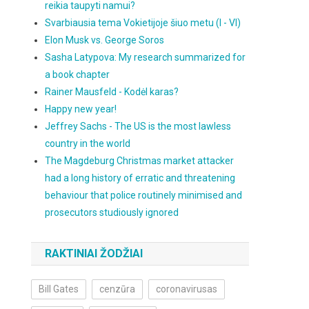
reikia taupyti namui?
Svarbiausia tema Vokietijoje šiuo metu (I - VI)
Elon Musk vs. George Soros
Sasha Latypova: My research summarized for
a book chapter
Rainer Mausfeld - Kodėl karas?
Happy new year!
Jeffrey Sachs - The US is the most lawless
country in the world
The Magdeburg Christmas market attacker
had a long history of erratic and threatening
behaviour that police routinely minimised and
prosecutors studiously ignored
RAKTINIAI ŽODŽIAI
Bill Gates
cenzūra
coronavirusas