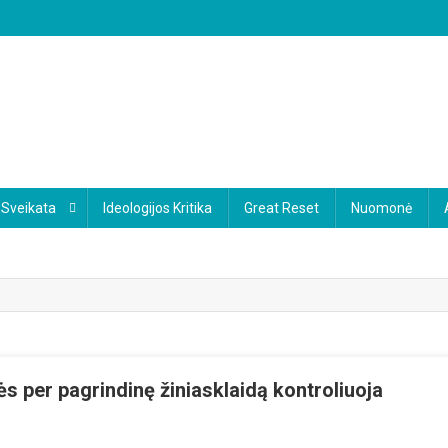
Sveikata
Ideologijos Kritika
Great Reset
Nuomonė
ės per pagrindinę žiniasklaidą kontroliuoja