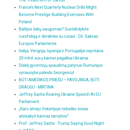
The Treatment of Cancer
France’s Next Quarterly Nuclear Drills Might
Become Prestige-Building Exercises With
Poland
Baltijos šalių saugumas? Sustabdykite
rusofobiją ir derėkitės su rusais - Dž. Saksas
Europos Parlamente
Italija, Vengrija, Ispanija ir Portugalija nepritaria
20 mlrd. eurų karinei pagalbai Ukrainai
Didelį gyventojų spaudimą patyrusi Rumunijos
vyriausybė paleido Georgescu!
BŪTI AMERIKOS PRIEŠU – PAVOJINGA, BŪTI
DRAUGU - MIRTINA
Jeffrey Sachs Roaring Ukraine Speech At EU
Parliament
„Karo atveju Vokietijoje nebeliks teisės
atsisakyti karinės tarnybos“
Prof. Jeffrey Sachs : Trump Saying Good Night