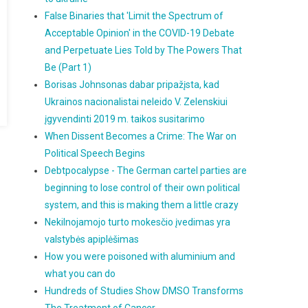
False Binaries that 'Limit the Spectrum of
Acceptable Opinion' in the COVID-19 Debate
and Perpetuate Lies Told by The Powers That
Be (Part 1)
Borisas Johnsonas dabar pripažįsta, kad
Ukrainos nacionalistai neleido V. Zelenskiui
įgyvendinti 2019 m. taikos susitarimo
When Dissent Becomes a Crime: The War on
Political Speech Begins
Debtpocalypse - The German cartel parties are
beginning to lose control of their own political
system, and this is making them a little crazy
Nekilnojamojo turto mokesčio įvedimas yra
valstybės apiplėšimas
How you were poisoned with aluminium and
what you can do
Hundreds of Studies Show DMSO Transforms