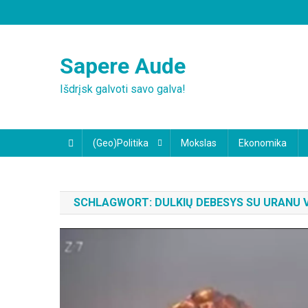
Skip
to
content
Sapere Aude
Išdrįsk galvoti savo galva!
(Geo)Politika
Mokslas
Ekonomika
SCHLAGWORT:
DULKIŲ DEBESYS SU URANU 