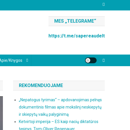
MES „TELEGRAME“
https://t.me/sapereaudelt
Apie/knygos
REKOMENDUOJAME
„Nepatogus tyrimas“ – apdovanojimas pelnęs
dokumentinis filmas apie mokslinį neskiepytų
ir skiepytų vaikų palyginimą
Ketvirtoji imperija – ES kaip nacių diktatūros
tęsinys. Tom-Oliver Regenauer