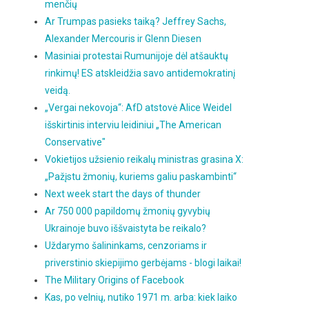
menčių
Ar Trumpas pasieks taiką? Jeffrey Sachs,
Alexander Mercouris ir Glenn Diesen
Masiniai protestai Rumunijoje dėl atšauktų
rinkimų! ES atskleidžia savo antidemokratinį
veidą.
„Vergai nekovoja“: AfD atstovė Alice Weidel
išskirtinis interviu leidiniui „The American
Conservative"
Vokietijos užsienio reikalų ministras grasina X:
„Pažįstu žmonių, kuriems galiu paskambinti“
Next week start the days of thunder
Ar 750 000 papildomų žmonių gyvybių
Ukrainoje buvo iššvaistyta be reikalo?
Uždarymo šalininkams, cenzoriams ir
priverstinio skiepijimo gerbėjams - blogi laikai!
The Military Origins of Facebook
Kas, po velnių, nutiko 1971 m. arba: kiek laiko