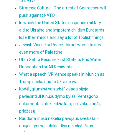
to NATO
Strategic Culture - The arrest of Georgescu will
push against NATO
In which the United States suspends military
aid to Ukraine and impotent childish Eurotards
lose their minds and say a lot of foolish things
Jewish Voice For Peace - Israel wants to steal
even more of Palestine.
Utah Set to Become First State to End Water
Fluoridation for All Residents
What a speech! VP Vance speaks in Munich as
Trump seeks end to Ukraine war
Kodėl „giluminė valstybė“ visada bijojo
paviešinti JFK nužudymo bylas: Pentagono
dokumentas atskleidžia karą provokuojančią
priežastį
Raudona mėsa nekelia pavojaus sveikatai -
naujas tyrimas atskleidžia nekokybiškus