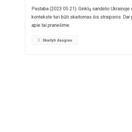
Po
Pastaba (2023 05 21): Ginklų sandėlio Ukrainoje
Šaudme
kontekste turi būti skaitomas šis straipsnis. Dar 
Sandėli
Sprogi
apie tai pranešime.
Ukrainoj
Virš
Skaityti daugiau
Europos
Sklinda
Urano
Dulkių
Debesy