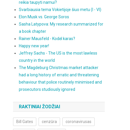
reikia taupyti namui?
Svarbiausia tema Vokietijoje šiuo metu (I - VI)
Elon Musk vs. George Soros
Sasha Latypova: My research summarized for
a book chapter
Rainer Mausfeld - Kodėl karas?
Happy new year!
Jeffrey Sachs - The US is the most lawless
country in the world
The Magdeburg Christmas market attacker
had a long history of erratic and threatening
behaviour that police routinely minimised and
prosecutors studiously ignored
RAKTINIAI ŽODŽIAI
Bill Gates
cenzūra
coronavirusas