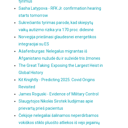
tyrimus
Sasha Latypova - RFK Jr. confirmation hearing
starts tomorrow
Sukrečiantis tyrimas parodė, kad skiepytų
vaikų autizmo rizika yra 170 proc. didesnė
Norvegija priešinasi glaudesnei energetikos
integracijai su ES
Ašafenburgas: Nelegalus migrantas iš
Afganistano nužudė du ir sužeidė tris žmones
The Great Taking: Exposing the Largest Heist in
Global History
Kit Knightly - Predicting 2025: Covid Origins
Revisited
James Roguski - Evidence of Military Control
Slaugytojos Nikolės Sirotek liudijimas apie
prievartą prieš pacientus
Čekijoje nelegaliai šalinamos neperdirbamos
vokiškos stiklo pluošto atliekos iš vėjo jėgainių