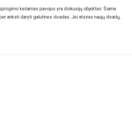
 sprogimo keliamas pavojus yra diskusijų objektas. Šiame
nų
per anksti daryti galutines išvadas. Jei atsiras naujų išvadų,
o
mo
e
s