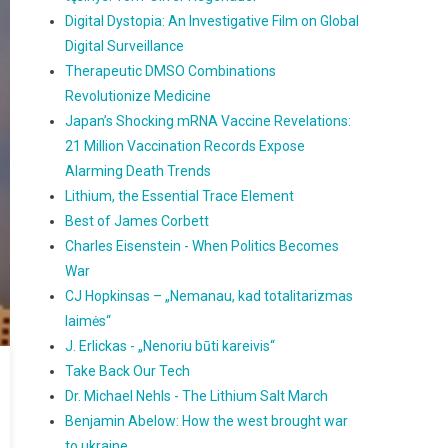
Digital Dystopia: An Investigative Film on Global
Digital Surveillance
Therapeutic DMSO Combinations
Revolutionize Medicine
Japan’s Shocking mRNA Vaccine Revelations:
21 Million Vaccination Records Expose
Alarming Death Trends
Lithium, the Essential Trace Element
Best of James Corbett
Charles Eisenstein - When Politics Becomes
War
CJ Hopkinsas – „Nemanau, kad totalitarizmas
laimės“
J. Erlickas - „Nenoriu būti kareivis“
Take Back Our Tech
Dr. Michael Nehls - The Lithium Salt March
Benjamin Abelow: How the west brought war
to ukraine