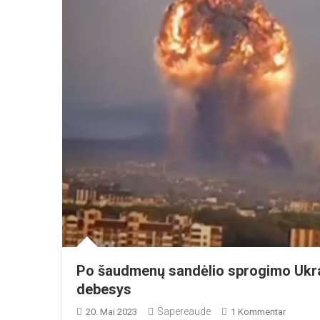
Po šaudmenų sandėlio sprogimo Ukrai
debesys
Sapereaude
Zu
20. Mai 2023
1 Kommentar