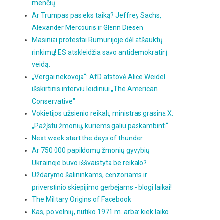
menčių
Ar Trumpas pasieks taiką? Jeffrey Sachs,
Alexander Mercouris ir Glenn Diesen
Masiniai protestai Rumunijoje dėl atšauktų
rinkimų! ES atskleidžia savo antidemokratinį
veidą.
„Vergai nekovoja“: AfD atstovė Alice Weidel
išskirtinis interviu leidiniui „The American
Conservative"
Vokietijos užsienio reikalų ministras grasina X:
„Pažįstu žmonių, kuriems galiu paskambinti“
Next week start the days of thunder
Ar 750 000 papildomų žmonių gyvybių
Ukrainoje buvo iššvaistyta be reikalo?
Uždarymo šalininkams, cenzoriams ir
priverstinio skiepijimo gerbėjams - blogi laikai!
The Military Origins of Facebook
Kas, po velnių, nutiko 1971 m. arba: kiek laiko