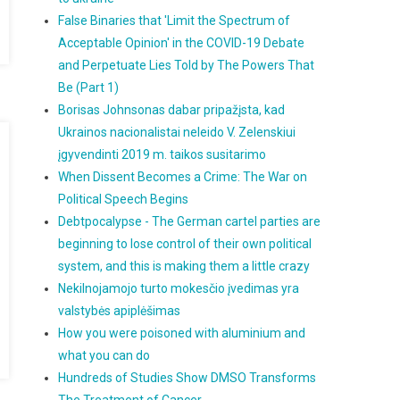
False Binaries that 'Limit the Spectrum of
Acceptable Opinion' in the COVID-19 Debate
and Perpetuate Lies Told by The Powers That
Be (Part 1)
Borisas Johnsonas dabar pripažįsta, kad
Ukrainos nacionalistai neleido V. Zelenskiui
įgyvendinti 2019 m. taikos susitarimo
When Dissent Becomes a Crime: The War on
Political Speech Begins
Debtpocalypse - The German cartel parties are
beginning to lose control of their own political
system, and this is making them a little crazy
Nekilnojamojo turto mokesčio įvedimas yra
valstybės apiplėšimas
How you were poisoned with aluminium and
what you can do
Hundreds of Studies Show DMSO Transforms