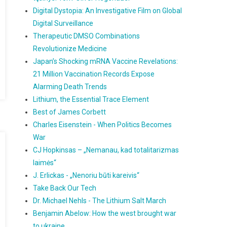
Digital Dystopia: An Investigative Film on Global
Digital Surveillance
Therapeutic DMSO Combinations
Revolutionize Medicine
Japan’s Shocking mRNA Vaccine Revelations:
21 Million Vaccination Records Expose
Alarming Death Trends
Lithium, the Essential Trace Element
Best of James Corbett
Charles Eisenstein - When Politics Becomes
War
CJ Hopkinsas – „Nemanau, kad totalitarizmas
laimės“
J. Erlickas - „Nenoriu būti kareivis“
Take Back Our Tech
Dr. Michael Nehls - The Lithium Salt March
Benjamin Abelow: How the west brought war
to ukraine