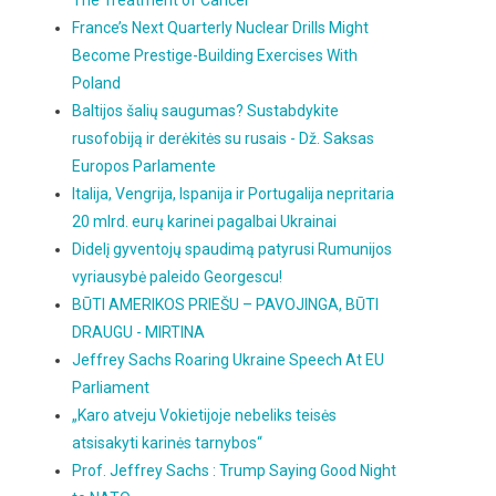
The Treatment of Cancer
France’s Next Quarterly Nuclear Drills Might
Become Prestige-Building Exercises With
Poland
Baltijos šalių saugumas? Sustabdykite
rusofobiją ir derėkitės su rusais - Dž. Saksas
Europos Parlamente
Italija, Vengrija, Ispanija ir Portugalija nepritaria
20 mlrd. eurų karinei pagalbai Ukrainai
Didelį gyventojų spaudimą patyrusi Rumunijos
vyriausybė paleido Georgescu!
BŪTI AMERIKOS PRIEŠU – PAVOJINGA, BŪTI
DRAUGU - MIRTINA
Jeffrey Sachs Roaring Ukraine Speech At EU
Parliament
„Karo atveju Vokietijoje nebeliks teisės
atsisakyti karinės tarnybos“
Prof. Jeffrey Sachs : Trump Saying Good Night