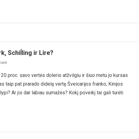
šizmą
k, Schiĺling ir Lire?
On
ment
Ar
0 proc. savo vertės dolerio atžvilgiu ir šiuo metu jo kursas
Artėja
as taip pat prarado didelę vertę Šveicarijos franko, Kinijos
Euro
Krizė?
lypi? Ar jis dar labiau sumažės? Kokį poveikį tai gali turėti
Grįžti
Prie
D-
Mark,
Schiĺling
Ir