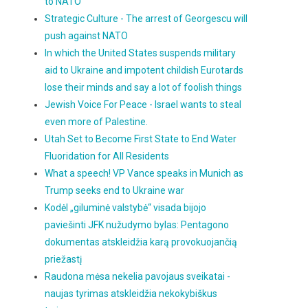
to NATO
Strategic Culture - The arrest of Georgescu will
push against NATO
In which the United States suspends military
aid to Ukraine and impotent childish Eurotards
lose their minds and say a lot of foolish things
Jewish Voice For Peace - Israel wants to steal
even more of Palestine.
Utah Set to Become First State to End Water
Fluoridation for All Residents
What a speech! VP Vance speaks in Munich as
Trump seeks end to Ukraine war
Kodėl „giluminė valstybė“ visada bijojo
paviešinti JFK nužudymo bylas: Pentagono
dokumentas atskleidžia karą provokuojančią
priežastį
Raudona mėsa nekelia pavojaus sveikatai -
naujas tyrimas atskleidžia nekokybiškus