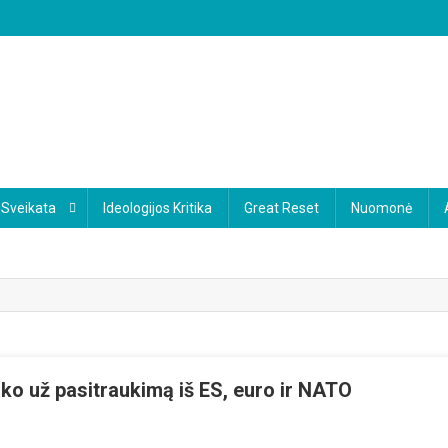
Sveikata
Ideologijos Kritika
Great Reset
Nuomonė
sako už pasitraukimą iš ES, euro ir NATO
Zu
Partija