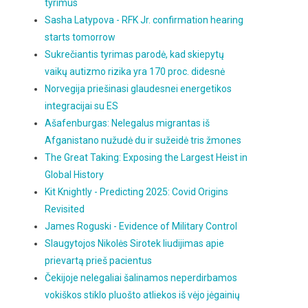
tyrimus
Sasha Latypova - RFK Jr. confirmation hearing
starts tomorrow
Sukrečiantis tyrimas parodė, kad skiepytų
vaikų autizmo rizika yra 170 proc. didesnė
Norvegija priešinasi glaudesnei energetikos
integracijai su ES
Ašafenburgas: Nelegalus migrantas iš
Afganistano nužudė du ir sužeidė tris žmones
The Great Taking: Exposing the Largest Heist in
Global History
Kit Knightly - Predicting 2025: Covid Origins
Revisited
James Roguski - Evidence of Military Control
Slaugytojos Nikolės Sirotek liudijimas apie
prievartą prieš pacientus
Čekijoje nelegaliai šalinamos neperdirbamos
vokiškos stiklo pluošto atliekos iš vėjo jėgainių