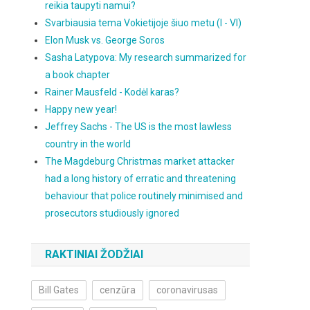
reikia taupyti namui?
Svarbiausia tema Vokietijoje šiuo metu (I - VI)
Elon Musk vs. George Soros
Sasha Latypova: My research summarized for
a book chapter
Rainer Mausfeld - Kodėl karas?
Happy new year!
Jeffrey Sachs - The US is the most lawless
country in the world
The Magdeburg Christmas market attacker
had a long history of erratic and threatening
behaviour that police routinely minimised and
prosecutors studiously ignored
RAKTINIAI ŽODŽIAI
Bill Gates
cenzūra
coronavirusas