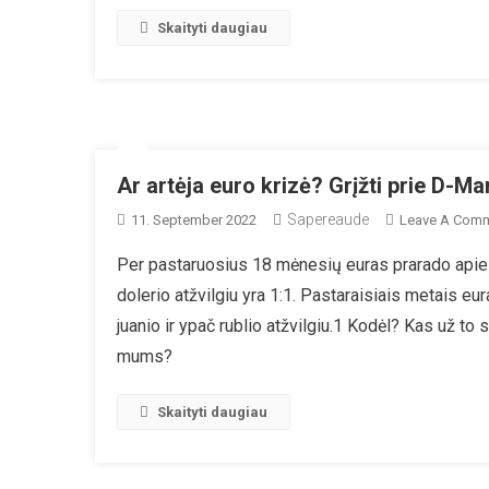
Fa
Skaityti daugiau
Ar artėja euro krizė? Grįžti prie D-Mar
Sapereaude
11. September 2022
Leave A Com
Per pastaruosius 18 mėnesių euras prarado apie 2
dolerio atžvilgiu yra 1:1. Pastaraisiais metais eur
juanio ir ypač rublio atžvilgiu.1 Kodėl? Kas už to s
mums?
Skaityti daugiau