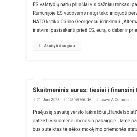
ES valstybių narių piliečiai vis dažniau renkasi par
Rumunijoje ES vadovams netgi teko inicijuoti per
NATO kritiko Călino Georgescu išrinkimui. „Alterna
ir atvirai pasisakanti prieš ES, eurą, o dabar ir pr
Skaityti daugiau
Skaitmeninis euras: tiesiai į finansinį
Sapereaude
On
21. Juni 2023
Leave A Comment
Sk
Praėjusią savaitę verslo laikraščiui „Handelsblat
Eur
pateikti visuomenei mėnesio pabaigoje. Jame pa
Tie
Į
bus suteiktas teisėtos mokėjimo priemonės stat
Fin