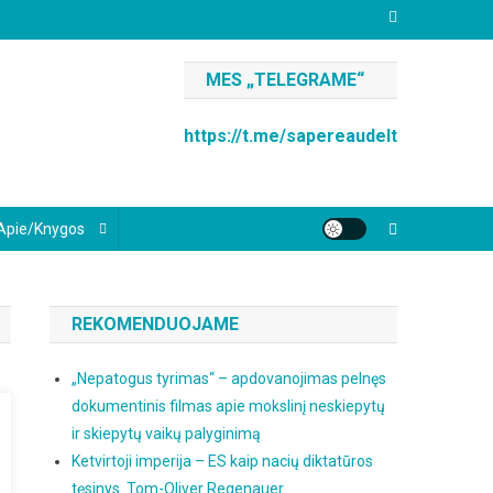
MES „TELEGRAME“
https://t.me/sapereaudelt
Apie/knygos
REKOMENDUOJAME
„Nepatogus tyrimas“ – apdovanojimas pelnęs
dokumentinis filmas apie mokslinį neskiepytų
ir skiepytų vaikų palyginimą
Ketvirtoji imperija – ES kaip nacių diktatūros
tęsinys. Tom-Oliver Regenauer