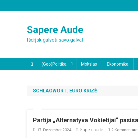
Skip
to
content
Sapere Aude
Išdrįsk galvoti savo galva!
(Geo)Politika
Mokslas
Ekonomika
SCHLAGWORT:
EURO KRIZĖ
Partija „Alternatyva Vokietijai“ pasi
Sapereaude
17. Dezember 2024
2 Kommentare