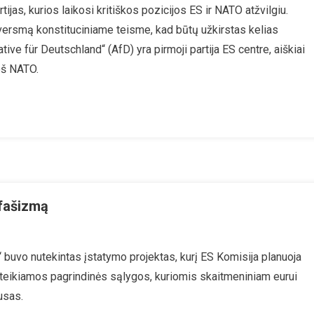
tijas, kurios laikosi kritiškos pozicijos ES ir NATO atžvilgiu.
„Alternatyva
versmą konstituciniame teisme, kad būtų užkirstas kelias
Vokietijai“
Pasisako
tive für Deutschland“ (AfD) yra pirmoji partija ES centre, aiškiai
Už
ieš NATO.
Pasitraukimą
Iš
ES,
Euro
Ir
NATO
 fašizmą
aitmeninis
t“ buvo nutekintas įstatymo projektas, kurį ES Komisija planuoja
as:
teikiamos pagrindinės sąlygos, kuriomis skaitmeniniam eurui
siai
usas.
ansinį