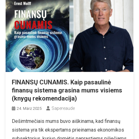
FINANSŲ CUNAMIS. Kaip pasaulinė
finansų sistema grasina mums visiems
(knygų rekomendacija)
Sapereaude
24. März 2025
Dešimtmečiais mums buvo aiškinama, kad finansų
sistema yra tik ekspertams prieinamas ekonomikos
subsektorius, kuriuo domėtis paprastiems piliečiams