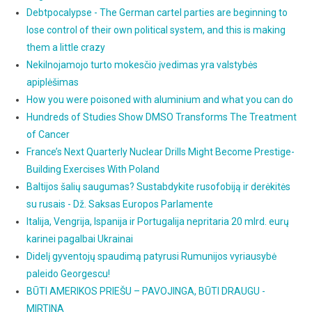
Debtpocalypse - The German cartel parties are beginning to
lose control of their own political system, and this is making
them a little crazy
Nekilnojamojo turto mokesčio įvedimas yra valstybės
apiplėšimas
How you were poisoned with aluminium and what you can do
Hundreds of Studies Show DMSO Transforms The Treatment
of Cancer
France’s Next Quarterly Nuclear Drills Might Become Prestige-
Building Exercises With Poland
Baltijos šalių saugumas? Sustabdykite rusofobiją ir derėkitės
su rusais - Dž. Saksas Europos Parlamente
Italija, Vengrija, Ispanija ir Portugalija nepritaria 20 mlrd. eurų
karinei pagalbai Ukrainai
Didelį gyventojų spaudimą patyrusi Rumunijos vyriausybė
paleido Georgescu!
BŪTI AMERIKOS PRIEŠU – PAVOJINGA, BŪTI DRAUGU -
MIRTINA