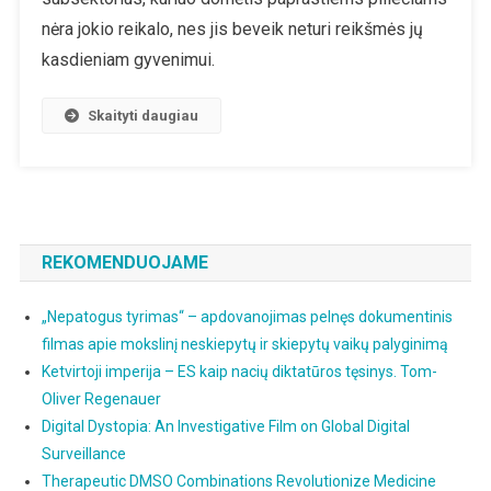
nėra jokio reikalo, nes jis be­veik neturi reikšmės jų
kasdieniam gyvenimui.
Skaityti daugiau
REKOMENDUOJAME
„Nepatogus tyrimas“ – apdovanojimas pelnęs dokumentinis
filmas apie mokslinį neskiepytų ir skiepytų vaikų palyginimą
Ketvirtoji imperija – ES kaip nacių diktatūros tęsinys. Tom-
Oliver Regenauer
Digital Dystopia: An Investigative Film on Global Digital
Surveillance
Therapeutic DMSO Combinations Revolutionize Medicine