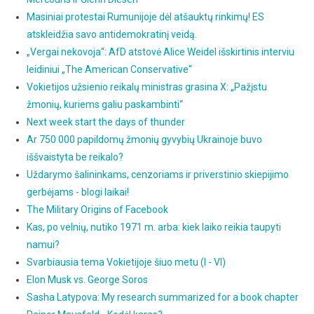
Masiniai protestai Rumunijoje dėl atšauktų rinkimų! ES
atskleidžia savo antidemokratinį veidą.
„Vergai nekovoja“: AfD atstovė Alice Weidel išskirtinis interviu
leidiniui „The American Conservative"
Vokietijos užsienio reikalų ministras grasina X: „Pažįstu
žmonių, kuriems galiu paskambinti“
Next week start the days of thunder
Ar 750 000 papildomų žmonių gyvybių Ukrainoje buvo
iššvaistyta be reikalo?
Uždarymo šalininkams, cenzoriams ir priverstinio skiepijimo
gerbėjams - blogi laikai!
The Military Origins of Facebook
Kas, po velnių, nutiko 1971 m. arba: kiek laiko reikia taupyti
namui?
Svarbiausia tema Vokietijoje šiuo metu (I - VI)
Elon Musk vs. George Soros
Sasha Latypova: My research summarized for a book chapter