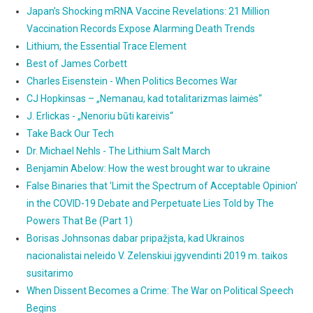
Japan’s Shocking mRNA Vaccine Revelations: 21 Million
Vaccination Records Expose Alarming Death Trends
Lithium, the Essential Trace Element
Best of James Corbett
Charles Eisenstein - When Politics Becomes War
CJ Hopkinsas – „Nemanau, kad totalitarizmas laimės“
J. Erlickas - „Nenoriu būti kareivis“
Take Back Our Tech
Dr. Michael Nehls - The Lithium Salt March
Benjamin Abelow: How the west brought war to ukraine
False Binaries that 'Limit the Spectrum of Acceptable Opinion'
in the COVID-19 Debate and Perpetuate Lies Told by The
Powers That Be (Part 1)
Borisas Johnsonas dabar pripažįsta, kad Ukrainos
nacionalistai neleido V. Zelenskiui įgyvendinti 2019 m. taikos
susitarimo
When Dissent Becomes a Crime: The War on Political Speech
Begins