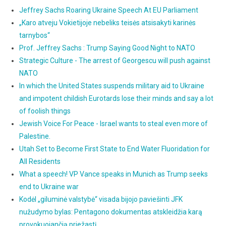
Jeffrey Sachs Roaring Ukraine Speech At EU Parliament
„Karo atveju Vokietijoje nebeliks teisės atsisakyti karinės
tarnybos“
Prof. Jeffrey Sachs : Trump Saying Good Night to NATO
Strategic Culture - The arrest of Georgescu will push against
NATO
In which the United States suspends military aid to Ukraine
and impotent childish Eurotards lose their minds and say a lot
of foolish things
Jewish Voice For Peace - Israel wants to steal even more of
Palestine.
Utah Set to Become First State to End Water Fluoridation for
All Residents
What a speech! VP Vance speaks in Munich as Trump seeks
end to Ukraine war
Kodėl „giluminė valstybė“ visada bijojo paviešinti JFK
nužudymo bylas: Pentagono dokumentas atskleidžia karą
provokuojančią priežastį