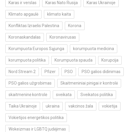
Karas ir verslas
Karas Nato Rusija
Karas Ukrainoje
Klimato apgaulė
klimato kaita
Konfliktas Izraelis Palestina
Korona
Koronaskandalas
Koronavirusas
Korumpuota Europos Sąjunga
korumpuota medicina
korumpuota politika
Korumpuota spauda
Korupcija
Nord Stream 2
Pfizer
PSO
PSO galios didinimas
PSO galios užgrobimas
Skaitmeniniai pinigai ir kontrolė
skaitmeninė kontrolė
sveikata
Sveikatos politika
Taika Ukrainoje
ukraina
vakcinos žala
vokietija
Vokietijos energetikos politika
Wokeizmas ir LGBTQ judėjimas