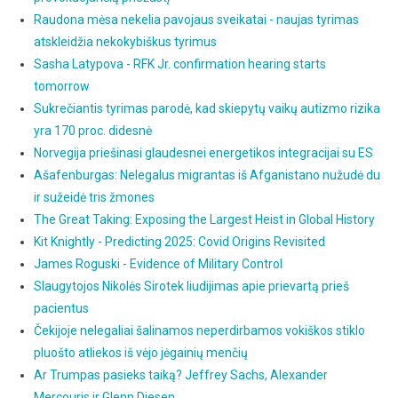
Raudona mėsa nekelia pavojaus sveikatai - naujas tyrimas
atskleidžia nekokybiškus tyrimus
Sasha Latypova - RFK Jr. confirmation hearing starts
tomorrow
Sukrečiantis tyrimas parodė, kad skiepytų vaikų autizmo rizika
yra 170 proc. didesnė
Norvegija priešinasi glaudesnei energetikos integracijai su ES
Ašafenburgas: Nelegalus migrantas iš Afganistano nužudė du
ir sužeidė tris žmones
The Great Taking: Exposing the Largest Heist in Global History
Kit Knightly - Predicting 2025: Covid Origins Revisited
James Roguski - Evidence of Military Control
Slaugytojos Nikolės Sirotek liudijimas apie prievartą prieš
pacientus
Čekijoje nelegaliai šalinamos neperdirbamos vokiškos stiklo
pluošto atliekos iš vėjo jėgainių menčių
Ar Trumpas pasieks taiką? Jeffrey Sachs, Alexander
Mercouris ir Glenn Diesen