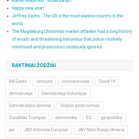
Rainer Mausfeld - Kodėl karas?
Happy new year!
Jeffrey Sachs - The US is the most lawless country in the
world
The Magdeburg Christmas market attacker had a long history
of erratic and threatening behaviour that police routinely
minimised and prosecutors studiously ignored
RAKTINIAI ŽODŽIAI
Bill Gates
cenzūra
coronavirusas
Covid 19
demokratija
Demokratija Vokietijoje
Demokratijos iširimas
Didysis perkrovimas
Donaldas Trumpas
ekonomika
ES
geopolitika
jav
JAV interesai Europoje
JAV Nato Rusija Ukraina