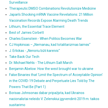
Surveillance
Therapeutic DMSO Combinations Revolutionize Medicine
Japan’s Shocking mRNA Vaccine Revelations: 21 Million
Vaccination Records Expose Alarming Death Trends
Lithium, the Essential Trace Element
Best of James Corbett
Charles Eisenstein - When Politics Becomes War
CJ Hopkinsas – „Nemanau, kad totalitarizmas laimės“
J. Erlickas - „Nenoriu būti kareivis“
Take Back Our Tech
Dr. Michael Nehls - The Lithium Salt March
Benjamin Abelow: How the west brought war to ukraine
False Binaries that 'Limit the Spectrum of Acceptable Opinion'
in the COVID-19 Debate and Perpetuate Lies Told by The
Powers That Be (Part 1)
Borisas Johnsonas dabar pripažįsta, kad Ukrainos
nacionalistai neleido V. Zelenskiui įgyvendinti 2019 m. taikos
susitarimo