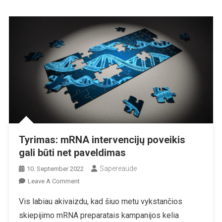
Tyrimas: mRNA intervencijų poveikis
gali būti net paveldimas
Sapereaude
10. September 2022
On
Leave A Comment
Tyrimas:
Vis labiau akivaizdu, kad šiuo metu vykstančios
MRNA
skiepijimo mRNA preparatais kampanijos kelia
Intervencijų