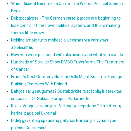
When Dissent Becomes a Crime: The War on Political Speech
Begins
Debtpocalypse - The German cartel parties are beginning to
lose control of their own political system, and this is making
them a little crazy
Nekilnojamojo turto mokesčio įvedimas yra valstybės
apiplėšimas
How you were poisoned with aluminium and what you can do
Hundreds of Studies Show DMSO Transforms The Treatment
of Cancer
France’s Next Quarterly Nuclear Drills Might Become Prestige-
Building Exercises With Poland
Baltijos šalių saugumas? Sustabdykite rusofobiją ir derėkitės
su rusais - Dž. Saksas Europos Parlamente
Italija, Vengrija, Ispanija ir Portugalija nepritaria 20 mlrd. eurų
karinei pagalbai Ukrainai
Didelį gyventojų spaudimą patyrusi Rumunijos vyriausybė
paleido Georgescu!