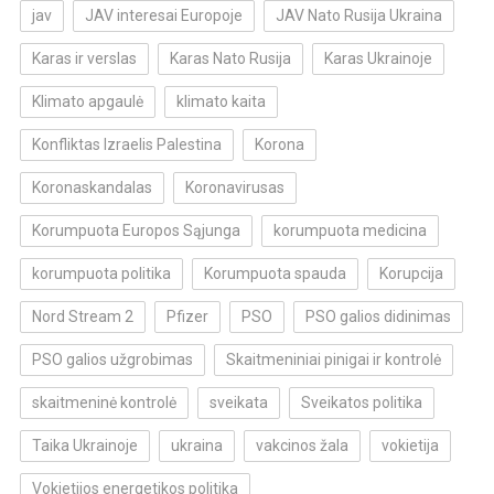
jav
JAV interesai Europoje
JAV Nato Rusija Ukraina
Karas ir verslas
Karas Nato Rusija
Karas Ukrainoje
Klimato apgaulė
klimato kaita
Konfliktas Izraelis Palestina
Korona
Koronaskandalas
Koronavirusas
Korumpuota Europos Sąjunga
korumpuota medicina
korumpuota politika
Korumpuota spauda
Korupcija
Nord Stream 2
Pfizer
PSO
PSO galios didinimas
PSO galios užgrobimas
Skaitmeniniai pinigai ir kontrolė
skaitmeninė kontrolė
sveikata
Sveikatos politika
Taika Ukrainoje
ukraina
vakcinos žala
vokietija
Vokietijos energetikos politika