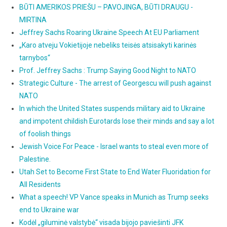
BŪTI AMERIKOS PRIEŠU – PAVOJINGA, BŪTI DRAUGU -
MIRTINA
Jeffrey Sachs Roaring Ukraine Speech At EU Parliament
„Karo atveju Vokietijoje nebeliks teisės atsisakyti karinės
tarnybos“
Prof. Jeffrey Sachs : Trump Saying Good Night to NATO
Strategic Culture - The arrest of Georgescu will push against
NATO
In which the United States suspends military aid to Ukraine
and impotent childish Eurotards lose their minds and say a lot
of foolish things
Jewish Voice For Peace - Israel wants to steal even more of
Palestine.
Utah Set to Become First State to End Water Fluoridation for
All Residents
What a speech! VP Vance speaks in Munich as Trump seeks
end to Ukraine war
Kodėl „giluminė valstybė“ visada bijojo paviešinti JFK