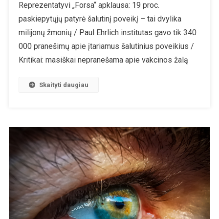
Reprezentatyvi „Forsa“ apklausa: 19 proc.
Skiepijimo
paskiepytųjų patyrė šalutinį poveikį – tai dvylika
Nuo
Koronaviruso
milijonų žmonių / Paul Ehrlich institutas gavo tik 340
Poveikiai:
000 pranešimų apie įtariamus šalutinius poveikius /
Vokietijoje
Kritikai: masiškai nepranešama apie vakcinos žalą
Nukentėjusių
Žmonių
Skaityti daugiau
Skaičius
Akivaizdžiai
Gerokai
Didesnis
Nei
Oficialiai
Skelbiama