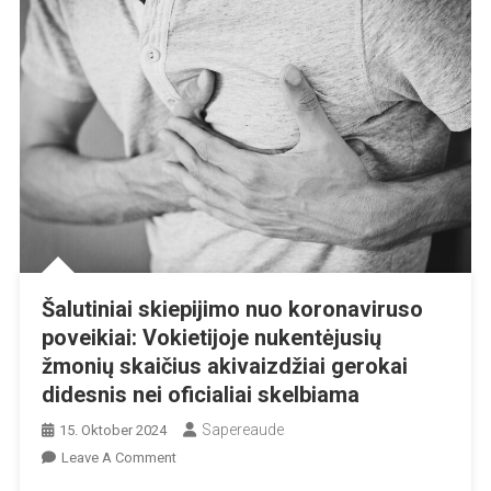
Šalutiniai skiepijimo nuo koronaviruso
poveikiai: Vokietijoje nukentėjusių
žmonių skaičius akivaizdžiai gerokai
didesnis nei oficialiai skelbiama
Sapereaude
15. Oktober 2024
On
Leave A Comment
Šalutiniai