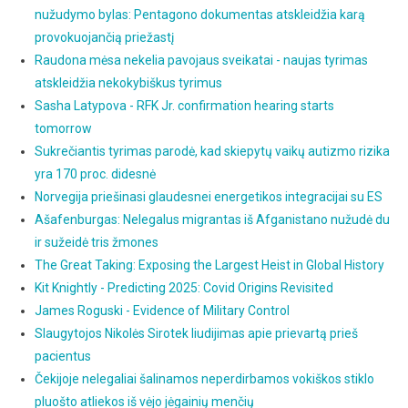
nužudymo bylas: Pentagono dokumentas atskleidžia karą
provokuojančią priežastį
Raudona mėsa nekelia pavojaus sveikatai - naujas tyrimas
atskleidžia nekokybiškus tyrimus
Sasha Latypova - RFK Jr. confirmation hearing starts
tomorrow
Sukrečiantis tyrimas parodė, kad skiepytų vaikų autizmo rizika
yra 170 proc. didesnė
Norvegija priešinasi glaudesnei energetikos integracijai su ES
Ašafenburgas: Nelegalus migrantas iš Afganistano nužudė du
ir sužeidė tris žmones
The Great Taking: Exposing the Largest Heist in Global History
Kit Knightly - Predicting 2025: Covid Origins Revisited
James Roguski - Evidence of Military Control
Slaugytojos Nikolės Sirotek liudijimas apie prievartą prieš
pacientus
Čekijoje nelegaliai šalinamos neperdirbamos vokiškos stiklo
pluošto atliekos iš vėjo jėgainių menčių