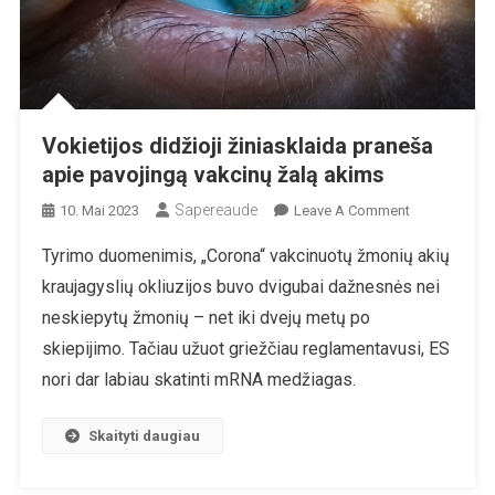
Vokietijos didžioji žiniasklaida praneša
apie pavojingą vakcinų žalą akims
Sapereaude
On
10. Mai 2023
Leave A Comment
Vokietijos
Tyrimo duomenimis, „Corona“ vakcinuotų žmonių akių
Didžioji
kraujagyslių okliuzijos buvo dvigubai dažnesnės nei
Žiniasklaida
Praneša
neskiepytų žmonių – net iki dvejų metų po
Apie
skiepijimo. Tačiau užuot griežčiau reglamentavusi, ES
Pavojingą
nori dar labiau skatinti mRNA medžiagas.
Vakcinų
Žalą
Skaityti daugiau
Akims