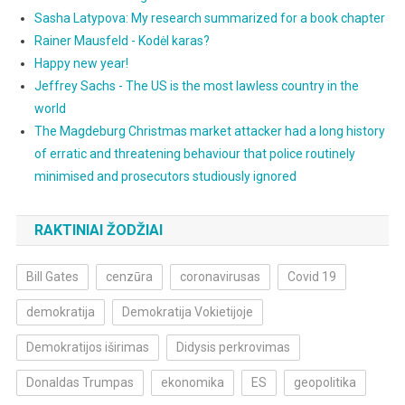
Sasha Latypova: My research summarized for a book chapter
Rainer Mausfeld - Kodėl karas?
Happy new year!
Jeffrey Sachs - The US is the most lawless country in the
world
The Magdeburg Christmas market attacker had a long history
of erratic and threatening behaviour that police routinely
minimised and prosecutors studiously ignored
RAKTINIAI ŽODŽIAI
Bill Gates
cenzūra
coronavirusas
Covid 19
demokratija
Demokratija Vokietijoje
Demokratijos iširimas
Didysis perkrovimas
Donaldas Trumpas
ekonomika
ES
geopolitika