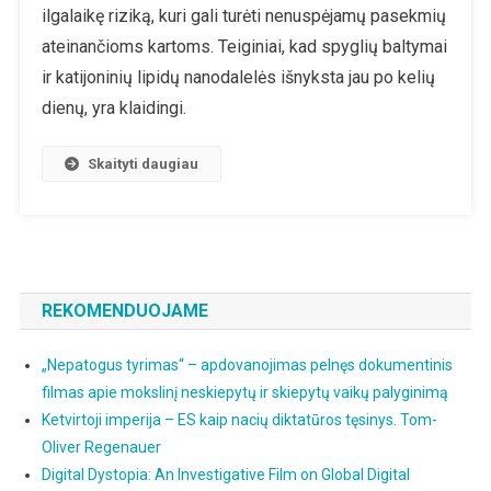
Poveikis
ilgalaikę riziką, kuri gali turėti nenuspėjamų pasekmių
Gali
ateinančioms kartoms. Teiginiai, kad spyglių baltymai
Būti
ir katijoninių lipidų nanodalelės išnyksta jau po kelių
Net
dienų, yra klaidingi.
Paveldimas
Skaityti daugiau
REKOMENDUOJAME
„Nepatogus tyrimas“ – apdovanojimas pelnęs dokumentinis
filmas apie mokslinį neskiepytų ir skiepytų vaikų palyginimą
Ketvirtoji imperija – ES kaip nacių diktatūros tęsinys. Tom-
Oliver Regenauer
Digital Dystopia: An Investigative Film on Global Digital