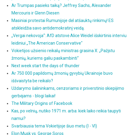
Ar Trumpas pasieks taiką? Jeffrey Sachs, Alexander
Mercouris ir Glenn Diesen
Masiniai protestai Rumunijoje dėl atšauktų rinkimų! ES
atskleidžia savo antidemokratinį veidą.
„Vergai nekovoja“: AfD atstovė Alice Weidel išskirtinis interviu
leidiniui „The American Conservative"
Vokietijos užsienio reikalų ministras grasina X: „Pažįstu
žmonių, kuriems galiu paskambinti“
Next week start the days of thunder
Ar 750 000 papildomų žmonių gyvybių Ukrainoje buvo
iššvaistyta be reikalo?
Uždarymo šalininkams, cenzoriams ir priverstinio skiepijimo
gerbėjams - blogi laikai!
The Military Origins of Facebook
Kas, po velnių, nutiko 1971 m. arba: kiek laiko reikia taupyti
namui?
Svarbiausia tema Vokietijoje šiuo metu (I - VI)
Elon Musk vs. George Soros