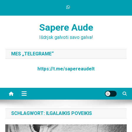
Skip
to
content
Sapere Aude
Išdrįsk galvoti savo galva!
MES „TELEGRAME“
https://t.me/sapereaudelt
SCHLAGWORT:
ILGALAIKIS POVEIKIS