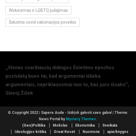
Wokeizmas ir LGBTQ judėjimas
Šalutinis covid vakcinacijos poveikis
,,Vienas svarbiausių didingos Švietimo epochos
postulatų buvo tai, kad argumentai išlieka
argumentais, nepriklausomai nuo to, kas juos išsako‘‘,
Slavoj Žižek
© Copyright 2022 | Sapere Aude - Išdrįsk galvoti savo galva!
|
Theme:
News Portal by
Mystery Themes
.
(Geo)Politika
Mokslas
Ekonomika
Sveikata
Ideologijos kritika
Great Reset
Nuomonė
apie/knygos