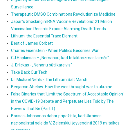
Surveillance
Therapeutic DMSO Combinations Revolutionize Medicine
Japan’s Shocking mRNA Vaccine Revelations: 21 Million
Vaccination Records Expose Alarming Death Trends
Lithium, the Essential Trace Element
Best of James Corbett
Charles Eisenstein - When Politics Becomes War
CJ Hopkinsas – „Nemanau, kad totalitarizmas laimės“
J. Erlickas - „Nenoriu būti kareivis“
Take Back Our Tech
Dr. Michael Nehls - The Lithium Salt March
Benjamin Abelow: How the west brought war to ukraine
False Binaries that 'Limit the Spectrum of Acceptable Opinion'
in the COVID-19 Debate and Perpetuate Lies Told by The
Powers That Be (Part 1)
Borisas Johnsonas dabar pripažįsta, kad Ukrainos
nacionalistai neleido V. Zelenskiui įgyvendinti 2019 m. taikos