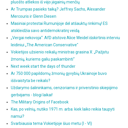
pluošto atliekos iš vėjo jėgainių menčių
Ar Trumpas pasieks taiką? Jeffrey Sachs, Alexander
Mercouris ir Glenn Diesen
Masiniai protestai Rumunijoje dėl atšauktų rinkimų! ES
atskleidžia savo antidemokratinį veidą.
„Vergai nekovoja“: AfD atstovė Alice Weidel išskirtinis interviu
leidiniui „The American Conservative"
Vokietijos užsienio reikalų ministras grasina X: „Pažįstu
žmonių, kuriems galiu paskambinti“
Next week start the days of thunder
Ar 750 000 papildomų žmonių gyvybių Ukrainoje buvo
iššvaistyta be reikalo?
Uždarymo šalininkams, cenzoriams ir priverstinio skiepijimo
gerbėjams - blogi laikai!
The Military Origins of Facebook
Kas, po velnių, nutiko 1971 m. arba: kiek laiko reikia taupyti
namui?
Svarbiausia tema Vokietijoje šiuo metu (I - VI)