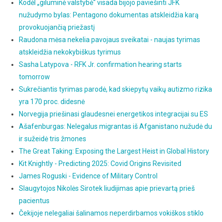
Kodėl „giluminė valstybė“ visada bijojo paviešinti JFK
nužudymo bylas: Pentagono dokumentas atskleidžia karą
provokuojančią priežastį
Raudona mėsa nekelia pavojaus sveikatai - naujas tyrimas
atskleidžia nekokybiškus tyrimus
Sasha Latypova - RFK Jr. confirmation hearing starts
tomorrow
Sukrečiantis tyrimas parodė, kad skiepytų vaikų autizmo rizika
yra 170 proc. didesnė
Norvegija priešinasi glaudesnei energetikos integracijai su ES
Ašafenburgas: Nelegalus migrantas iš Afganistano nužudė du
ir sužeidė tris žmones
The Great Taking: Exposing the Largest Heist in Global History
Kit Knightly - Predicting 2025: Covid Origins Revisited
James Roguski - Evidence of Military Control
Slaugytojos Nikolės Sirotek liudijimas apie prievartą prieš
pacientus
Čekijoje nelegaliai šalinamos neperdirbamos vokiškos stiklo