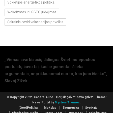
Vokietijos energetikos politika
Wokeizmas ir LGBTQ judėjimas
Šalutinis covid vakcinacijos poveikis
,,Vienas svarbiausių didingos Švietimo epochos
postulatų buvo tai, kad argumentai išlieka
argumentais, nepriklausomai nuo to, kas juos išsako‘‘,
Slavoj Žižek
© Copyright 2022 | Sapere Aude - Išdrįsk galvoti savo galva!
|
Theme:
News Portal by
Mystery Themes
.
(Geo)Politika
Mokslas
Ekonomika
Sveikata