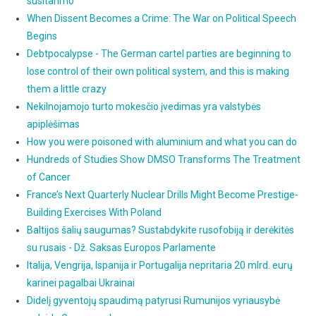
susitarimo
When Dissent Becomes a Crime: The War on Political Speech
Begins
Debtpocalypse - The German cartel parties are beginning to
lose control of their own political system, and this is making
them a little crazy
Nekilnojamojo turto mokesčio įvedimas yra valstybės
apiplėšimas
How you were poisoned with aluminium and what you can do
Hundreds of Studies Show DMSO Transforms The Treatment
of Cancer
France’s Next Quarterly Nuclear Drills Might Become Prestige-
Building Exercises With Poland
Baltijos šalių saugumas? Sustabdykite rusofobiją ir derėkitės
su rusais - Dž. Saksas Europos Parlamente
Italija, Vengrija, Ispanija ir Portugalija nepritaria 20 mlrd. eurų
karinei pagalbai Ukrainai
Didelį gyventojų spaudimą patyrusi Rumunijos vyriausybė