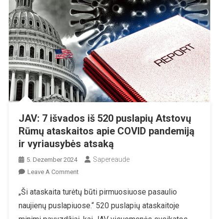
JAV: 7 išvados iš 520 puslapių Atstovų
Rūmų ataskaitos apie COVID pandemiją
ir vyriausybės atsaką
Sapereaude
5. Dezember 2024
On
Leave A Comment
JAV:
„Ši ataskaita turėtų būti pirmuosiuose pasaulio
7
naujienų puslapiuose.“ 520 puslapių ataskaitoje
Išvados
Iš