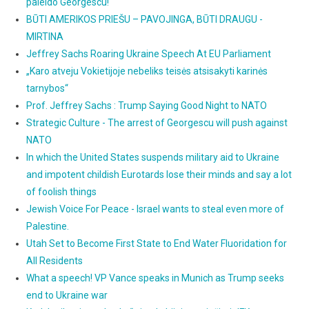
paleido Georgescu!
BŪTI AMERIKOS PRIEŠU – PAVOJINGA, BŪTI DRAUGU -
MIRTINA
Jeffrey Sachs Roaring Ukraine Speech At EU Parliament
„Karo atveju Vokietijoje nebeliks teisės atsisakyti karinės
tarnybos“
Prof. Jeffrey Sachs : Trump Saying Good Night to NATO
Strategic Culture - The arrest of Georgescu will push against
NATO
In which the United States suspends military aid to Ukraine
and impotent childish Eurotards lose their minds and say a lot
of foolish things
Jewish Voice For Peace - Israel wants to steal even more of
Palestine.
Utah Set to Become First State to End Water Fluoridation for
All Residents
What a speech! VP Vance speaks in Munich as Trump seeks
end to Ukraine war