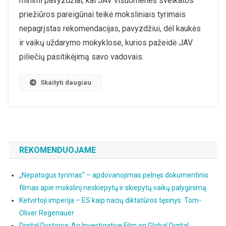
minimi pavyzdžiai, kai JAV visuomenės sveikatos
520
priežiūros pareigūnai teikė moksliniais tyrimais
Puslapių
nepagrįstas rekomendacijas, pavyzdžiui, dėl kaukės
Atstovų
ir vaikų uždarymo mokyklose, kurios pažeidė JAV
Rūmų
Ataskaitos
piliečių pasitikėjimą savo vadovais.
Apie
COVID
Skaityti daugiau
Pandemiją
Ir
Vyriausybės
Atsaką
REKOMENDUOJAME
„Nepatogus tyrimas“ – apdovanojimas pelnęs dokumentinis
filmas apie mokslinį neskiepytų ir skiepytų vaikų palyginimą
Ketvirtoji imperija – ES kaip nacių diktatūros tęsinys. Tom-
Oliver Regenauer
Digital Dystopia: An Investigative Film on Global Digital