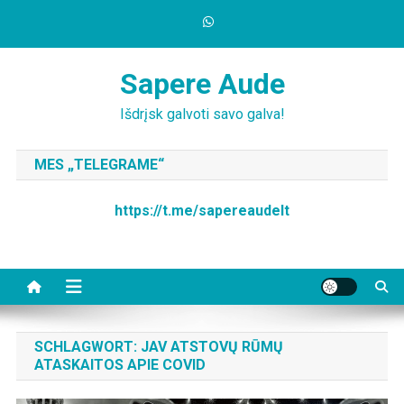
Skip
to
content
Sapere Aude
Išdrįsk galvoti savo galva!
MES „TELEGRAME“
https://t.me/sapereaudelt
SCHLAGWORT:
JAV ATSTOVŲ RŪMŲ
ATASKAITOS APIE COVID