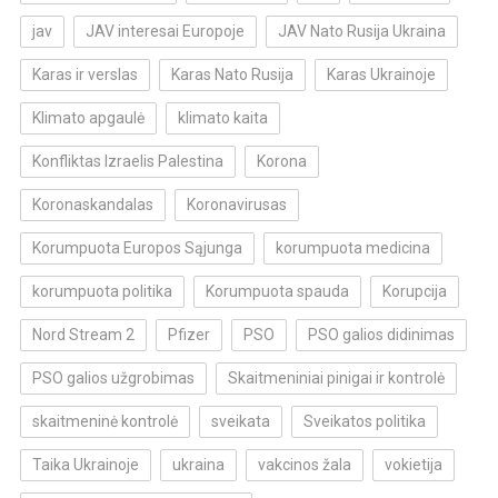
jav
JAV interesai Europoje
JAV Nato Rusija Ukraina
Karas ir verslas
Karas Nato Rusija
Karas Ukrainoje
Klimato apgaulė
klimato kaita
Konfliktas Izraelis Palestina
Korona
Koronaskandalas
Koronavirusas
Korumpuota Europos Sąjunga
korumpuota medicina
korumpuota politika
Korumpuota spauda
Korupcija
Nord Stream 2
Pfizer
PSO
PSO galios didinimas
PSO galios užgrobimas
Skaitmeniniai pinigai ir kontrolė
skaitmeninė kontrolė
sveikata
Sveikatos politika
Taika Ukrainoje
ukraina
vakcinos žala
vokietija