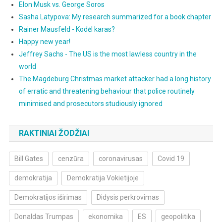
Elon Musk vs. George Soros
Sasha Latypova: My research summarized for a book chapter
Rainer Mausfeld - Kodėl karas?
Happy new year!
Jeffrey Sachs - The US is the most lawless country in the
world
The Magdeburg Christmas market attacker had a long history
of erratic and threatening behaviour that police routinely
minimised and prosecutors studiously ignored
RAKTINIAI ŽODŽIAI
Bill Gates
cenzūra
coronavirusas
Covid 19
demokratija
Demokratija Vokietijoje
Demokratijos iširimas
Didysis perkrovimas
Donaldas Trumpas
ekonomika
ES
geopolitika