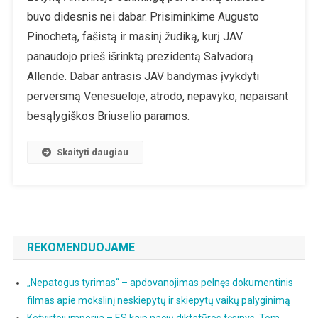
Venesueloj
buvo didesnis nei dabar. Prisiminkime Augusto
Parodykite
Pinochetą, fašistą ir masinį žudiką, kurį JAV
Protokolus
panaudojo prieš išrinktą prezidentą Salvadorą
Allende. Dabar antrasis JAV bandymas įvykdyti
perversmą Venesueloje, atrodo, nepavyko, nepaisant
besąlygiškos Briuselio paramos.
Skaityti daugiau
REKOMENDUOJAME
„Nepatogus tyrimas“ – apdovanojimas pelnęs dokumentinis
filmas apie mokslinį neskiepytų ir skiepytų vaikų palyginimą
Ketvirtoji imperija – ES kaip nacių diktatūros tęsinys. Tom-