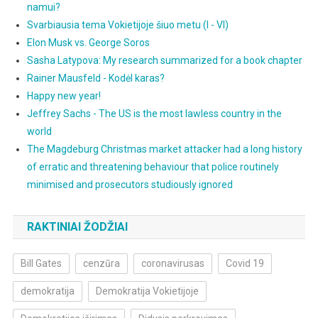
namui?
Svarbiausia tema Vokietijoje šiuo metu (I - VI)
Elon Musk vs. George Soros
Sasha Latypova: My research summarized for a book chapter
Rainer Mausfeld - Kodėl karas?
Happy new year!
Jeffrey Sachs - The US is the most lawless country in the
world
The Magdeburg Christmas market attacker had a long history
of erratic and threatening behaviour that police routinely
minimised and prosecutors studiously ignored
RAKTINIAI ŽODŽIAI
Bill Gates
cenzūra
coronavirusas
Covid 19
demokratija
Demokratija Vokietijoje