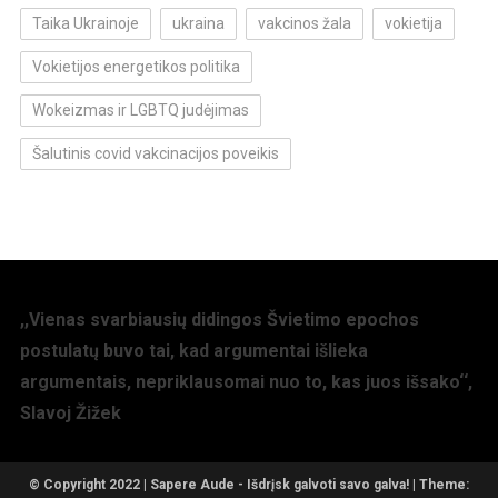
Taika Ukrainoje
ukraina
vakcinos žala
vokietija
Vokietijos energetikos politika
Wokeizmas ir LGBTQ judėjimas
Šalutinis covid vakcinacijos poveikis
,,Vienas svarbiausių didingos Švietimo epochos
postulatų buvo tai, kad argumentai išlieka
argumentais, nepriklausomai nuo to, kas juos išsako‘‘,
Slavoj Žižek
© Copyright 2022 | Sapere Aude - Išdrįsk galvoti savo galva!
|
Theme: