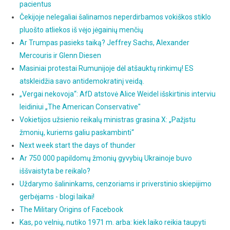
pacientus
Čekijoje nelegaliai šalinamos neperdirbamos vokiškos stiklo
pluošto atliekos iš vėjo jėgainių menčių
Ar Trumpas pasieks taiką? Jeffrey Sachs, Alexander
Mercouris ir Glenn Diesen
Masiniai protestai Rumunijoje dėl atšauktų rinkimų! ES
atskleidžia savo antidemokratinį veidą.
„Vergai nekovoja“: AfD atstovė Alice Weidel išskirtinis interviu
leidiniui „The American Conservative"
Vokietijos užsienio reikalų ministras grasina X: „Pažįstu
žmonių, kuriems galiu paskambinti“
Next week start the days of thunder
Ar 750 000 papildomų žmonių gyvybių Ukrainoje buvo
iššvaistyta be reikalo?
Uždarymo šalininkams, cenzoriams ir priverstinio skiepijimo
gerbėjams - blogi laikai!
The Military Origins of Facebook
Kas, po velnių, nutiko 1971 m. arba: kiek laiko reikia taupyti