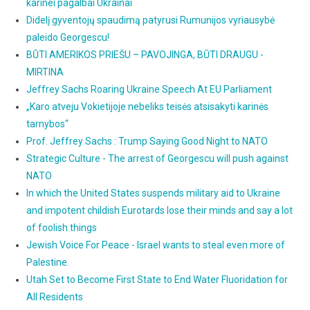
karinei pagalbai Ukrainai
Didelį gyventojų spaudimą patyrusi Rumunijos vyriausybė
paleido Georgescu!
BŪTI AMERIKOS PRIEŠU – PAVOJINGA, BŪTI DRAUGU -
MIRTINA
Jeffrey Sachs Roaring Ukraine Speech At EU Parliament
„Karo atveju Vokietijoje nebeliks teisės atsisakyti karinės
tarnybos“
Prof. Jeffrey Sachs : Trump Saying Good Night to NATO
Strategic Culture - The arrest of Georgescu will push against
NATO
In which the United States suspends military aid to Ukraine
and impotent childish Eurotards lose their minds and say a lot
of foolish things
Jewish Voice For Peace - Israel wants to steal even more of
Palestine.
Utah Set to Become First State to End Water Fluoridation for
All Residents