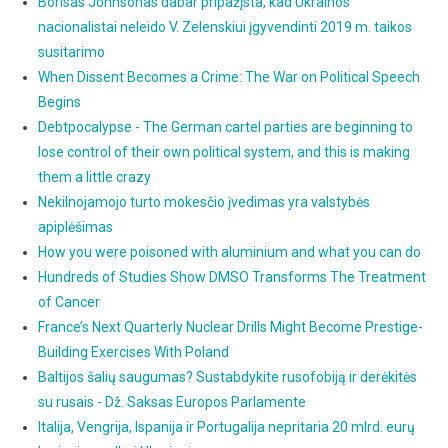
Borisas Johnsonas dabar pripažįsta, kad Ukrainos
nacionalistai neleido V. Zelenskiui įgyvendinti 2019 m. taikos
susitarimo
When Dissent Becomes a Crime: The War on Political Speech
Begins
Debtpocalypse - The German cartel parties are beginning to
lose control of their own political system, and this is making
them a little crazy
Nekilnojamojo turto mokesčio įvedimas yra valstybės
apiplėšimas
How you were poisoned with aluminium and what you can do
Hundreds of Studies Show DMSO Transforms The Treatment
of Cancer
France’s Next Quarterly Nuclear Drills Might Become Prestige-
Building Exercises With Poland
Baltijos šalių saugumas? Sustabdykite rusofobiją ir derėkitės
su rusais - Dž. Saksas Europos Parlamente
Italija, Vengrija, Ispanija ir Portugalija nepritaria 20 mlrd. eurų