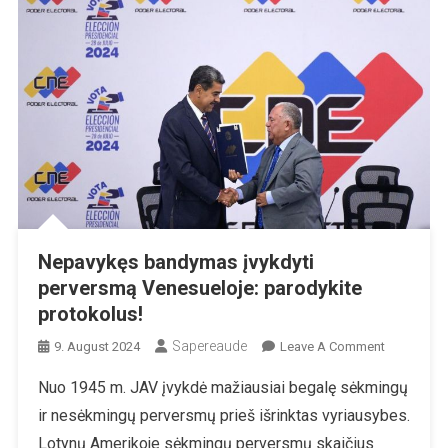
Nepavykęs bandymas įvykdyti
perversmą Venesueloje: parodykite
protokolus!
Sapereaude
On
9. August 2024
Leave A Comment
Nepavykęs
Nuo 1945 m. JAV įvykdė mažiausiai begalę sėkmingų
Bandymas
ir nesėkmingų perversmų prieš išrinktas vyriausybes.
Įvykdyti
Perversmą
Lotynų Amerikoje sėkmingų perversmų skaičius