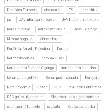
Demokratijos iširimas
Didysis perkrovimas
Donaldas Trumpas
ekonomika
ES
geopolitika
jav
JAV interesai Europoje
JAV Nato Rusija Ukraina
Karas ir verslas
Karas Nato Rusija
Karas Ukrainoje
Klimato apgaulė
klimato kaita
Konfliktas Izraelis Palestina
Korona
Koronaskandalas
Koronavirusas
Korumpuota Europos Sąjunga
korumpuota medicina
korumpuota politika
Korumpuota spauda
Korupcija
Nord Stream 2
Pfizer
PSO
PSO galios didinimas
PSO galios užgrobimas
Skaitmeniniai pinigai ir kontrolė
skaitmeninė kontrolė
sveikata
Sveikatos politika