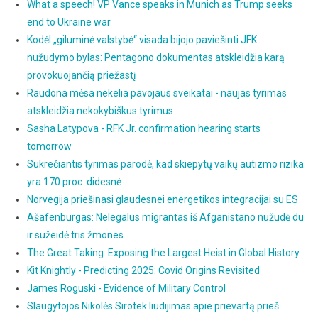
What a speech! VP Vance speaks in Munich as Trump seeks
end to Ukraine war
Kodėl „giluminė valstybė“ visada bijojo paviešinti JFK
nužudymo bylas: Pentagono dokumentas atskleidžia karą
provokuojančią priežastį
Raudona mėsa nekelia pavojaus sveikatai - naujas tyrimas
atskleidžia nekokybiškus tyrimus
Sasha Latypova - RFK Jr. confirmation hearing starts
tomorrow
Sukrečiantis tyrimas parodė, kad skiepytų vaikų autizmo rizika
yra 170 proc. didesnė
Norvegija priešinasi glaudesnei energetikos integracijai su ES
Ašafenburgas: Nelegalus migrantas iš Afganistano nužudė du
ir sužeidė tris žmones
The Great Taking: Exposing the Largest Heist in Global History
Kit Knightly - Predicting 2025: Covid Origins Revisited
James Roguski - Evidence of Military Control
Slaugytojos Nikolės Sirotek liudijimas apie prievartą prieš