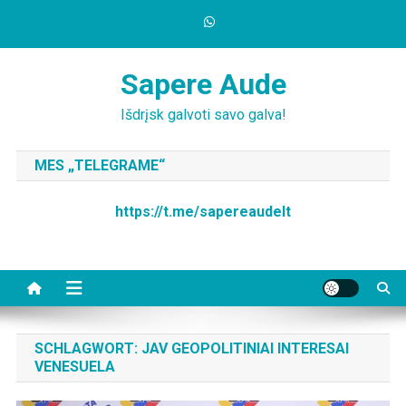
Skip
to
content
Sapere Aude
Išdrįsk galvoti savo galva!
MES „TELEGRAME“
https://t.me/sapereaudelt
SCHLAGWORT:
JAV GEOPOLITINIAI INTERESAI
VENESUELA