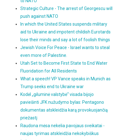
to NATO
Strategic Culture - The arrest of Georgescu will
push against NATO
In which the United States suspends military
aid to Ukraine and impotent childish Eurotards
lose their minds and say a lot of foolish things
Jewish Voice For Peace - Israel wants to steal
even more of Palestine.
Utah Set to Become First State to End Water
Fluoridation for All Residents
What a speech! VP Vance speaks in Munich as
Trump seeks end to Ukraine war
Kodėl „giluminė valstybė“ visada bijojo
paviešinti JFK nužudymo bylas: Pentagono
dokumentas atskleidžia karą provokuojančią
priežastį
Raudona mėsa nekelia pavojaus sveikatai -
naujas tyrimas atskleidžia nekokybiškus