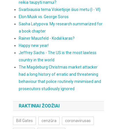
reikia taupyti namui?
Svarbiausia tema Vokietijoje šiuo metu (I - VI)
Elon Musk vs. George Soros
Sasha Latypova: My research summarized for
a book chapter
Rainer Mausfeld - Kodėl karas?
Happy new year!
Jeffrey Sachs - The US is the most lawless
country in the world
The Magdeburg Christmas market attacker
had a long history of erratic and threatening
behaviour that police routinely minimised and
prosecutors studiously ignored
RAKTINIAI ŽODŽIAI
Bill Gates
cenzūra
coronavirusas