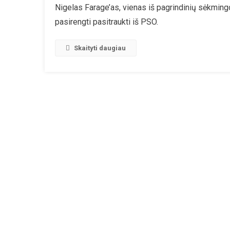
Nigelas Farage’as, vienas iš pagrindinių sėkming
Poli
pasirengti pasitraukti iš PSO.
JK
Turi
Ruo
Skaityti daugiau
Pas
Iš
PS