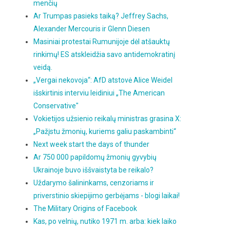
menčių
Ar Trumpas pasieks taiką? Jeffrey Sachs,
Alexander Mercouris ir Glenn Diesen
Masiniai protestai Rumunijoje dėl atšauktų
rinkimų! ES atskleidžia savo antidemokratinį
veidą.
„Vergai nekovoja“: AfD atstovė Alice Weidel
išskirtinis interviu leidiniui „The American
Conservative"
Vokietijos užsienio reikalų ministras grasina X:
„Pažįstu žmonių, kuriems galiu paskambinti“
Next week start the days of thunder
Ar 750 000 papildomų žmonių gyvybių
Ukrainoje buvo iššvaistyta be reikalo?
Uždarymo šalininkams, cenzoriams ir
priverstinio skiepijimo gerbėjams - blogi laikai!
The Military Origins of Facebook
Kas, po velnių, nutiko 1971 m. arba: kiek laiko