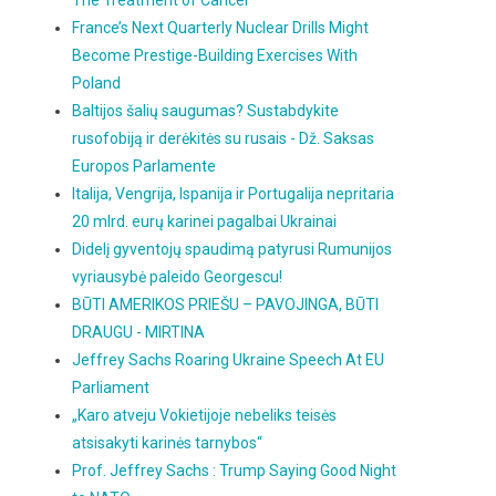
The Treatment of Cancer
France’s Next Quarterly Nuclear Drills Might
Become Prestige-Building Exercises With
Poland
Baltijos šalių saugumas? Sustabdykite
rusofobiją ir derėkitės su rusais - Dž. Saksas
Europos Parlamente
Italija, Vengrija, Ispanija ir Portugalija nepritaria
20 mlrd. eurų karinei pagalbai Ukrainai
Didelį gyventojų spaudimą patyrusi Rumunijos
vyriausybė paleido Georgescu!
BŪTI AMERIKOS PRIEŠU – PAVOJINGA, BŪTI
DRAUGU - MIRTINA
Jeffrey Sachs Roaring Ukraine Speech At EU
Parliament
„Karo atveju Vokietijoje nebeliks teisės
atsisakyti karinės tarnybos“
Prof. Jeffrey Sachs : Trump Saying Good Night