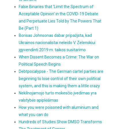
False Binaries that 'Limit the Spectrum of
Acceptable Opinion' in the COVID-19 Debate
and Perpetuate Lies Told by The Powers That
Be (Part 1)
Borisas Johnsonas dabar pripažįsta, kad
Ukrainos nacionalistai neleido V. Zelenskiui
įgyvendinti 2019 m. taikos susitarimo
When Dissent Becomes a Crime: The War on
Political Speech Begins
Debtpocalypse - The German cartel parties are
beginning to lose control of their own political
system, and this is making them a little crazy
Nekilnojamojo turto mokesčio įvedimas yra
valstybės apiplėšimas
How you were poisoned with aluminium and
what you can do
Hundreds of Studies Show DMSO Transforms