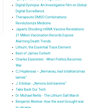
Digital Dystopia: An Investigative Film on Global
Digital Surveillance
Therapeutic DMSO Combinations
Revolutionize Medicine
Japan’s Shocking mRNA Vaccine Revelations:
21 Million Vaccination Records Expose
Alarming Death Trends
Lithium, the Essential Trace Element
Best of James Corbett
Charles Eisenstein - When Politics Becomes
War
CJ Hopkinsas – „Nemanau, kad totalitarizmas
laimės“
J. Erlickas - „Nenoriu būti kareivis“
Take Back Our Tech
Dr. Michael Nehls - The Lithium Salt March
Benjamin Abelow: How the west brought war
to ukraine