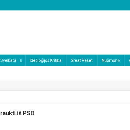
Sveikata
Ideologijos Kritika
Great Reset
Nuomonė
traukti iš PSO
xit“