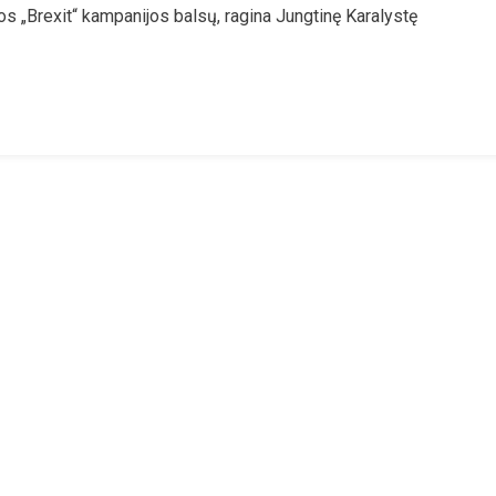
os „Brexit“ kampanijos balsų, ragina Jungtinę Karalystę
tikas:
štis
itraukti
O