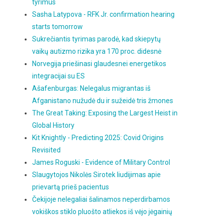
tyrimus
Sasha Latypova - RFK Jr. confirmation hearing
starts tomorrow
Sukrečiantis tyrimas parodė, kad skiepytų
vaikų autizmo rizika yra 170 proc. didesnė
Norvegija priešinasi glaudesnei energetikos
integracijai su ES
Ašafenburgas: Nelegalus migrantas iš
Afganistano nužudė du ir sužeidė tris žmones
The Great Taking: Exposing the Largest Heist in
Global History
Kit Knightly - Predicting 2025: Covid Origins
Revisited
James Roguski - Evidence of Military Control
Slaugytojos Nikolės Sirotek liudijimas apie
prievartą prieš pacientus
Čekijoje nelegaliai šalinamos neperdirbamos
vokiškos stiklo pluošto atliekos iš vėjo jėgainių