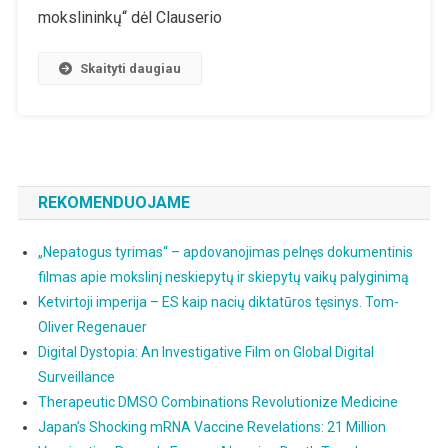
F.
mokslininkų“ dėl Clauserio
Clauseris:
Klimato
Skaityti daugiau
Eretikas
REKOMENDUOJAME
„Nepatogus tyrimas“ – apdovanojimas pelnęs dokumentinis
filmas apie mokslinį neskiepytų ir skiepytų vaikų palyginimą
Ketvirtoji imperija – ES kaip nacių diktatūros tęsinys. Tom-
Oliver Regenauer
Digital Dystopia: An Investigative Film on Global Digital
Surveillance
Therapeutic DMSO Combinations Revolutionize Medicine
Japan’s Shocking mRNA Vaccine Revelations: 21 Million