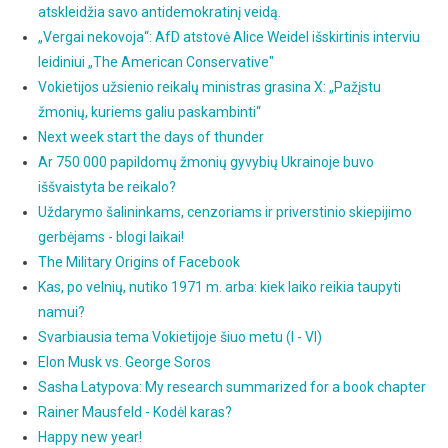
atskleidžia savo antidemokratinį veidą.
„Vergai nekovoja“: AfD atstovė Alice Weidel išskirtinis interviu
leidiniui „The American Conservative"
Vokietijos užsienio reikalų ministras grasina X: „Pažįstu
žmonių, kuriems galiu paskambinti“
Next week start the days of thunder
Ar 750 000 papildomų žmonių gyvybių Ukrainoje buvo
iššvaistyta be reikalo?
Uždarymo šalininkams, cenzoriams ir priverstinio skiepijimo
gerbėjams - blogi laikai!
The Military Origins of Facebook
Kas, po velnių, nutiko 1971 m. arba: kiek laiko reikia taupyti
namui?
Svarbiausia tema Vokietijoje šiuo metu (I - VI)
Elon Musk vs. George Soros
Sasha Latypova: My research summarized for a book chapter
Rainer Mausfeld - Kodėl karas?
Happy new year!