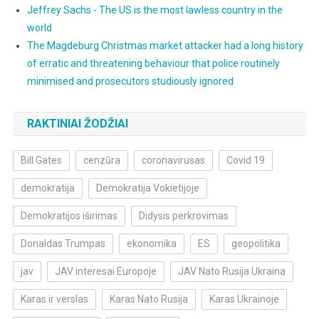
Jeffrey Sachs - The US is the most lawless country in the
world
The Magdeburg Christmas market attacker had a long history
of erratic and threatening behaviour that police routinely
minimised and prosecutors studiously ignored
RAKTINIAI ŽODŽIAI
Bill Gates
cenzūra
coronavirusas
Covid 19
demokratija
Demokratija Vokietijoje
Demokratijos iširimas
Didysis perkrovimas
Donaldas Trumpas
ekonomika
ES
geopolitika
jav
JAV interesai Europoje
JAV Nato Rusija Ukraina
Karas ir verslas
Karas Nato Rusija
Karas Ukrainoje