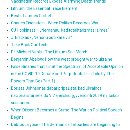
Vaccination Records Expose Alarming Death Trends
Lithium, the Essential Trace Element
Best of James Corbett
Charles Eisenstein - When Politics Becomes War
CJ Hopkinsas – „Nemanau, kad totalitarizmas laimės“
J. Erlickas - „Nenoriu būti kareivis“
Take Back Our Tech
Dr. Michael Nehls - The Lithium Salt March
Benjamin Abelow: How the west brought war to ukraine
False Binaries that 'Limit the Spectrum of Acceptable Opinion'
in the COVID-19 Debate and Perpetuate Lies Told by The
Powers That Be (Part 1)
Borisas Johnsonas dabar pripažįsta, kad Ukrainos
nacionalistai neleido V. Zelenskiui įgyvendinti 2019 m. taikos
susitarimo
When Dissent Becomes a Crime: The War on Political Speech
Begins
Debtpocalypse - The German cartel parties are beginning to