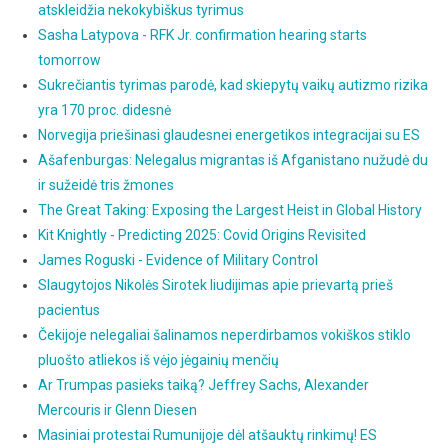
atskleidžia nekokybiškus tyrimus
Sasha Latypova - RFK Jr. confirmation hearing starts
tomorrow
Sukrečiantis tyrimas parodė, kad skiepytų vaikų autizmo rizika
yra 170 proc. didesnė
Norvegija priešinasi glaudesnei energetikos integracijai su ES
Ašafenburgas: Nelegalus migrantas iš Afganistano nužudė du
ir sužeidė tris žmones
The Great Taking: Exposing the Largest Heist in Global History
Kit Knightly - Predicting 2025: Covid Origins Revisited
James Roguski - Evidence of Military Control
Slaugytojos Nikolės Sirotek liudijimas apie prievartą prieš
pacientus
Čekijoje nelegaliai šalinamos neperdirbamos vokiškos stiklo
pluošto atliekos iš vėjo jėgainių menčių
Ar Trumpas pasieks taiką? Jeffrey Sachs, Alexander
Mercouris ir Glenn Diesen
Masiniai protestai Rumunijoje dėl atšauktų rinkimų! ES