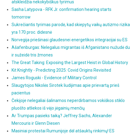
atskleidžia nekokybiškus tyrimus
Sasha Latypova - RFK Jr. confirmation hearing starts
tomorrow
Sukrečiantis tyrimas parodė, kad skiepytų vaikų autizmo rizika
yra 170 proc. didesnė
Norvegija priešinasi glaudesnei energetikos integracijai su ES
Ašafenburgas: Nelegalus migrantas iš Afganistano nužudė du
ir sužeidė tris žmones
The Great Taking: Exposing the Largest Heist in Global History
Kit Knightly - Predicting 2025: Covid Origins Revisited
James Roguski - Evidence of Military Control
Slaugytojos Nikolės Sirotek liudijimas apie prievartą prieš
pacientus
Čekijoje nelegaliai šalinamos neperdirbamos vokiškos stiklo
pluošto atliekos iš vėjo jėgainių menčių
Ar Trumpas pasieks taiką? Jeffrey Sachs, Alexander
Mercouris ir Glenn Diesen
Masiniai protestai Rumunijoje dėl atšauktų rinkimų! ES