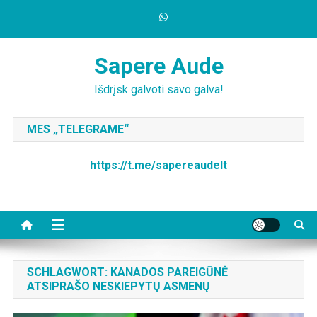
Skip
to
content
Sapere Aude
Išdrįsk galvoti savo galva!
MES „TELEGRAME“
https://t.me/sapereaudelt
SCHLAGWORT:
KANADOS PAREIGŪNĖ
ATSIPRAŠO NESKIEPYTŲ ASMENŲ