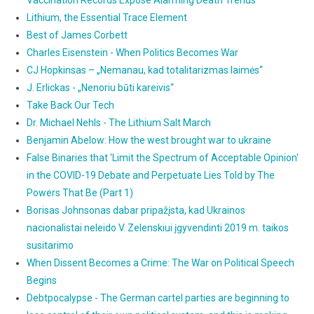
Vaccination Records Expose Alarming Death Trends
Lithium, the Essential Trace Element
Best of James Corbett
Charles Eisenstein - When Politics Becomes War
CJ Hopkinsas – „Nemanau, kad totalitarizmas laimės“
J. Erlickas - „Nenoriu būti kareivis“
Take Back Our Tech
Dr. Michael Nehls - The Lithium Salt March
Benjamin Abelow: How the west brought war to ukraine
False Binaries that 'Limit the Spectrum of Acceptable Opinion'
in the COVID-19 Debate and Perpetuate Lies Told by The
Powers That Be (Part 1)
Borisas Johnsonas dabar pripažįsta, kad Ukrainos
nacionalistai neleido V. Zelenskiui įgyvendinti 2019 m. taikos
susitarimo
When Dissent Becomes a Crime: The War on Political Speech
Begins
Debtpocalypse - The German cartel parties are beginning to