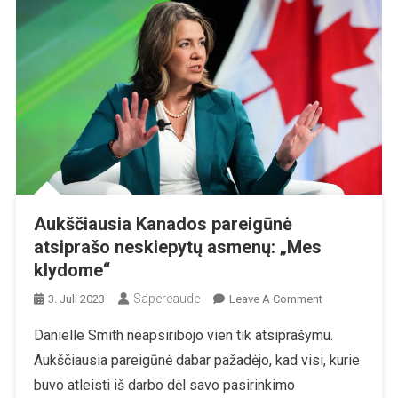
Aukščiausia Kanados pareigūnė
atsiprašo neskiepytų asmenų: „Mes
klydome“
Sapereaude
On
3. Juli 2023
Leave A Comment
Aukščiausia
Danielle Smith neapsiribojo vien tik atsiprašymu.
Kanados
Aukščiausia pareigūnė dabar pažadėjo, kad visi, kurie
Pareigūnė
Atsiprašo
buvo atleisti iš darbo dėl savo pasirinkimo