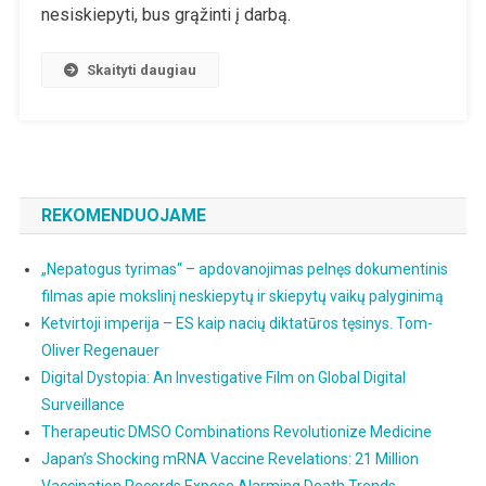
Neskiepytų
nesiskiepyti, bus grąžinti į darbą.
Asmenų:
„Mes
Skaityti daugiau
Klydome“
REKOMENDUOJAME
„Nepatogus tyrimas“ – apdovanojimas pelnęs dokumentinis
filmas apie mokslinį neskiepytų ir skiepytų vaikų palyginimą
Ketvirtoji imperija – ES kaip nacių diktatūros tęsinys. Tom-
Oliver Regenauer
Digital Dystopia: An Investigative Film on Global Digital
Surveillance
Therapeutic DMSO Combinations Revolutionize Medicine
Japan’s Shocking mRNA Vaccine Revelations: 21 Million