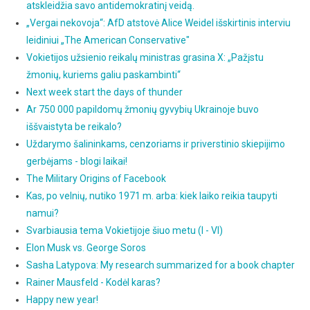
atskleidžia savo antidemokratinį veidą.
„Vergai nekovoja“: AfD atstovė Alice Weidel išskirtinis interviu
leidiniui „The American Conservative"
Vokietijos užsienio reikalų ministras grasina X: „Pažįstu
žmonių, kuriems galiu paskambinti“
Next week start the days of thunder
Ar 750 000 papildomų žmonių gyvybių Ukrainoje buvo
iššvaistyta be reikalo?
Uždarymo šalininkams, cenzoriams ir priverstinio skiepijimo
gerbėjams - blogi laikai!
The Military Origins of Facebook
Kas, po velnių, nutiko 1971 m. arba: kiek laiko reikia taupyti
namui?
Svarbiausia tema Vokietijoje šiuo metu (I - VI)
Elon Musk vs. George Soros
Sasha Latypova: My research summarized for a book chapter
Rainer Mausfeld - Kodėl karas?
Happy new year!