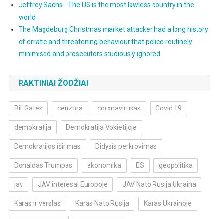
Jeffrey Sachs - The US is the most lawless country in the
world
The Magdeburg Christmas market attacker had a long history
of erratic and threatening behaviour that police routinely
minimised and prosecutors studiously ignored
RAKTINIAI ŽODŽIAI
Bill Gates
cenzūra
coronavirusas
Covid 19
demokratija
Demokratija Vokietijoje
Demokratijos iširimas
Didysis perkrovimas
Donaldas Trumpas
ekonomika
ES
geopolitika
jav
JAV interesai Europoje
JAV Nato Rusija Ukraina
Karas ir verslas
Karas Nato Rusija
Karas Ukrainoje