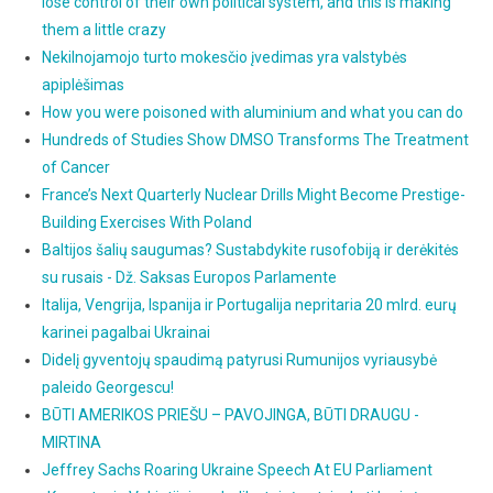
lose control of their own political system, and this is making
them a little crazy
Nekilnojamojo turto mokesčio įvedimas yra valstybės
apiplėšimas
How you were poisoned with aluminium and what you can do
Hundreds of Studies Show DMSO Transforms The Treatment
of Cancer
France’s Next Quarterly Nuclear Drills Might Become Prestige-
Building Exercises With Poland
Baltijos šalių saugumas? Sustabdykite rusofobiją ir derėkitės
su rusais - Dž. Saksas Europos Parlamente
Italija, Vengrija, Ispanija ir Portugalija nepritaria 20 mlrd. eurų
karinei pagalbai Ukrainai
Didelį gyventojų spaudimą patyrusi Rumunijos vyriausybė
paleido Georgescu!
BŪTI AMERIKOS PRIEŠU – PAVOJINGA, BŪTI DRAUGU -
MIRTINA
Jeffrey Sachs Roaring Ukraine Speech At EU Parliament