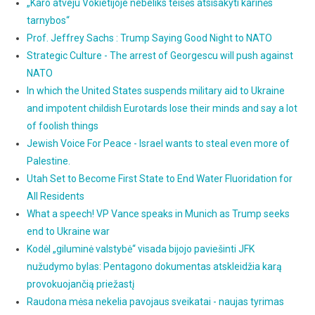
„Karo atveju Vokietijoje nebeliks teisės atsisakyti karinės
tarnybos“
Prof. Jeffrey Sachs : Trump Saying Good Night to NATO
Strategic Culture - The arrest of Georgescu will push against
NATO
In which the United States suspends military aid to Ukraine
and impotent childish Eurotards lose their minds and say a lot
of foolish things
Jewish Voice For Peace - Israel wants to steal even more of
Palestine.
Utah Set to Become First State to End Water Fluoridation for
All Residents
What a speech! VP Vance speaks in Munich as Trump seeks
end to Ukraine war
Kodėl „giluminė valstybė“ visada bijojo paviešinti JFK
nužudymo bylas: Pentagono dokumentas atskleidžia karą
provokuojančią priežastį
Raudona mėsa nekelia pavojaus sveikatai - naujas tyrimas