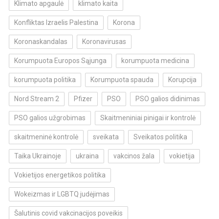
Klimato apgaulė
klimato kaita
Konfliktas Izraelis Palestina
Korona
Koronaskandalas
Koronavirusas
Korumpuota Europos Sąjunga
korumpuota medicina
korumpuota politika
Korumpuota spauda
Korupcija
Nord Stream 2
Pfizer
PSO
PSO galios didinimas
PSO galios užgrobimas
Skaitmeniniai pinigai ir kontrolė
skaitmeninė kontrolė
sveikata
Sveikatos politika
Taika Ukrainoje
ukraina
vakcinos žala
vokietija
Vokietijos energetikos politika
Wokeizmas ir LGBTQ judėjimas
Šalutinis covid vakcinacijos poveikis