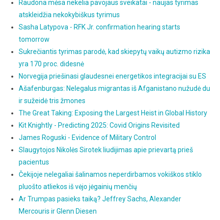
Raudona mėsa nekelia pavojaus sveikatai - naujas tyrimas
atskleidžia nekokybiškus tyrimus
Sasha Latypova - RFK Jr. confirmation hearing starts
tomorrow
Sukrečiantis tyrimas parodė, kad skiepytų vaikų autizmo rizika
yra 170 proc. didesnė
Norvegija priešinasi glaudesnei energetikos integracijai su ES
Ašafenburgas: Nelegalus migrantas iš Afganistano nužudė du
ir sužeidė tris žmones
The Great Taking: Exposing the Largest Heist in Global History
Kit Knightly - Predicting 2025: Covid Origins Revisited
James Roguski - Evidence of Military Control
Slaugytojos Nikolės Sirotek liudijimas apie prievartą prieš
pacientus
Čekijoje nelegaliai šalinamos neperdirbamos vokiškos stiklo
pluošto atliekos iš vėjo jėgainių menčių
Ar Trumpas pasieks taiką? Jeffrey Sachs, Alexander
Mercouris ir Glenn Diesen