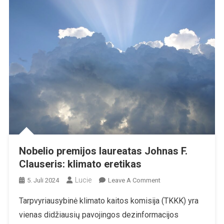
Nobelio premijos laureatas Johnas F.
Clauseris: klimato eretikas
Lucie
On
5. Juli 2024
Leave A Comment
Nobelio
Tarpvyriausybinė klimato kaitos komisija (TKKK) yra
Premijos
vienas didžiausių pavojingos dezinformacijos
Laureatas