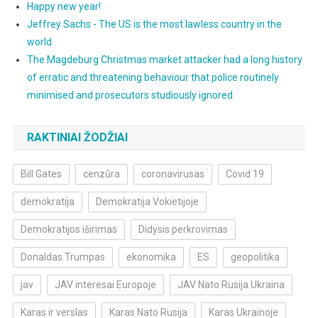
Happy new year!
Jeffrey Sachs - The US is the most lawless country in the
world
The Magdeburg Christmas market attacker had a long history
of erratic and threatening behaviour that police routinely
minimised and prosecutors studiously ignored
RAKTINIAI ŽODŽIAI
Bill Gates
cenzūra
coronavirusas
Covid 19
demokratija
Demokratija Vokietijoje
Demokratijos iširimas
Didysis perkrovimas
Donaldas Trumpas
ekonomika
ES
geopolitika
jav
JAV interesai Europoje
JAV Nato Rusija Ukraina
Karas ir verslas
Karas Nato Rusija
Karas Ukrainoje