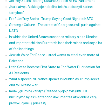
Jeffrey Sachs Roaring Ukraine Speech At EU Parliament
„Karo atveju Vokietijoje nebeliks teisės atsisakyti karinės
tarnybos“
Prof. Jeffrey Sachs : Trump Saying Good Night to NATO
Strategic Culture - The arrest of Georgescu will push against
NATO
In which the United States suspends military aid to Ukraine
and impotent childish Eurotards lose their minds and say a lot
of foolish things
Jewish Voice For Peace - Israel wants to steal even more of
Palestine.
Utah Set to Become First State to End Water Fluoridation for
All Residents
What a speech! VP Vance speaks in Munich as Trump seeks
end to Ukraine war
Kodėl „giluminė valstybė“ visada bijojo paviešinti JFK
nužudymo bylas: Pentagono dokumentas atskleidžia karą
provokuojančią priežastį