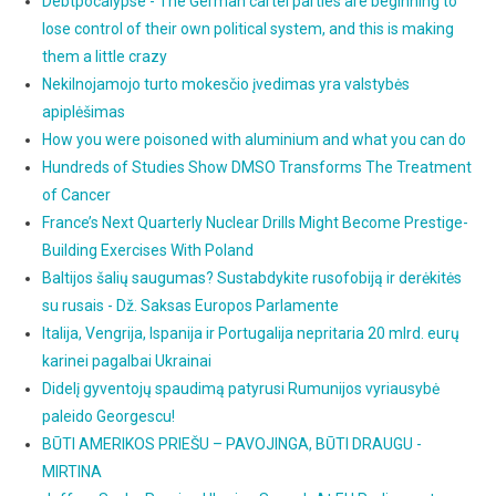
Debtpocalypse - The German cartel parties are beginning to
lose control of their own political system, and this is making
them a little crazy
Nekilnojamojo turto mokesčio įvedimas yra valstybės
apiplėšimas
How you were poisoned with aluminium and what you can do
Hundreds of Studies Show DMSO Transforms The Treatment
of Cancer
France’s Next Quarterly Nuclear Drills Might Become Prestige-
Building Exercises With Poland
Baltijos šalių saugumas? Sustabdykite rusofobiją ir derėkitės
su rusais - Dž. Saksas Europos Parlamente
Italija, Vengrija, Ispanija ir Portugalija nepritaria 20 mlrd. eurų
karinei pagalbai Ukrainai
Didelį gyventojų spaudimą patyrusi Rumunijos vyriausybė
paleido Georgescu!
BŪTI AMERIKOS PRIEŠU – PAVOJINGA, BŪTI DRAUGU -
MIRTINA