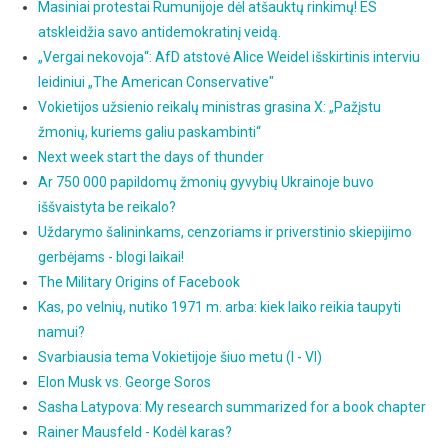
Masiniai protestai Rumunijoje dėl atšauktų rinkimų! ES
atskleidžia savo antidemokratinį veidą.
„Vergai nekovoja“: AfD atstovė Alice Weidel išskirtinis interviu
leidiniui „The American Conservative"
Vokietijos užsienio reikalų ministras grasina X: „Pažįstu
žmonių, kuriems galiu paskambinti“
Next week start the days of thunder
Ar 750 000 papildomų žmonių gyvybių Ukrainoje buvo
iššvaistyta be reikalo?
Uždarymo šalininkams, cenzoriams ir priverstinio skiepijimo
gerbėjams - blogi laikai!
The Military Origins of Facebook
Kas, po velnių, nutiko 1971 m. arba: kiek laiko reikia taupyti
namui?
Svarbiausia tema Vokietijoje šiuo metu (I - VI)
Elon Musk vs. George Soros
Sasha Latypova: My research summarized for a book chapter
Rainer Mausfeld - Kodėl karas?