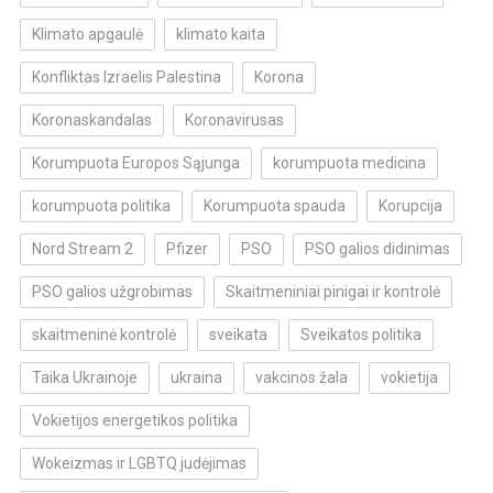
Klimato apgaulė
klimato kaita
Konfliktas Izraelis Palestina
Korona
Koronaskandalas
Koronavirusas
Korumpuota Europos Sąjunga
korumpuota medicina
korumpuota politika
Korumpuota spauda
Korupcija
Nord Stream 2
Pfizer
PSO
PSO galios didinimas
PSO galios užgrobimas
Skaitmeniniai pinigai ir kontrolė
skaitmeninė kontrolė
sveikata
Sveikatos politika
Taika Ukrainoje
ukraina
vakcinos žala
vokietija
Vokietijos energetikos politika
Wokeizmas ir LGBTQ judėjimas