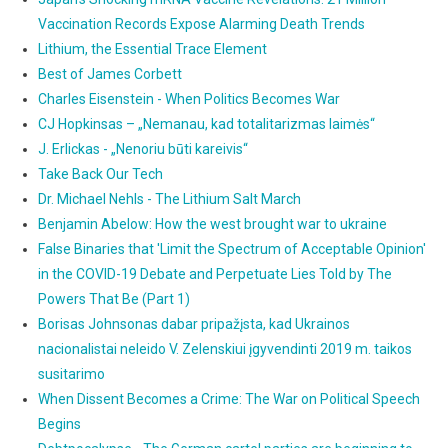
Vaccination Records Expose Alarming Death Trends
Lithium, the Essential Trace Element
Best of James Corbett
Charles Eisenstein - When Politics Becomes War
CJ Hopkinsas – „Nemanau, kad totalitarizmas laimės“
J. Erlickas - „Nenoriu būti kareivis“
Take Back Our Tech
Dr. Michael Nehls - The Lithium Salt March
Benjamin Abelow: How the west brought war to ukraine
False Binaries that 'Limit the Spectrum of Acceptable Opinion'
in the COVID-19 Debate and Perpetuate Lies Told by The
Powers That Be (Part 1)
Borisas Johnsonas dabar pripažįsta, kad Ukrainos
nacionalistai neleido V. Zelenskiui įgyvendinti 2019 m. taikos
susitarimo
When Dissent Becomes a Crime: The War on Political Speech
Begins