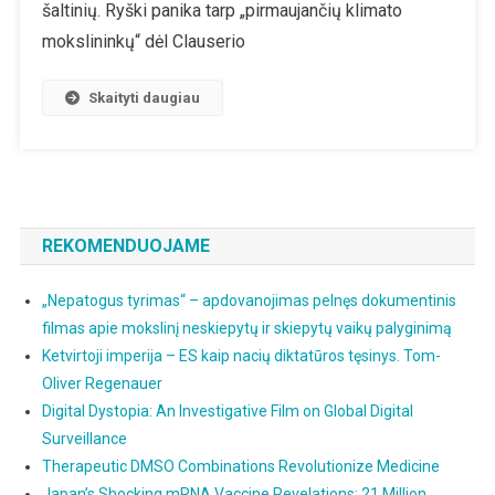
Johnas
šaltinių. Ryški panika tarp „pirmaujančių klimato
F.
mokslininkų“ dėl Clauserio
Clauseris:
Klimato
Skaityti daugiau
Eretikas
REKOMENDUOJAME
„Nepatogus tyrimas“ – apdovanojimas pelnęs dokumentinis
filmas apie mokslinį neskiepytų ir skiepytų vaikų palyginimą
Ketvirtoji imperija – ES kaip nacių diktatūros tęsinys. Tom-
Oliver Regenauer
Digital Dystopia: An Investigative Film on Global Digital
Surveillance
Therapeutic DMSO Combinations Revolutionize Medicine
Japan’s Shocking mRNA Vaccine Revelations: 21 Million