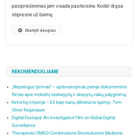
pasipriešinimas jam visada pasiteisina. Kodėl drąsa
Laikas
Pakilti
stipresnė už baimę.
Iš
Baimės
Skaityti daugiau
Bedugnės
REKOMENDUOJAME
„Nepatogus tyrimas“ – apdovanojimas pelnęs dokumentinis
filmas apie mokslinį neskiepytų ir skiepytų vaikų palyginimą
Ketvirtoji imperija – ES kaip nacių diktatūros tęsinys. Tom-
Oliver Regenauer
Digital Dystopia: An Investigative Film on Global Digital
Surveillance
Therapeutic DMSO Combinations Revolutionize Medicine