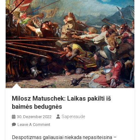
Milosz Matuschek: Laikas pakilti iš
baimės bedugnės
Sapereaude
30. Dezember 2022
On
Leave A Comment
Milosz
Despotizmas galiausiai niekada nepasiteisina –
Matuschek: