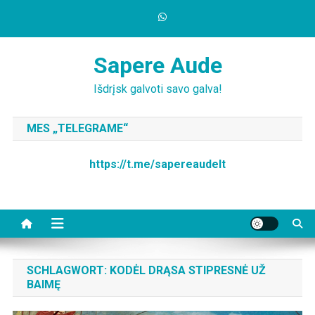
Skip
to
content
Sapere Aude
Išdrįsk galvoti savo galva!
MES „TELEGRAME“
https://t.me/sapereaudelt
SCHLAGWORT:
KODĖL DRĄSA STIPRESNĖ UŽ
BAIMĘ