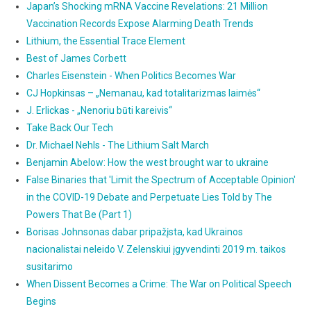
Japan’s Shocking mRNA Vaccine Revelations: 21 Million
Vaccination Records Expose Alarming Death Trends
Lithium, the Essential Trace Element
Best of James Corbett
Charles Eisenstein - When Politics Becomes War
CJ Hopkinsas – „Nemanau, kad totalitarizmas laimės“
J. Erlickas - „Nenoriu būti kareivis“
Take Back Our Tech
Dr. Michael Nehls - The Lithium Salt March
Benjamin Abelow: How the west brought war to ukraine
False Binaries that 'Limit the Spectrum of Acceptable Opinion'
in the COVID-19 Debate and Perpetuate Lies Told by The
Powers That Be (Part 1)
Borisas Johnsonas dabar pripažįsta, kad Ukrainos
nacionalistai neleido V. Zelenskiui įgyvendinti 2019 m. taikos
susitarimo
When Dissent Becomes a Crime: The War on Political Speech
Begins