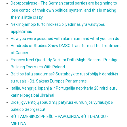
Debtpocalypse - The German cartel parties are beginning to
lose control of their own political system, and this is making
them a little crazy
Nekilnojamojo turto mokesčio įvedimas yra valstybės
apiplėšimas
How you were poisoned with aluminium and what you can do
Hundreds of Studies Show DMSO Transforms The Treatment
of Cancer
France’s Next Quarterly Nuclear Drills Might Become Prestige-
Building Exercises With Poland
Baltijos šalių saugumas? Sustabdykite rusofobiją ir derėkitės
su rusais - Dž. Saksas Europos Parlamente
Italija, Vengrija, Ispanija ir Portugalija nepritaria 20 mlrd. eurų
karinei pagalbai Ukrainai
Didelį gyventojų spaudimą patyrusi Rumunijos vyriausybė
paleido Georgescu!
BŪTI AMERIKOS PRIEŠU – PAVOJINGA, BŪTI DRAUGU -
MIRTINA