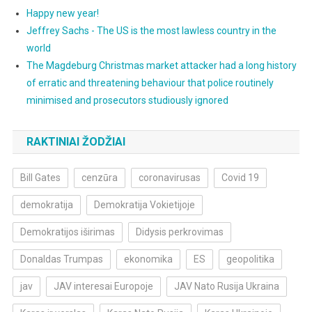
Happy new year!
Jeffrey Sachs - The US is the most lawless country in the
world
The Magdeburg Christmas market attacker had a long history
of erratic and threatening behaviour that police routinely
minimised and prosecutors studiously ignored
RAKTINIAI ŽODŽIAI
Bill Gates
cenzūra
coronavirusas
Covid 19
demokratija
Demokratija Vokietijoje
Demokratijos iširimas
Didysis perkrovimas
Donaldas Trumpas
ekonomika
ES
geopolitika
jav
JAV interesai Europoje
JAV Nato Rusija Ukraina