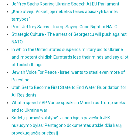
Jeffrey Sachs Roaring Ukraine Speech At EU Parliament
„Karo atveju Vokietijoje nebeliks teisės atsisakyti karinės
tarnybos“
Prof. Jeffrey Sachs : Trump Saying Good Night to NATO
Strategic Culture - The arrest of Georgescu will push against
NATO
In which the United States suspends military aid to Ukraine
and impotent childish Eurotards lose their minds and say a lot
of foolish things
Jewish Voice For Peace - Israel wants to steal even more of
Palestine.
Utah Set to Become First State to End Water Fluoridation for
All Residents
What a speech! VP Vance speaks in Munich as Trump seeks
end to Ukraine war
Kodėl „giluminė valstybė“ visada bijojo paviešinti JFK
nužudymo bylas: Pentagono dokumentas atskleidžia karą
provokuojančią priežastį