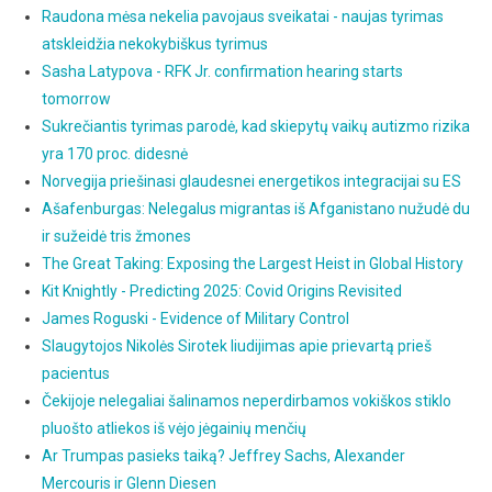
Raudona mėsa nekelia pavojaus sveikatai - naujas tyrimas
atskleidžia nekokybiškus tyrimus
Sasha Latypova - RFK Jr. confirmation hearing starts
tomorrow
Sukrečiantis tyrimas parodė, kad skiepytų vaikų autizmo rizika
yra 170 proc. didesnė
Norvegija priešinasi glaudesnei energetikos integracijai su ES
Ašafenburgas: Nelegalus migrantas iš Afganistano nužudė du
ir sužeidė tris žmones
The Great Taking: Exposing the Largest Heist in Global History
Kit Knightly - Predicting 2025: Covid Origins Revisited
James Roguski - Evidence of Military Control
Slaugytojos Nikolės Sirotek liudijimas apie prievartą prieš
pacientus
Čekijoje nelegaliai šalinamos neperdirbamos vokiškos stiklo
pluošto atliekos iš vėjo jėgainių menčių
Ar Trumpas pasieks taiką? Jeffrey Sachs, Alexander
Mercouris ir Glenn Diesen