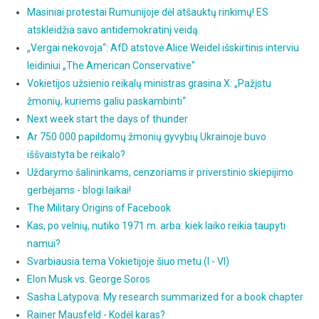
Masiniai protestai Rumunijoje dėl atšauktų rinkimų! ES
atskleidžia savo antidemokratinį veidą.
„Vergai nekovoja“: AfD atstovė Alice Weidel išskirtinis interviu
leidiniui „The American Conservative"
Vokietijos užsienio reikalų ministras grasina X: „Pažįstu
žmonių, kuriems galiu paskambinti“
Next week start the days of thunder
Ar 750 000 papildomų žmonių gyvybių Ukrainoje buvo
iššvaistyta be reikalo?
Uždarymo šalininkams, cenzoriams ir priverstinio skiepijimo
gerbėjams - blogi laikai!
The Military Origins of Facebook
Kas, po velnių, nutiko 1971 m. arba: kiek laiko reikia taupyti
namui?
Svarbiausia tema Vokietijoje šiuo metu (I - VI)
Elon Musk vs. George Soros
Sasha Latypova: My research summarized for a book chapter
Rainer Mausfeld - Kodėl karas?