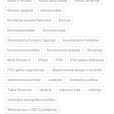
Karas ir verslas
Karas Nato Rusija
Karas Ukrainoje
Klimato apgaulė
klimato kaita
Konfliktas Izraelis Palestina
Korona
Koronaskandalas
Koronavirusas
Korumpuota Europos Sąjunga
korumpuota medicina
korumpuota politika
Korumpuota spauda
Korupcija
Nord Stream 2
Pfizer
PSO
PSO galios didinimas
PSO galios užgrobimas
Skaitmeniniai pinigai ir kontrolė
skaitmeninė kontrolė
sveikata
Sveikatos politika
Taika Ukrainoje
ukraina
vakcinos žala
vokietija
Vokietijos energetikos politika
Wokeizmas ir LGBTQ judėjimas