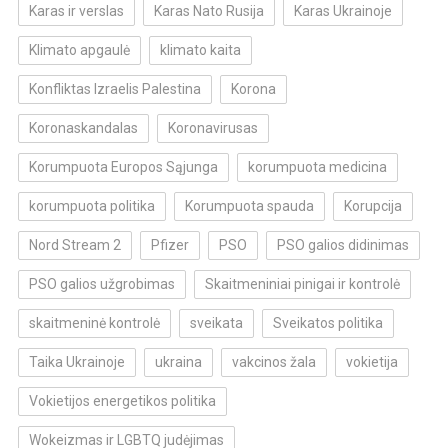
Karas ir verslas
Karas Nato Rusija
Karas Ukrainoje
Klimato apgaulė
klimato kaita
Konfliktas Izraelis Palestina
Korona
Koronaskandalas
Koronavirusas
Korumpuota Europos Sąjunga
korumpuota medicina
korumpuota politika
Korumpuota spauda
Korupcija
Nord Stream 2
Pfizer
PSO
PSO galios didinimas
PSO galios užgrobimas
Skaitmeniniai pinigai ir kontrolė
skaitmeninė kontrolė
sveikata
Sveikatos politika
Taika Ukrainoje
ukraina
vakcinos žala
vokietija
Vokietijos energetikos politika
Wokeizmas ir LGBTQ judėjimas