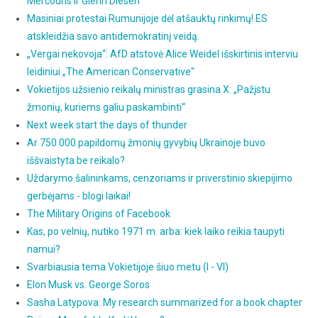
Mercouris ir Glenn Diesen
Masiniai protestai Rumunijoje dėl atšauktų rinkimų! ES
atskleidžia savo antidemokratinį veidą.
„Vergai nekovoja“: AfD atstovė Alice Weidel išskirtinis interviu
leidiniui „The American Conservative"
Vokietijos užsienio reikalų ministras grasina X: „Pažįstu
žmonių, kuriems galiu paskambinti“
Next week start the days of thunder
Ar 750 000 papildomų žmonių gyvybių Ukrainoje buvo
iššvaistyta be reikalo?
Uždarymo šalininkams, cenzoriams ir priverstinio skiepijimo
gerbėjams - blogi laikai!
The Military Origins of Facebook
Kas, po velnių, nutiko 1971 m. arba: kiek laiko reikia taupyti
namui?
Svarbiausia tema Vokietijoje šiuo metu (I - VI)
Elon Musk vs. George Soros
Sasha Latypova: My research summarized for a book chapter