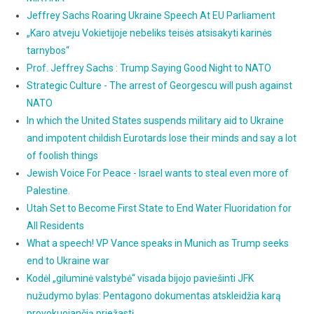
Jeffrey Sachs Roaring Ukraine Speech At EU Parliament
„Karo atveju Vokietijoje nebeliks teisės atsisakyti karinės
tarnybos“
Prof. Jeffrey Sachs : Trump Saying Good Night to NATO
Strategic Culture - The arrest of Georgescu will push against
NATO
In which the United States suspends military aid to Ukraine
and impotent childish Eurotards lose their minds and say a lot
of foolish things
Jewish Voice For Peace - Israel wants to steal even more of
Palestine.
Utah Set to Become First State to End Water Fluoridation for
All Residents
What a speech! VP Vance speaks in Munich as Trump seeks
end to Ukraine war
Kodėl „giluminė valstybė“ visada bijojo paviešinti JFK
nužudymo bylas: Pentagono dokumentas atskleidžia karą
provokuojančią priežastį