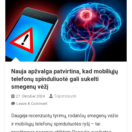
Nauja apžvalga patvirtina, kad mobiliųjų
telefonų spinduliuotė gali sukelti
smegenų vėžį
Sapereaude
27. Oktober 2024
On
Leave A Comment
Nauja
Daugėja recenzuotų tyrimų, rodančių smegenų vėžio
Apžvalga
ir mobiliųjų telefonų spinduliuotės ryšį – tai
Patvirtina,
Kad