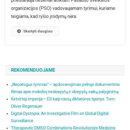
prieštarauja neseniai atliktam Pasaulio sveikatos
Mobiliųjų
organizacijos (PSO) vadovaujamam tyrimui, kuriame
Telefonų
teigiama, kad ryšio įrodymų nėra.
Spinduliuotė
Gali
Skaityti daugiau
Sukelti
Smegenų
Vėžį
REKOMENDUOJAME
„Nepatogus tyrimas“ – apdovanojimas pelnęs dokumentinis
filmas apie mokslinį neskiepytų ir skiepytų vaikų palyginimą
Ketvirtoji imperija – ES kaip nacių diktatūros tęsinys. Tom-
Oliver Regenauer
Digital Dystopia: An Investigative Film on Global Digital
Surveillance
Therapeutic DMSO Combinations Revolutionize Medicine