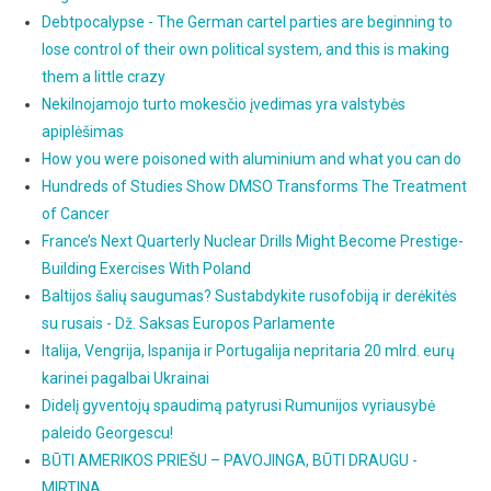
Debtpocalypse - The German cartel parties are beginning to
lose control of their own political system, and this is making
them a little crazy
Nekilnojamojo turto mokesčio įvedimas yra valstybės
apiplėšimas
How you were poisoned with aluminium and what you can do
Hundreds of Studies Show DMSO Transforms The Treatment
of Cancer
France’s Next Quarterly Nuclear Drills Might Become Prestige-
Building Exercises With Poland
Baltijos šalių saugumas? Sustabdykite rusofobiją ir derėkitės
su rusais - Dž. Saksas Europos Parlamente
Italija, Vengrija, Ispanija ir Portugalija nepritaria 20 mlrd. eurų
karinei pagalbai Ukrainai
Didelį gyventojų spaudimą patyrusi Rumunijos vyriausybė
paleido Georgescu!
BŪTI AMERIKOS PRIEŠU – PAVOJINGA, BŪTI DRAUGU -
MIRTINA