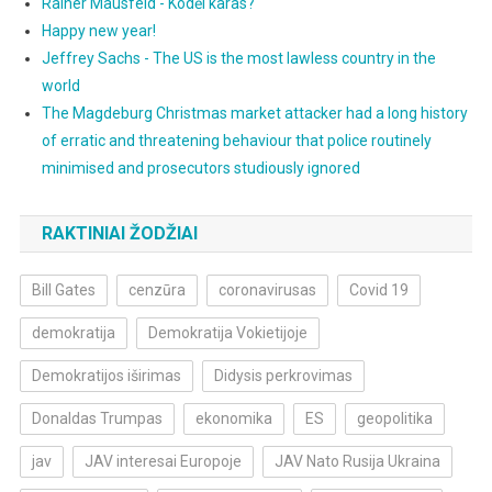
Rainer Mausfeld - Kodėl karas?
Happy new year!
Jeffrey Sachs - The US is the most lawless country in the
world
The Magdeburg Christmas market attacker had a long history
of erratic and threatening behaviour that police routinely
minimised and prosecutors studiously ignored
RAKTINIAI ŽODŽIAI
Bill Gates
cenzūra
coronavirusas
Covid 19
demokratija
Demokratija Vokietijoje
Demokratijos iširimas
Didysis perkrovimas
Donaldas Trumpas
ekonomika
ES
geopolitika
jav
JAV interesai Europoje
JAV Nato Rusija Ukraina