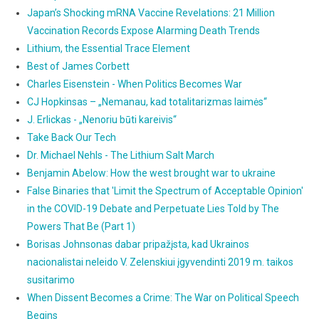
Japan’s Shocking mRNA Vaccine Revelations: 21 Million
Vaccination Records Expose Alarming Death Trends
Lithium, the Essential Trace Element
Best of James Corbett
Charles Eisenstein - When Politics Becomes War
CJ Hopkinsas – „Nemanau, kad totalitarizmas laimės“
J. Erlickas - „Nenoriu būti kareivis“
Take Back Our Tech
Dr. Michael Nehls - The Lithium Salt March
Benjamin Abelow: How the west brought war to ukraine
False Binaries that 'Limit the Spectrum of Acceptable Opinion'
in the COVID-19 Debate and Perpetuate Lies Told by The
Powers That Be (Part 1)
Borisas Johnsonas dabar pripažįsta, kad Ukrainos
nacionalistai neleido V. Zelenskiui įgyvendinti 2019 m. taikos
susitarimo
When Dissent Becomes a Crime: The War on Political Speech
Begins