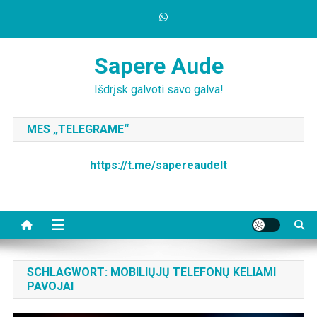
Skip
to
content
Sapere Aude
Išdrįsk galvoti savo galva!
MES „TELEGRAME“
https://t.me/sapereaudelt
SCHLAGWORT:
MOBILIŲJŲ TELEFONŲ KELIAMI
PAVOJAI