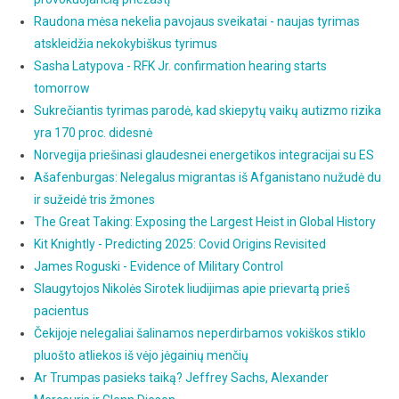
Raudona mėsa nekelia pavojaus sveikatai - naujas tyrimas
atskleidžia nekokybiškus tyrimus
Sasha Latypova - RFK Jr. confirmation hearing starts
tomorrow
Sukrečiantis tyrimas parodė, kad skiepytų vaikų autizmo rizika
yra 170 proc. didesnė
Norvegija priešinasi glaudesnei energetikos integracijai su ES
Ašafenburgas: Nelegalus migrantas iš Afganistano nužudė du
ir sužeidė tris žmones
The Great Taking: Exposing the Largest Heist in Global History
Kit Knightly - Predicting 2025: Covid Origins Revisited
James Roguski - Evidence of Military Control
Slaugytojos Nikolės Sirotek liudijimas apie prievartą prieš
pacientus
Čekijoje nelegaliai šalinamos neperdirbamos vokiškos stiklo
pluošto atliekos iš vėjo jėgainių menčių
Ar Trumpas pasieks taiką? Jeffrey Sachs, Alexander