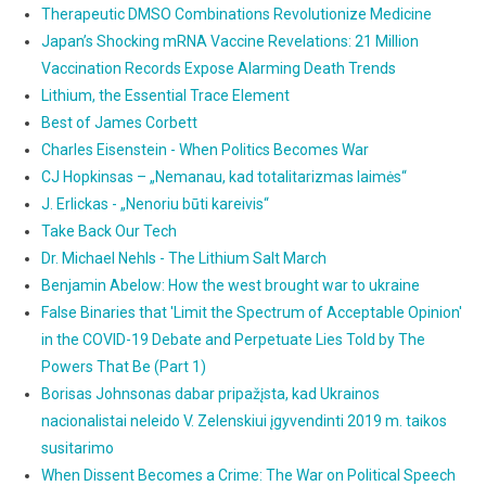
Therapeutic DMSO Combinations Revolutionize Medicine
Japan’s Shocking mRNA Vaccine Revelations: 21 Million
Vaccination Records Expose Alarming Death Trends
Lithium, the Essential Trace Element
Best of James Corbett
Charles Eisenstein - When Politics Becomes War
CJ Hopkinsas – „Nemanau, kad totalitarizmas laimės“
J. Erlickas - „Nenoriu būti kareivis“
Take Back Our Tech
Dr. Michael Nehls - The Lithium Salt March
Benjamin Abelow: How the west brought war to ukraine
False Binaries that 'Limit the Spectrum of Acceptable Opinion'
in the COVID-19 Debate and Perpetuate Lies Told by The
Powers That Be (Part 1)
Borisas Johnsonas dabar pripažįsta, kad Ukrainos
nacionalistai neleido V. Zelenskiui įgyvendinti 2019 m. taikos
susitarimo
When Dissent Becomes a Crime: The War on Political Speech