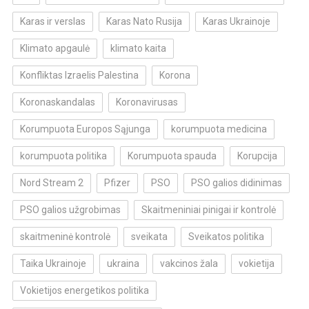
Karas ir verslas
Karas Nato Rusija
Karas Ukrainoje
Klimato apgaulė
klimato kaita
Konfliktas Izraelis Palestina
Korona
Koronaskandalas
Koronavirusas
Korumpuota Europos Sąjunga
korumpuota medicina
korumpuota politika
Korumpuota spauda
Korupcija
Nord Stream 2
Pfizer
PSO
PSO galios didinimas
PSO galios užgrobimas
Skaitmeniniai pinigai ir kontrolė
skaitmeninė kontrolė
sveikata
Sveikatos politika
Taika Ukrainoje
ukraina
vakcinos žala
vokietija
Vokietijos energetikos politika