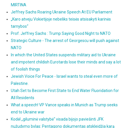
MIRTINA
Jeffrey Sachs Roaring Ukraine Speech At EU Parliament
„Karo atveju Vokietijoje nebeliks teisės atsisakyti karinės
tarnybos“
Prof. Jeffrey Sachs : Trump Saying Good Night to NATO
Strategic Culture - The arrest of Georgescu will push against
NATO
In which the United States suspends military aid to Ukraine
and impotent childish Eurotards lose their minds and say a lot
of foolish things
Jewish Voice For Peace - Israel wants to steal even more of
Palestine.
Utah Set to Become First State to End Water Fluoridation for
All Residents
What a speech! VP Vance speaks in Munich as Trump seeks
end to Ukraine war
Kodėl „giluminė valstybė“ visada bijojo paviešinti JFK
nužudymo bylas: Pentagono dokumentas atskleidžia karą