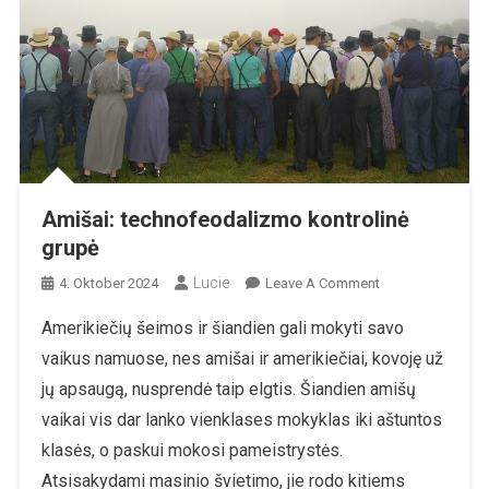
Amišai: technofeodalizmo kontrolinė
grupė
Lucie
On
4. Oktober 2024
Leave A Comment
Amišai:
Amerikiečių šeimos ir šiandien gali mokyti savo
Technofeodaliz
vaikus namuose, nes amišai ir amerikiečiai, kovoję už
Kontrolinė
Grupė
jų apsaugą, nusprendė taip elgtis. Šiandien amišų
vaikai vis dar lanko vienklases mokyklas iki aštuntos
klasės, o paskui mokosi pameistrystės.
Atsisakydami masinio švietimo, jie rodo kitiems