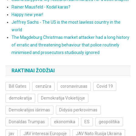
Rainer Mausfeld - Kodėl karas?
Happy new year!
Jeffrey Sachs - The US is the most lawless country in the
world
The Magdeburg Christmas market attacker had a long history
of erratic and threatening behaviour that police routinely
minimised and prosecutors studiously ignored
RAKTINIAI ŽODŽIAI
Bill Gates
cenzūra
coronavirusas
Covid 19
demokratija
Demokratija Vokietijoje
Demokratijos iširimas
Didysis perkrovimas
Donaldas Trumpas
ekonomika
ES
geopolitika
jav
JAV interesai Europoje
JAV Nato Rusija Ukraina