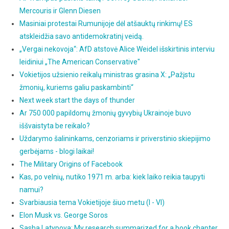
Mercouris ir Glenn Diesen
Masiniai protestai Rumunijoje dėl atšauktų rinkimų! ES
atskleidžia savo antidemokratinį veidą.
„Vergai nekovoja“: AfD atstovė Alice Weidel išskirtinis interviu
leidiniui „The American Conservative"
Vokietijos užsienio reikalų ministras grasina X: „Pažįstu
žmonių, kuriems galiu paskambinti“
Next week start the days of thunder
Ar 750 000 papildomų žmonių gyvybių Ukrainoje buvo
iššvaistyta be reikalo?
Uždarymo šalininkams, cenzoriams ir priverstinio skiepijimo
gerbėjams - blogi laikai!
The Military Origins of Facebook
Kas, po velnių, nutiko 1971 m. arba: kiek laiko reikia taupyti
namui?
Svarbiausia tema Vokietijoje šiuo metu (I - VI)
Elon Musk vs. George Soros
Sasha Latypova: My research summarized for a book chapter