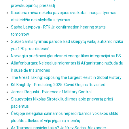
provokuojančią priežastį
Raudona mėsa nekelia pavojaus sveikatai - naujas tyrimas
atskleidžia nekokybiškus tyrimus
Sasha Latypova - RFK Jr. confirmation hearing starts
tomorrow
Sukrečiantis tyrimas parodė, kad skiepytų vaikų autizmo rizika
yra 170 proc. didesnė
Norvegija priešinasi glaudesnei energetikos integracijai su ES
Ašafenburgas: Nelegalus migrantas iš Afganistano nužudė du
ir sužeidė tris žmones
The Great Taking: Exposing the Largest Heist in Global History
Kit Knightly - Predicting 2025: Covid Origins Revisited
James Roguski - Evidence of Military Control
Slaugytojos Nikolės Sirotek liudijimas apie prievartą prieš
pacientus
Čekijoje nelegaliai šalinamos neperdirbamos vokiškos stiklo
pluošto atliekos iš vėjo jėgainių menčių
Ar Trumpas pasieks taiką? Jeffrey Sachs, Alexander