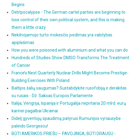
Begins
Debtpocalypse - The German cartel parties are beginning to
lose control of their own political system, and this is making
them a little crazy
Nekilnojamojo turto mokesčio įvedimas yra valstybės
apiplėšimas
How you were poisoned with aluminium and what you can do
Hundreds of Studies Show DMSO Transforms The Treatment
of Cancer
France’s Next Quarterly Nuclear Drills Might Become Prestige-
Building Exercises With Poland
Baltijos šalių saugumas? Sustabdykite rusofobiją ir derėkitės
su rusais - Dž. Saksas Europos Parlamente
Italija, Vengrija, Ispanija ir Portugalija nepritaria 20 mlrd. eurų
karinei pagalbai Ukrainai
Didelį gyventojų spaudimą patyrusi Rumunijos vyriausybė
paleido Georgescu!
BŪTI AMERIKOS PRIEŠU – PAVOJINGA, BŪTI DRAUGU -