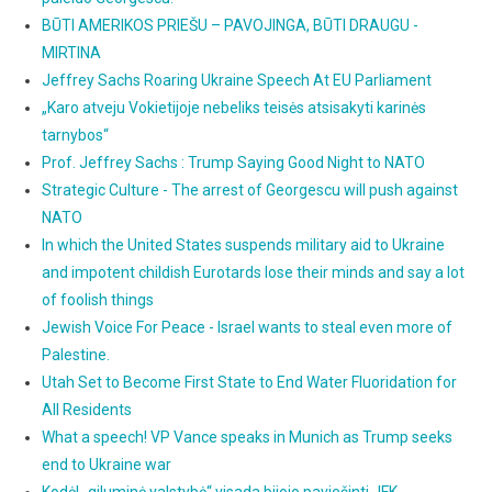
BŪTI AMERIKOS PRIEŠU – PAVOJINGA, BŪTI DRAUGU -
MIRTINA
Jeffrey Sachs Roaring Ukraine Speech At EU Parliament
„Karo atveju Vokietijoje nebeliks teisės atsisakyti karinės
tarnybos“
Prof. Jeffrey Sachs : Trump Saying Good Night to NATO
Strategic Culture - The arrest of Georgescu will push against
NATO
In which the United States suspends military aid to Ukraine
and impotent childish Eurotards lose their minds and say a lot
of foolish things
Jewish Voice For Peace - Israel wants to steal even more of
Palestine.
Utah Set to Become First State to End Water Fluoridation for
All Residents
What a speech! VP Vance speaks in Munich as Trump seeks
end to Ukraine war