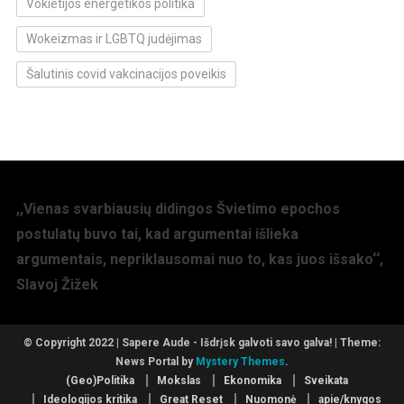
Vokietijos energetikos politika
Wokeizmas ir LGBTQ judėjimas
Šalutinis covid vakcinacijos poveikis
,,Vienas svarbiausių didingos Švietimo epochos
postulatų buvo tai, kad argumentai išlieka
argumentais, nepriklausomai nuo to, kas juos išsako‘‘,
Slavoj Žižek
© Copyright 2022 | Sapere Aude - Išdrįsk galvoti savo galva!
|
Theme:
News Portal by
Mystery Themes
.
(Geo)Politika
Mokslas
Ekonomika
Sveikata
Ideologijos kritika
Great Reset
Nuomonė
apie/knygos