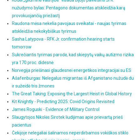
Kodėl „giluminė valstybė“ visada bijojo paviešinti JFK
nužudymo bylas: Pentagono dokumentas atskleidžia karą
provokuojančią priežastį
Raudona mėsa nekelia pavojaus sveikatai - naujas tyrimas
atskleidžia nekokybiškus tyrimus
Sasha Latypova - RFK Jr. confirmation hearing starts
tomorrow
Sukrečiantis tyrimas parodė, kad skiepytų vaikų autizmo rizika
yra 170 proc. didesnė
Norvegija priešinasi glaudesnei energetikos integracijai su ES
Ašafenburgas: Nelegalus migrantas iš Afganistano nužudė du
ir sužeidė tris žmones
The Great Taking: Exposing the Largest Heist in Global History
Kit Knightly - Predicting 2025: Covid Origins Revisited
James Roguski - Evidence of Military Control
Slaugytojos Nikolės Sirotek liudijimas apie prievartą prieš
pacientus
Čekijoje nelegaliai šalinamos neperdirbamos vokiškos stiklo