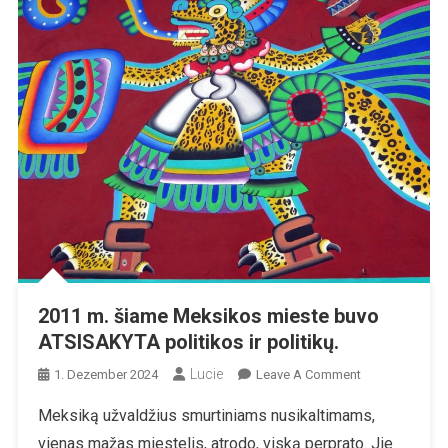
2011 m. šiame Meksikos mieste buvo
ATSISAKYTA politikos ir politikų.
Lucie
On
1. Dezember 2024
Leave A Comment
2011
Meksiką užvaldžius smurtiniams nusikaltimams,
M.
vienas mažas miestelis, atrodo, viską perprato. Jie
Šiame