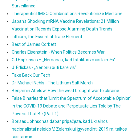
Surveillance
Therapeutic DMSO Combinations Revolutionize Medicine
Japan’s Shocking mRNA Vaccine Revelations: 21 Million
Vaccination Records Expose Alarming Death Trends
Lithium, the Essential Trace Element
Best of James Corbett
Charles Eisenstein - When Politics Becomes War
CJ Hopkinsas – „Nemanau, kad totalitarizmas laimės“
J. Erlickas - „Nenoriu būti kareivis“
Take Back Our Tech
Dr. Michael Nehls - The Lithium Salt March
Benjamin Abelow: How the west brought war to ukraine
False Binaries that 'Limit the Spectrum of Acceptable Opinion'
in the COVID-19 Debate and Perpetuate Lies Told by The
Powers That Be (Part 1)
Borisas Johnsonas dabar pripažįsta, kad Ukrainos
nacionalistai neleido V. Zelenskiui įgyvendinti 2019 m. taikos
susitarimo