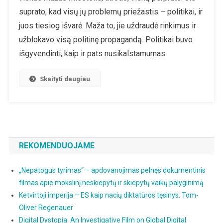
Meksikos
suprato, kad visų jų problemų priežastis – politikai, ir
Mieste
juos tiesiog išvarė. Maža to, jie uždraudė rinkimus ir
Buvo
užblokavo visą politinę propagandą. Politikai buvo
ATSISAKYTA
išgyvendinti, kaip ir pats nusikalstamumas.
Politikos
Ir
Politikų.
Skaityti daugiau
REKOMENDUOJAME
„Nepatogus tyrimas“ – apdovanojimas pelnęs dokumentinis
filmas apie mokslinį neskiepytų ir skiepytų vaikų palyginimą
Ketvirtoji imperija – ES kaip nacių diktatūros tęsinys. Tom-
Oliver Regenauer
Digital Dystopia: An Investigative Film on Global Digital