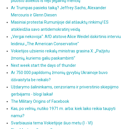
pluošto atliekos iš vėjo jėgainių menčių
Ar Trumpas pasieks taiką? Jeffrey Sachs, Alexander
Mercouris ir Glenn Diesen
Masiniai protestai Rumunijoje dėl atšauktų rinkimų! ES
atskleidžia savo antidemokratinį veidą.
„Vergai nekovoja“: AfD atstovė Alice Weidel išskirtinis interviu
leidiniui „The American Conservative"
Vokietijos užsienio reikalų ministras grasina X: „Pažįstu
žmonių, kuriems galiu paskambinti“
Next week start the days of thunder
Ar 750 000 papildomų žmonių gyvybių Ukrainoje buvo
iššvaistyta be reikalo?
Uždarymo šalininkams, cenzoriams ir priverstinio skiepijimo
gerbėjams - blogi laikai!
The Military Origins of Facebook
Kas, po velnių, nutiko 1971 m. arba: kiek laiko reikia taupyti
namui?
Svarbiausia tema Vokietijoje šiuo metu (I - VI)