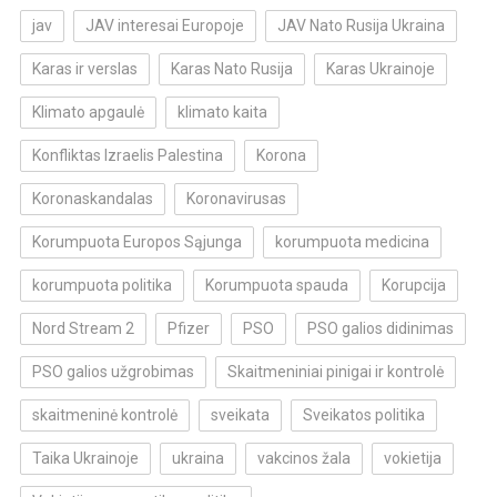
jav
JAV interesai Europoje
JAV Nato Rusija Ukraina
Karas ir verslas
Karas Nato Rusija
Karas Ukrainoje
Klimato apgaulė
klimato kaita
Konfliktas Izraelis Palestina
Korona
Koronaskandalas
Koronavirusas
Korumpuota Europos Sąjunga
korumpuota medicina
korumpuota politika
Korumpuota spauda
Korupcija
Nord Stream 2
Pfizer
PSO
PSO galios didinimas
PSO galios užgrobimas
Skaitmeniniai pinigai ir kontrolė
skaitmeninė kontrolė
sveikata
Sveikatos politika
Taika Ukrainoje
ukraina
vakcinos žala
vokietija