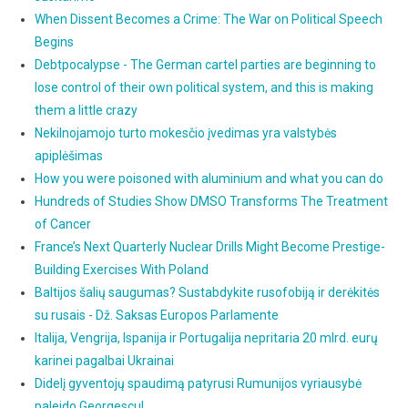
When Dissent Becomes a Crime: The War on Political Speech
Begins
Debtpocalypse - The German cartel parties are beginning to
lose control of their own political system, and this is making
them a little crazy
Nekilnojamojo turto mokesčio įvedimas yra valstybės
apiplėšimas
How you were poisoned with aluminium and what you can do
Hundreds of Studies Show DMSO Transforms The Treatment
of Cancer
France’s Next Quarterly Nuclear Drills Might Become Prestige-
Building Exercises With Poland
Baltijos šalių saugumas? Sustabdykite rusofobiją ir derėkitės
su rusais - Dž. Saksas Europos Parlamente
Italija, Vengrija, Ispanija ir Portugalija nepritaria 20 mlrd. eurų
karinei pagalbai Ukrainai
Didelį gyventojų spaudimą patyrusi Rumunijos vyriausybė
paleido Georgescu!