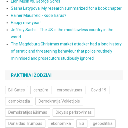
Elon Musk vs. George Soros
Sasha Latypova: My research summarized for a book chapter
Rainer Mausfeld - Kodėl karas?
Happy new year!
Jeffrey Sachs - The US is the most lawless country in the
world
The Magdeburg Christmas market attacker had a long history
of erratic and threatening behaviour that police routinely
minimised and prosecutors studiously ignored
RAKTINIAI ŽODŽIAI
Bill Gates
cenzūra
coronavirusas
Covid 19
demokratija
Demokratija Vokietijoje
Demokratijos iširimas
Didysis perkrovimas
Donaldas Trumpas
ekonomika
ES
geopolitika