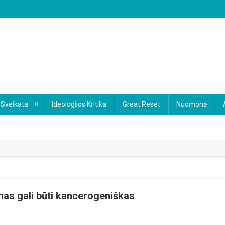
Sveikata
Ideologijos Kritika
Great Reset
Nuomonė
amas gali būti kancerogeniškas
irtinta: