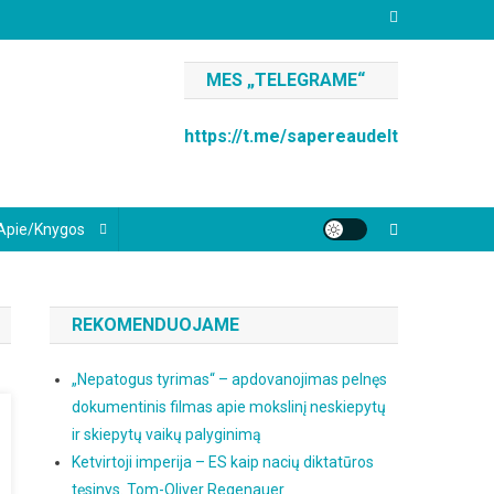
MES „TELEGRAME“
https://t.me/sapereaudelt
Apie/knygos
REKOMENDUOJAME
„Nepatogus tyrimas“ – apdovanojimas pelnęs
dokumentinis filmas apie mokslinį neskiepytų
ir skiepytų vaikų palyginimą
Ketvirtoji imperija – ES kaip nacių diktatūros
tęsinys. Tom-Oliver Regenauer