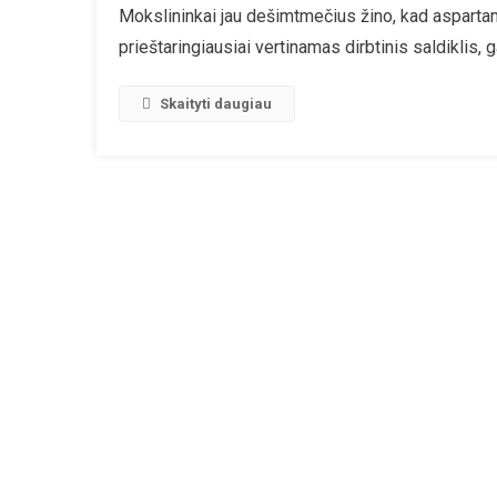
Mokslininkai jau dešimtmečius žino, kad aspartam
„Ba
prieštaringiausiai vertinamas dirbtinis saldiklis
Sald
Asp
Gali
Skaityti daugiau
Būti
Kan