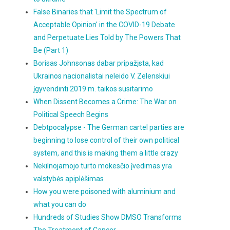
False Binaries that 'Limit the Spectrum of
Acceptable Opinion' in the COVID-19 Debate
and Perpetuate Lies Told by The Powers That
Be (Part 1)
Borisas Johnsonas dabar pripažįsta, kad
Ukrainos nacionalistai neleido V. Zelenskiui
įgyvendinti 2019 m. taikos susitarimo
When Dissent Becomes a Crime: The War on
Political Speech Begins
Debtpocalypse - The German cartel parties are
beginning to lose control of their own political
system, and this is making them a little crazy
Nekilnojamojo turto mokesčio įvedimas yra
valstybės apiplėšimas
How you were poisoned with aluminium and
what you can do
Hundreds of Studies Show DMSO Transforms