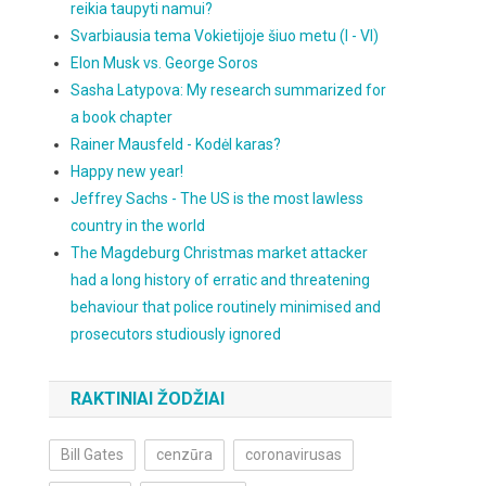
reikia taupyti namui?
Svarbiausia tema Vokietijoje šiuo metu (I - VI)
Elon Musk vs. George Soros
Sasha Latypova: My research summarized for
a book chapter
Rainer Mausfeld - Kodėl karas?
Happy new year!
Jeffrey Sachs - The US is the most lawless
country in the world
The Magdeburg Christmas market attacker
had a long history of erratic and threatening
behaviour that police routinely minimised and
prosecutors studiously ignored
RAKTINIAI ŽODŽIAI
Bill Gates
cenzūra
coronavirusas