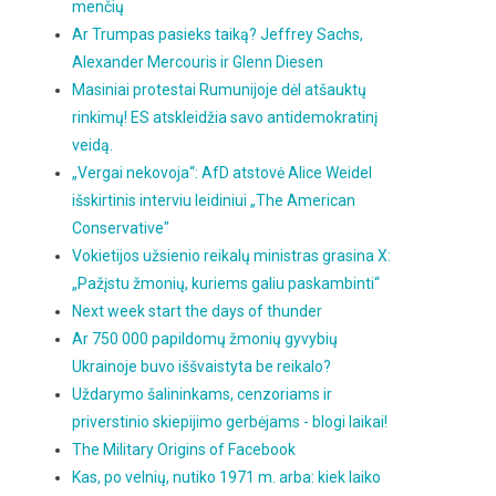
menčių
Ar Trumpas pasieks taiką? Jeffrey Sachs,
Alexander Mercouris ir Glenn Diesen
Masiniai protestai Rumunijoje dėl atšauktų
rinkimų! ES atskleidžia savo antidemokratinį
veidą.
„Vergai nekovoja“: AfD atstovė Alice Weidel
išskirtinis interviu leidiniui „The American
Conservative"
Vokietijos užsienio reikalų ministras grasina X:
„Pažįstu žmonių, kuriems galiu paskambinti“
Next week start the days of thunder
Ar 750 000 papildomų žmonių gyvybių
Ukrainoje buvo iššvaistyta be reikalo?
Uždarymo šalininkams, cenzoriams ir
priverstinio skiepijimo gerbėjams - blogi laikai!
The Military Origins of Facebook
Kas, po velnių, nutiko 1971 m. arba: kiek laiko