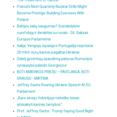
The Treatment of Cancer
France’s Next Quarterly Nuclear Drills Might
Become Prestige-Building Exercises With
Poland
Baltijos šalių saugumas? Sustabdykite
rusofobiją ir derėkitės su rusais - Dž. Saksas
Europos Parlamente
Italija, Vengrija, Ispanija ir Portugalija nepritaria
20 mlrd. eurų karinei pagalbai Ukrainai
Didelį gyventojų spaudimą patyrusi Rumunijos
vyriausybė paleido Georgescu!
BŪTI AMERIKOS PRIEŠU – PAVOJINGA, BŪTI
DRAUGU - MIRTINA
Jeffrey Sachs Roaring Ukraine Speech At EU
Parliament
„Karo atveju Vokietijoje nebeliks teisės
atsisakyti karinės tarnybos“
Prof. Jeffrey Sachs : Trump Saying Good Night