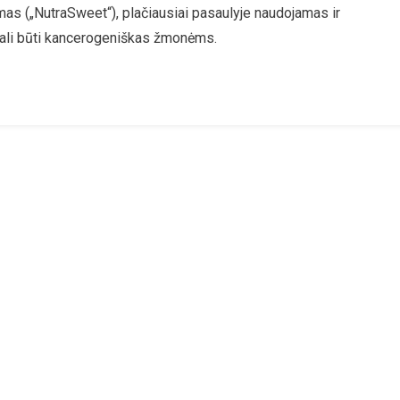
as („NutraSweet“), plačiausiai pasaulyje naudojamas ir
yer“
, gali būti kancerogeniškas žmonėms.
iklis
artamas
cerogeniškas