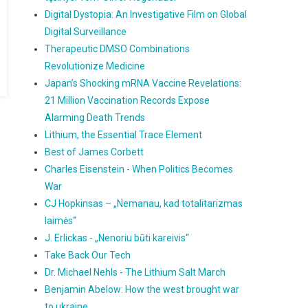
Digital Dystopia: An Investigative Film on Global
Digital Surveillance
Therapeutic DMSO Combinations
Revolutionize Medicine
Japan’s Shocking mRNA Vaccine Revelations:
21 Million Vaccination Records Expose
Alarming Death Trends
Lithium, the Essential Trace Element
Best of James Corbett
Charles Eisenstein - When Politics Becomes
War
CJ Hopkinsas – „Nemanau, kad totalitarizmas
laimės“
J. Erlickas - „Nenoriu būti kareivis“
Take Back Our Tech
Dr. Michael Nehls - The Lithium Salt March
Benjamin Abelow: How the west brought war
to ukraine