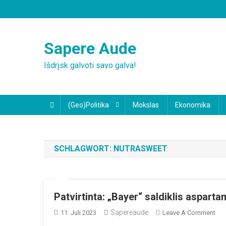
Skip
to
content
Sapere Aude
Išdrįsk galvoti savo galva!
(Geo)Politika
Mokslas
Ekonomika
SCHLAGWORT:
NUTRASWEET
Patvirtinta: „Bayer“ saldiklis aspart
Sapereaude
On
11. Juli 2023
Leave A Comment
Patv