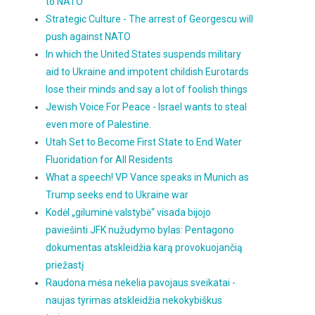
to NATO
Strategic Culture - The arrest of Georgescu will
push against NATO
In which the United States suspends military
aid to Ukraine and impotent childish Eurotards
lose their minds and say a lot of foolish things
Jewish Voice For Peace - Israel wants to steal
even more of Palestine.
Utah Set to Become First State to End Water
Fluoridation for All Residents
What a speech! VP Vance speaks in Munich as
Trump seeks end to Ukraine war
Kodėl „giluminė valstybė“ visada bijojo
paviešinti JFK nužudymo bylas: Pentagono
dokumentas atskleidžia karą provokuojančią
priežastį
Raudona mėsa nekelia pavojaus sveikatai -
naujas tyrimas atskleidžia nekokybiškus