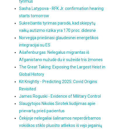
tyrimus
Sasha Latypova - RFK Jr. confirmation hearing
starts tomorrow
Sukrečiantis tyrimas parodė, kad skiepytų
vaikų autizmo rizika yra 170 proc. didesnė
Norvegija priešinasi glaudesnei energetikos
integracijai su ES
Ašafenburgas: Nelegalus migrantas iš
Afganistano nužudė du ir sužeidė tris žmones
The Great Taking: Exposing the Largest Heist in
Global History
Kit Knightly - Predicting 2025: Covid Origins
Revisited
James Roguski - Evidence of Military Control
Slaugytojos Nikolės Sirotek liudijimas apie
prievartą prieš pacientus
Čekijoje nelegaliai šalinamos neperdirbamos
vokiškos stiklo pluošto atliekos iš vėjo jėgainių