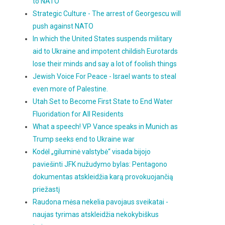
to NATO
Strategic Culture - The arrest of Georgescu will
push against NATO
In which the United States suspends military
aid to Ukraine and impotent childish Eurotards
lose their minds and say a lot of foolish things
Jewish Voice For Peace - Israel wants to steal
even more of Palestine.
Utah Set to Become First State to End Water
Fluoridation for All Residents
What a speech! VP Vance speaks in Munich as
Trump seeks end to Ukraine war
Kodėl „giluminė valstybė“ visada bijojo
paviešinti JFK nužudymo bylas: Pentagono
dokumentas atskleidžia karą provokuojančią
priežastį
Raudona mėsa nekelia pavojaus sveikatai -
naujas tyrimas atskleidžia nekokybiškus