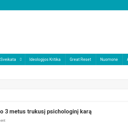
Sveikata
Ideologijos Kritika
Great Reset
Nuomonė
o 3 metus trukusį psichologinį karą
On
ent
„Sveikiname!“