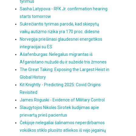
tyrimus
Sasha Latypova - RFK Jr. confirmation hearing
starts tomorrow
Sukrečiantis tyrimas parodė, kad skiepytų
vaikų autizmo rizika yra 170 proc. didesnė
Norvegija priešinasi glaudesnei energetikos
integracijai su ES
Ašafenburgas: Nelegalus migrantas iš
Afganistano nužudė du ir sužeidė tris žmones
The Great Taking: Exposing the Largest Heist in
Global History
Kit Knightly - Predicting 2025: Covid Origins
Revisited
James Roguski - Evidence of Military Control
Slaugytojos Nikolės Sirotek liudijimas apie
prievartą prieš pacientus
Čekijoje nelegaliai šalinamos neperdirbamos
vokiškos stiklo pluošto atliekos iš vėjo jėgainių