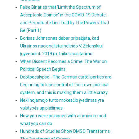
False Binaries that 'Limit the Spectrum of
Acceptable Opinion' in the COVID-19 Debate
and Perpetuate Lies Told by The Powers That
Be (Part 1)
Borisas Johnsonas dabar pripažįsta, kad
Ukrainos nacionalistai neleido V. Zelenskiui
įgyvendinti 2019 m. taikos susitarimo
When Dissent Becomes a Crime: The War on
Political Speech Begins
Debtpocalypse - The German cartel parties are
beginning to lose control of their own political
system, and this is making them a little crazy
Nekilnojamojo turto mokesčio įvedimas yra
valstybės apiplėšimas
How you were poisoned with aluminium and
what you can do
Hundreds of Studies Show DMSO Transforms