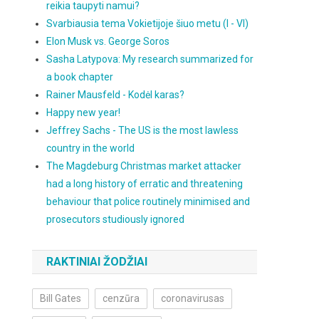
reikia taupyti namui?
Svarbiausia tema Vokietijoje šiuo metu (I - VI)
Elon Musk vs. George Soros
Sasha Latypova: My research summarized for
a book chapter
Rainer Mausfeld - Kodėl karas?
Happy new year!
Jeffrey Sachs - The US is the most lawless
country in the world
The Magdeburg Christmas market attacker
had a long history of erratic and threatening
behaviour that police routinely minimised and
prosecutors studiously ignored
RAKTINIAI ŽODŽIAI
Bill Gates
cenzūra
coronavirusas