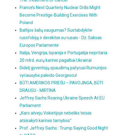
The Treatment of Cancer
France’s Next Quarterly Nuclear Drills Might
Become Prestige-Building Exercises With
Poland
Baltijos šalių saugumas? Sustabdykite
rusofobiją ir derėkitės su rusais - Dž. Saksas
Europos Parlamente
Italija, Vengrija, Ispanija ir Portugalija nepritaria
20 mlrd. eurų karinei pagalbai Ukrainai
Didelį gyventojų spaudimą patyrusi Rumunijos
vyriausybė paleido Georgescu!
BŪTI AMERIKOS PRIEŠU – PAVOJINGA, BŪTI
DRAUGU - MIRTINA
Jeffrey Sachs Roaring Ukraine Speech At EU
Parliament
„Karo atveju Vokietijoje nebeliks teisės
atsisakyti karinės tarnybos“
Prof. Jeffrey Sachs : Trump Saying Good Night