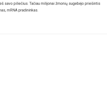
š savo piliečius. Tačiau milijonai žmonių sugebėjo priešintis
–
onas, mRNA pradininkas.
Neskiepytieji
Išgyveno
3
Metus
Trukusį
Psichologinį
Karą