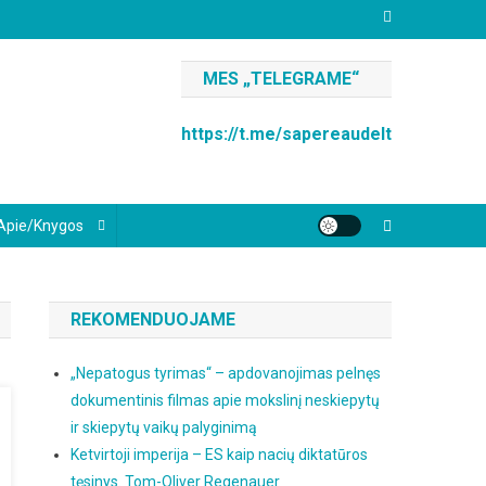
MES „TELEGRAME“
https://t.me/sapereaudelt
Apie/knygos
REKOMENDUOJAME
„Nepatogus tyrimas“ – apdovanojimas pelnęs
dokumentinis filmas apie mokslinį neskiepytų
ir skiepytų vaikų palyginimą
Ketvirtoji imperija – ES kaip nacių diktatūros
tęsinys. Tom-Oliver Regenauer