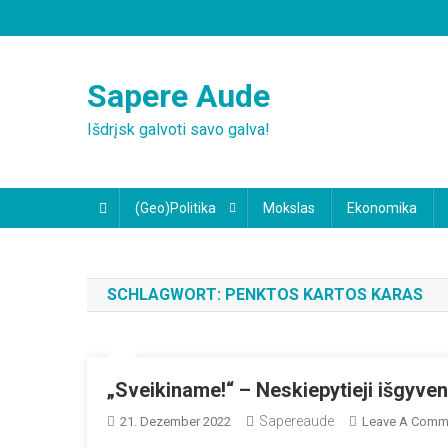
Skip
to
content
Sapere Aude
Išdrįsk galvoti savo galva!
(Geo)Politika
Mokslas
Ekonomika
SCHLAGWORT:
PENKTOS KARTOS KARAS
„Sveikiname!“ – Neskiepytieji išgyven
Sapereaude
21. Dezember 2022
Leave A Comm