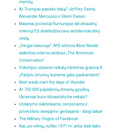
menčių
Ar Trumpas pasieks taiką? Jeffrey Sachs,
Alexander Mercouris ir Glenn Diesen
Masiniai protestai Rumunijoje dėl atšauktų
rinkimų! ES atskleidžia savo antidemokratinį
veidą.
„Vergai nekovoja“: AfD atstovė Alice Weidel
išskirtinis interviu leidiniui „The American
Conservative"
Vokietijos užsienio reikalų ministras grasina X:
„Pažįstu žmonių, kuriems galiu paskambinti“
Next week start the days of thunder
Ar 750 000 papildomų žmonių gyvybių
Ukrainoje buvo iššvaistyta be reikalo?
Uždarymo šalininkams, cenzoriams ir
priverstinio skiepijimo gerbėjams - blogi laikai!
The Military Origins of Facebook
Kas, po velnių, nutiko 1971 m. arba: kiek laiko