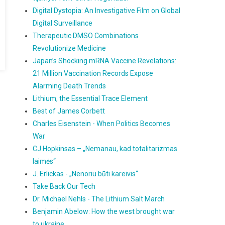
Digital Dystopia: An Investigative Film on Global
Digital Surveillance
Therapeutic DMSO Combinations
Revolutionize Medicine
Japan’s Shocking mRNA Vaccine Revelations:
21 Million Vaccination Records Expose
Alarming Death Trends
Lithium, the Essential Trace Element
Best of James Corbett
Charles Eisenstein - When Politics Becomes
War
CJ Hopkinsas – „Nemanau, kad totalitarizmas
laimės“
J. Erlickas - „Nenoriu būti kareivis“
Take Back Our Tech
Dr. Michael Nehls - The Lithium Salt March
Benjamin Abelow: How the west brought war
to ukraine