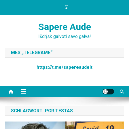
Skip
to
content
Sapere Aude
Išdrįsk galvoti savo galva!
MES „TELEGRAME“
https://t.me/sapereaudelt
SCHLAGWORT:
PGR TESTAS