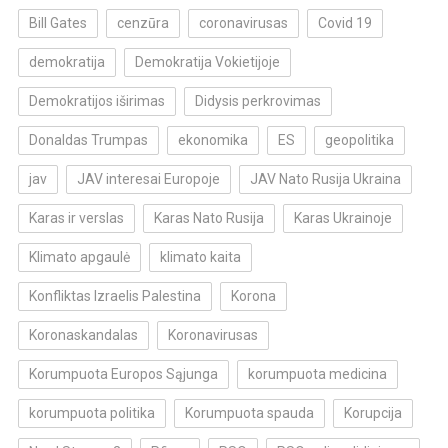
Bill Gates
cenzūra
coronavirusas
Covid 19
demokratija
Demokratija Vokietijoje
Demokratijos iširimas
Didysis perkrovimas
Donaldas Trumpas
ekonomika
ES
geopolitika
jav
JAV interesai Europoje
JAV Nato Rusija Ukraina
Karas ir verslas
Karas Nato Rusija
Karas Ukrainoje
Klimato apgaulė
klimato kaita
Konfliktas Izraelis Palestina
Korona
Koronaskandalas
Koronavirusas
Korumpuota Europos Sąjunga
korumpuota medicina
korumpuota politika
Korumpuota spauda
Korupcija