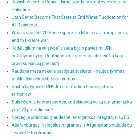
Jewish Voice For Peace - Israel wants to steal even more of
Palestine.
Utah Set to Become First State to End Water Fluoridation for
All Residents
What a speech! VP Vance speaks in Munich as Trump seeks
end to Ukraine war
Kodėl „giluminė valstybė“ visada bijojo paviešinti JFK
nužudymo bylas: Pentagono dokumentas atskleidžia karą
provokuojančią priežastį
Raudona mėsa nekelia pavojaus sveikatai - naujas tyrimas
atskleidžia nekokybiškus tyrimus
Sasha Latypova - RFK Jr. confirmation hearing starts
tomorrow
Sukrečiantis tyrimas parodė, kad skiepytų vaikų autizmo rizika
yra 170 proc. didesnė
Norvegija priešinasi glaudesnei energetikos integracijai su ES
Ašafenburgas: Nelegalus migrantas iš Afganistano nužudė du
ir sužeidė tris žmones