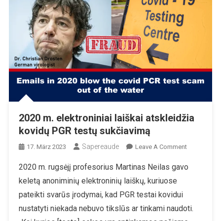
2020 m. elektroniniai laiškai atskleidžia
kovidų PGR testų sukčiavimą
Sapereaude
On
17. März 2023
Leave A Comment
2020
2020 m. rugsėjį profesorius Martinas Neilas gavo
M.
keletą anoniminių elektroninių laiškų, kuriuose
Elektroniniai
Laiškai
pateikti svarūs įrodymai, kad PGR testai kovidui
Atskleidžia
nustatyti niekada nebuvo tikslūs ar tinkami naudoti.
Kovidų