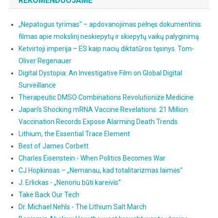
REKOMENDUOJAME
„Nepatogus tyrimas“ – apdovanojimas pelnęs dokumentinis
filmas apie mokslinį neskiepytų ir skiepytų vaikų palyginimą
Ketvirtoji imperija – ES kaip nacių diktatūros tęsinys. Tom-
Oliver Regenauer
Digital Dystopia: An Investigative Film on Global Digital
Surveillance
Therapeutic DMSO Combinations Revolutionize Medicine
Japan’s Shocking mRNA Vaccine Revelations: 21 Million
Vaccination Records Expose Alarming Death Trends
Lithium, the Essential Trace Element
Best of James Corbett
Charles Eisenstein - When Politics Becomes War
CJ Hopkinsas – „Nemanau, kad totalitarizmas laimės“
J. Erlickas - „Nenoriu būti kareivis“
Take Back Our Tech
Dr. Michael Nehls - The Lithium Salt March