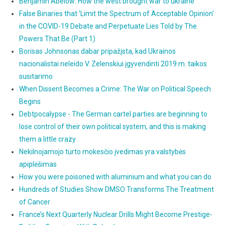
Benjamin Abelow: How the west brought war to ukraine
False Binaries that 'Limit the Spectrum of Acceptable Opinion'
in the COVID-19 Debate and Perpetuate Lies Told by The
Powers That Be (Part 1)
Borisas Johnsonas dabar pripažįsta, kad Ukrainos
nacionalistai neleido V. Zelenskiui įgyvendinti 2019 m. taikos
susitarimo
When Dissent Becomes a Crime: The War on Political Speech
Begins
Debtpocalypse - The German cartel parties are beginning to
lose control of their own political system, and this is making
them a little crazy
Nekilnojamojo turto mokesčio įvedimas yra valstybės
apiplėšimas
How you were poisoned with aluminium and what you can do
Hundreds of Studies Show DMSO Transforms The Treatment
of Cancer
France’s Next Quarterly Nuclear Drills Might Become Prestige-