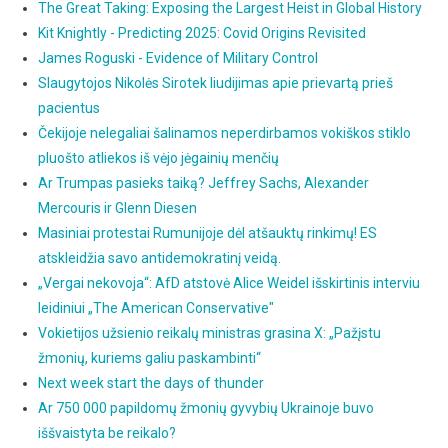
The Great Taking: Exposing the Largest Heist in Global History
Kit Knightly - Predicting 2025: Covid Origins Revisited
James Roguski - Evidence of Military Control
Slaugytojos Nikolės Sirotek liudijimas apie prievartą prieš
pacientus
Čekijoje nelegaliai šalinamos neperdirbamos vokiškos stiklo
pluošto atliekos iš vėjo jėgainių menčių
Ar Trumpas pasieks taiką? Jeffrey Sachs, Alexander
Mercouris ir Glenn Diesen
Masiniai protestai Rumunijoje dėl atšauktų rinkimų! ES
atskleidžia savo antidemokratinį veidą.
„Vergai nekovoja“: AfD atstovė Alice Weidel išskirtinis interviu
leidiniui „The American Conservative"
Vokietijos užsienio reikalų ministras grasina X: „Pažįstu
žmonių, kuriems galiu paskambinti“
Next week start the days of thunder
Ar 750 000 papildomų žmonių gyvybių Ukrainoje buvo
iššvaistyta be reikalo?