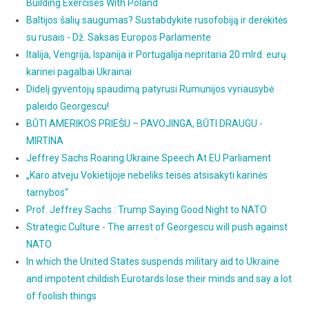
Building Exercises With Poland
Baltijos šalių saugumas? Sustabdykite rusofobiją ir derėkitės
su rusais - Dž. Saksas Europos Parlamente
Italija, Vengrija, Ispanija ir Portugalija nepritaria 20 mlrd. eurų
karinei pagalbai Ukrainai
Didelį gyventojų spaudimą patyrusi Rumunijos vyriausybė
paleido Georgescu!
BŪTI AMERIKOS PRIEŠU – PAVOJINGA, BŪTI DRAUGU -
MIRTINA
Jeffrey Sachs Roaring Ukraine Speech At EU Parliament
„Karo atveju Vokietijoje nebeliks teisės atsisakyti karinės
tarnybos“
Prof. Jeffrey Sachs : Trump Saying Good Night to NATO
Strategic Culture - The arrest of Georgescu will push against
NATO
In which the United States suspends military aid to Ukraine
and impotent childish Eurotards lose their minds and say a lot
of foolish things