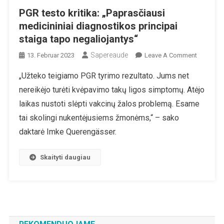
PGR testo kritika: „Paprasčiausi
medicininiai diagnostikos principai
staiga tapo negaliojantys“
Sapereaude
On
13. Februar 2023
Leave A Comment
PGR
„Užteko teigiamo PGR tyrimo rezultato. Jums net
Testo
nereikėjo turėti kvėpavimo takų ligos simptomų. Atėjo
Kritika:
„Paprasči
laikas nustoti slėpti vakcinų žalos problemą. Esame
Medicinin
tai skolingi nukentėjusiems žmonėms,“ – sako
Diagnost
daktarė Imke Querengässer.
Principai
Staiga
Skaityti daugiau
Tapo
Negalioja