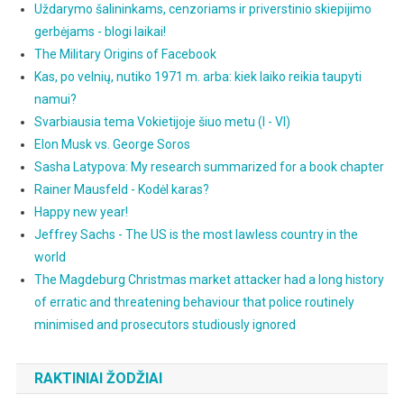
Uždarymo šalininkams, cenzoriams ir priverstinio skiepijimo
gerbėjams - blogi laikai!
The Military Origins of Facebook
Kas, po velnių, nutiko 1971 m. arba: kiek laiko reikia taupyti
namui?
Svarbiausia tema Vokietijoje šiuo metu (I - VI)
Elon Musk vs. George Soros
Sasha Latypova: My research summarized for a book chapter
Rainer Mausfeld - Kodėl karas?
Happy new year!
Jeffrey Sachs - The US is the most lawless country in the
world
The Magdeburg Christmas market attacker had a long history
of erratic and threatening behaviour that police routinely
minimised and prosecutors studiously ignored
RAKTINIAI ŽODŽIAI