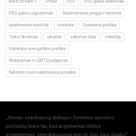
Nord Stream 2
Pfizer
PSO
PSO galios didinimas
PSO galios užgrobimas
Skaitmeniniai pinigai ir kontrolė
skaitmeninė kontrolė
sveikata
Sveikatos politika
Taika Ukrainoje
ukraina
vakcinos žala
vokietija
Vokietijos energetikos politika
Wokeizmas ir LGBTQ judėjimas
Šalutinis covid vakcinacijos poveikis
,,Vienas svarbiausių didingos Švietimo epochos
postulatų buvo tai, kad argumentai išlieka
argumentais, nepriklausomai nuo to, kas juos išsako‘‘,