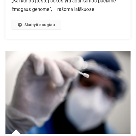
„Kai kurios [testo] sekos yra aptinkamos pačiame
PGR
žmogaus genome“, – rašoma laiškuose.
Testų
Sukčiavimą
Skaityti daugiau