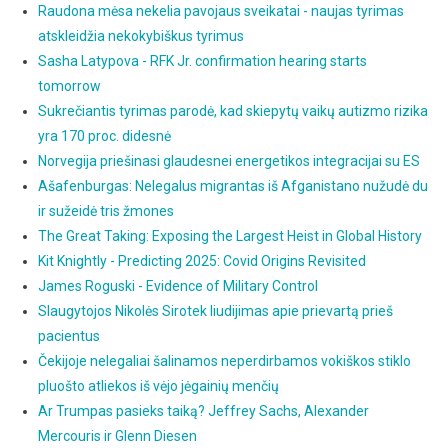
Raudona mėsa nekelia pavojaus sveikatai - naujas tyrimas
atskleidžia nekokybiškus tyrimus
Sasha Latypova - RFK Jr. confirmation hearing starts
tomorrow
Sukrečiantis tyrimas parodė, kad skiepytų vaikų autizmo rizika
yra 170 proc. didesnė
Norvegija priešinasi glaudesnei energetikos integracijai su ES
Ašafenburgas: Nelegalus migrantas iš Afganistano nužudė du
ir sužeidė tris žmones
The Great Taking: Exposing the Largest Heist in Global History
Kit Knightly - Predicting 2025: Covid Origins Revisited
James Roguski - Evidence of Military Control
Slaugytojos Nikolės Sirotek liudijimas apie prievartą prieš
pacientus
Čekijoje nelegaliai šalinamos neperdirbamos vokiškos stiklo
pluošto atliekos iš vėjo jėgainių menčių
Ar Trumpas pasieks taiką? Jeffrey Sachs, Alexander
Mercouris ir Glenn Diesen