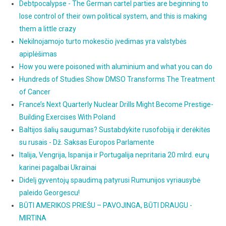
Debtpocalypse - The German cartel parties are beginning to
lose control of their own political system, and this is making
them a little crazy
Nekilnojamojo turto mokesčio įvedimas yra valstybės
apiplėšimas
How you were poisoned with aluminium and what you can do
Hundreds of Studies Show DMSO Transforms The Treatment
of Cancer
France’s Next Quarterly Nuclear Drills Might Become Prestige-
Building Exercises With Poland
Baltijos šalių saugumas? Sustabdykite rusofobiją ir derėkitės
su rusais - Dž. Saksas Europos Parlamente
Italija, Vengrija, Ispanija ir Portugalija nepritaria 20 mlrd. eurų
karinei pagalbai Ukrainai
Didelį gyventojų spaudimą patyrusi Rumunijos vyriausybė
paleido Georgescu!
BŪTI AMERIKOS PRIEŠU – PAVOJINGA, BŪTI DRAUGU -
MIRTINA