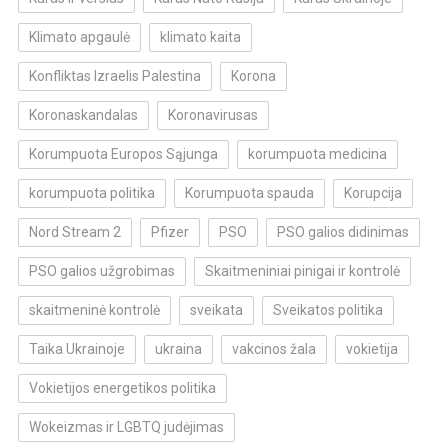
Klimato apgaulė
klimato kaita
Konfliktas Izraelis Palestina
Korona
Koronaskandalas
Koronavirusas
Korumpuota Europos Sąjunga
korumpuota medicina
korumpuota politika
Korumpuota spauda
Korupcija
Nord Stream 2
Pfizer
PSO
PSO galios didinimas
PSO galios užgrobimas
Skaitmeniniai pinigai ir kontrolė
skaitmeninė kontrolė
sveikata
Sveikatos politika
Taika Ukrainoje
ukraina
vakcinos žala
vokietija
Vokietijos energetikos politika
Wokeizmas ir LGBTQ judėjimas