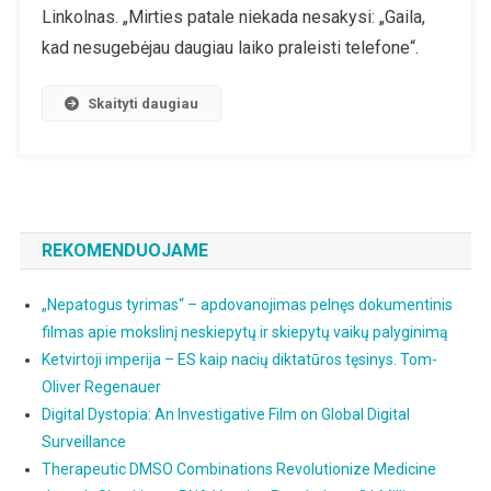
Linkolnas. „Mirties patale niekada nesakysi: „Gaila,
Kas
Nutiko
kad nesugebėjau daugiau laiko praleisti telefone“.
Skaityti daugiau
REKOMENDUOJAME
„Nepatogus tyrimas“ – apdovanojimas pelnęs dokumentinis
filmas apie mokslinį neskiepytų ir skiepytų vaikų palyginimą
Ketvirtoji imperija – ES kaip nacių diktatūros tęsinys. Tom-
Oliver Regenauer
Digital Dystopia: An Investigative Film on Global Digital
Surveillance
Therapeutic DMSO Combinations Revolutionize Medicine