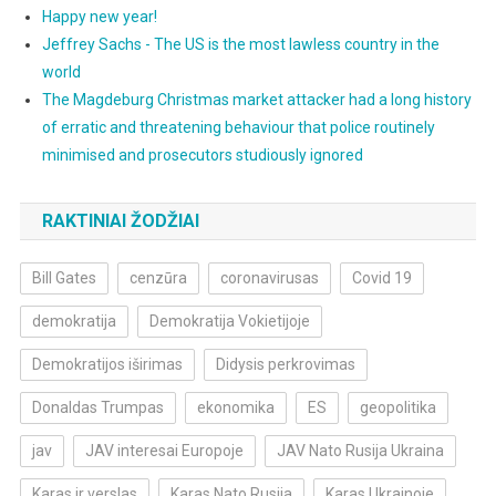
Happy new year!
Jeffrey Sachs - The US is the most lawless country in the
world
The Magdeburg Christmas market attacker had a long history
of erratic and threatening behaviour that police routinely
minimised and prosecutors studiously ignored
RAKTINIAI ŽODŽIAI
Bill Gates
cenzūra
coronavirusas
Covid 19
demokratija
Demokratija Vokietijoje
Demokratijos iširimas
Didysis perkrovimas
Donaldas Trumpas
ekonomika
ES
geopolitika
jav
JAV interesai Europoje
JAV Nato Rusija Ukraina
Karas ir verslas
Karas Nato Rusija
Karas Ukrainoje