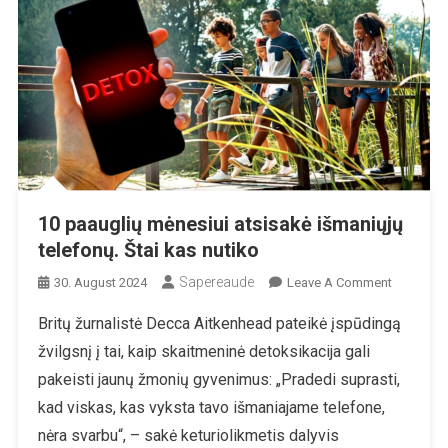
10 paauglių mėnesiui atsisakė išmaniųjų
telefonų. Štai kas nutiko
Sapereaude
On
30. August 2024
Leave A Comment
10
Britų žurnalistė Decca Aitkenhead pateikė įspūdingą
Paauglių
žvilgsnį į tai, kaip skaitmeninė detoksikacija gali
Mėnesiui
Atsisakė
pakeisti jaunų žmonių gyvenimus: „Pradedi suprasti,
Išmaniųjų
kad viskas, kas vyksta tavo išmaniajame telefone,
Telefonų.
nėra svarbu“, – sakė keturiolikmetis dalyvis
Štai