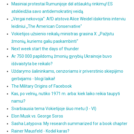
Masiniai protestai Rumunijoje dėl atšauktų rinkimų! ES
atskleidžia savo antidemokratinį veidą.
„Vergai nekovoja“: AfD atstovė Alice Weidel išskirtinis interviu
leidiniui „The American Conservative"
Vokietijos užsienio reikalų ministras grasina X: „Pažįstu
žmonių, kuriems galiu paskambinti“
Next week start the days of thunder
Ar 750 000 papildomų žmonių gyvybių Ukrainoje buvo
iššvaistyta be reikalo?
Uždarymo šalininkams, cenzoriams ir priverstinio skiepijimo
gerbėjams - blogi laikai!
The Military Origins of Facebook
Kas, po velnių, nutiko 1971 m. arba: kiek laiko reikia taupyti
namui?
Svarbiausia tema Vokietijoje šiuo metu (I - VI)
Elon Musk vs. George Soros
Sasha Latypova: My research summarized for a book chapter
Rainer Mausfeld - Kodėl karas?