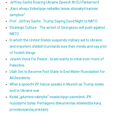
Jeffrey Sachs Roaring Ukraine Speech At EU Parliament
„Karo atveju Vokietijoje nebeliks teisės atsisakyti karinės
tarnybos“
Prof. Jeffrey Sachs : Trump Saying Good Night to NATO
Strategic Culture - The arrest of Georgescu will push against
NATO
In which the United States suspends military aid to Ukraine
and impotent childish Eurotards lose their minds and say a lot
of foolish things
Jewish Voice For Peace - Israel wants to steal even more of
Palestine.
Utah Set to Become First State to End Water Fluoridation for
All Residents
What a speech! VP Vance speaks in Munich as Trump seeks
end to Ukraine war
Kodėl „giluminė valstybė“ visada bijojo paviešinti JFK
nužudymo bylas: Pentagono dokumentas atskleidžia karą
provokuojančią priežastį