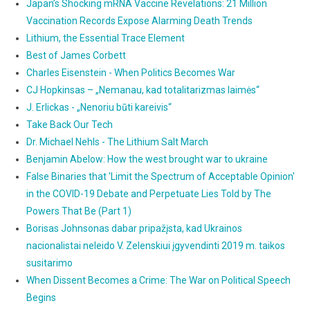
Japan’s Shocking mRNA Vaccine Revelations: 21 Million
Vaccination Records Expose Alarming Death Trends
Lithium, the Essential Trace Element
Best of James Corbett
Charles Eisenstein - When Politics Becomes War
CJ Hopkinsas – „Nemanau, kad totalitarizmas laimės“
J. Erlickas - „Nenoriu būti kareivis“
Take Back Our Tech
Dr. Michael Nehls - The Lithium Salt March
Benjamin Abelow: How the west brought war to ukraine
False Binaries that 'Limit the Spectrum of Acceptable Opinion'
in the COVID-19 Debate and Perpetuate Lies Told by The
Powers That Be (Part 1)
Borisas Johnsonas dabar pripažįsta, kad Ukrainos
nacionalistai neleido V. Zelenskiui įgyvendinti 2019 m. taikos
susitarimo
When Dissent Becomes a Crime: The War on Political Speech
Begins