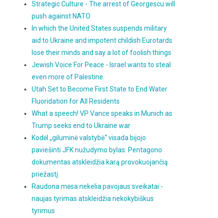
Strategic Culture - The arrest of Georgescu will
push against NATO
In which the United States suspends military
aid to Ukraine and impotent childish Eurotards
lose their minds and say a lot of foolish things
Jewish Voice For Peace - Israel wants to steal
even more of Palestine.
Utah Set to Become First State to End Water
Fluoridation for All Residents
What a speech! VP Vance speaks in Munich as
Trump seeks end to Ukraine war
Kodėl „giluminė valstybė“ visada bijojo
paviešinti JFK nužudymo bylas: Pentagono
dokumentas atskleidžia karą provokuojančią
priežastį
Raudona mėsa nekelia pavojaus sveikatai -
naujas tyrimas atskleidžia nekokybiškus
tyrimus