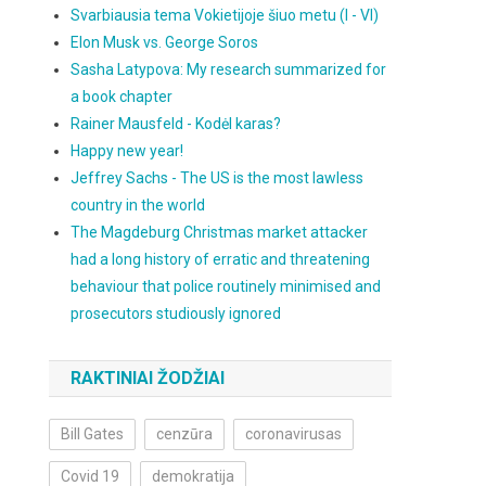
Svarbiausia tema Vokietijoje šiuo metu (I - VI)
Elon Musk vs. George Soros
Sasha Latypova: My research summarized for
a book chapter
Rainer Mausfeld - Kodėl karas?
Happy new year!
Jeffrey Sachs - The US is the most lawless
country in the world
The Magdeburg Christmas market attacker
had a long history of erratic and threatening
behaviour that police routinely minimised and
prosecutors studiously ignored
RAKTINIAI ŽODŽIAI
Bill Gates
cenzūra
coronavirusas
Covid 19
demokratija