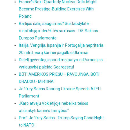
France’s Next Quarterly Nuclear Drills Might
Become Prestige-Building Exercises With
Poland
Baltijos šalių saugumas? Sustabdykite
rusofobiją ir derėkitės su rusais - Dž. Saksas
Europos Parlamente
Italija, Vengrija, Ispanija ir Portugalija nepritaria
20 mlrd. eurų karinei pagalbai Ukrainai
Didelį gyventojų spaudimą patyrusi Rumunijos
vyriausybė paleido Georgescu!
BŪTI AMERIKOS PRIEŠU – PAVOJINGA, BŪTI
DRAUGU - MIRTINA
Jeffrey Sachs Roaring Ukraine Speech At EU
Parliament
„Karo atveju Vokietijoje nebeliks teisės
atsisakyti karinės tarnybos“
Prof. Jeffrey Sachs : Trump Saying Good Night
to NATO