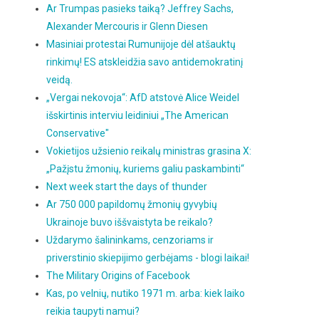
Ar Trumpas pasieks taiką? Jeffrey Sachs,
Alexander Mercouris ir Glenn Diesen
Masiniai protestai Rumunijoje dėl atšauktų
rinkimų! ES atskleidžia savo antidemokratinį
veidą.
„Vergai nekovoja“: AfD atstovė Alice Weidel
išskirtinis interviu leidiniui „The American
Conservative"
Vokietijos užsienio reikalų ministras grasina X:
„Pažįstu žmonių, kuriems galiu paskambinti“
Next week start the days of thunder
Ar 750 000 papildomų žmonių gyvybių
Ukrainoje buvo iššvaistyta be reikalo?
Uždarymo šalininkams, cenzoriams ir
priverstinio skiepijimo gerbėjams - blogi laikai!
The Military Origins of Facebook
Kas, po velnių, nutiko 1971 m. arba: kiek laiko
reikia taupyti namui?