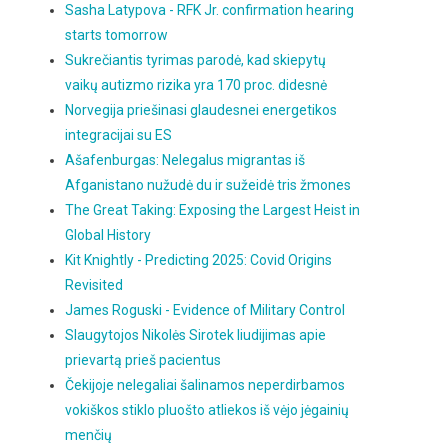
Sasha Latypova - RFK Jr. confirmation hearing
starts tomorrow
Sukrečiantis tyrimas parodė, kad skiepytų
vaikų autizmo rizika yra 170 proc. didesnė
Norvegija priešinasi glaudesnei energetikos
integracijai su ES
Ašafenburgas: Nelegalus migrantas iš
Afganistano nužudė du ir sužeidė tris žmones
The Great Taking: Exposing the Largest Heist in
Global History
Kit Knightly - Predicting 2025: Covid Origins
Revisited
James Roguski - Evidence of Military Control
Slaugytojos Nikolės Sirotek liudijimas apie
prievartą prieš pacientus
Čekijoje nelegaliai šalinamos neperdirbamos
vokiškos stiklo pluošto atliekos iš vėjo jėgainių
menčių