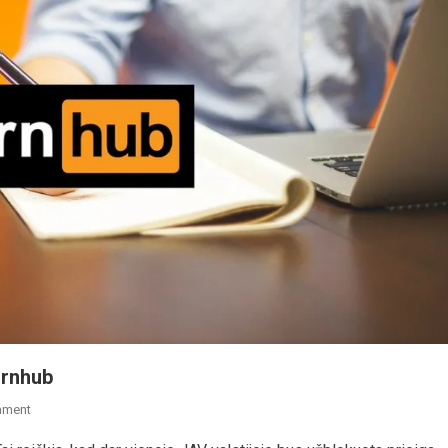
ornhub
On
mment
JAV: