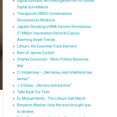
Digital Dystopia: An Investigative Film on Global
Digital Surveillance
Therapeutic DMSO Combinations
Revolutionize Medicine
Japan’s Shocking mRNA Vaccine Revelations:
21 Million Vaccination Records Expose
Alarming Death Trends
Lithium, the Essential Trace Element
Best of James Corbett
Charles Eisenstein - When Politics Becomes
War
CJ Hopkinsas – „Nemanau, kad totalitarizmas
laimės“
J. Erlickas - „Nenoriu būti kareivis“
Take Back Our Tech
Dr. Michael Nehls - The Lithium Salt March
Benjamin Abelow: How the west brought war
to ukraine