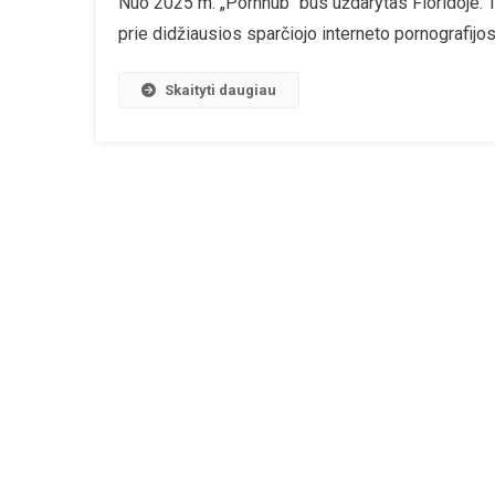
Nuo 2025 m. „Pornhub“ bus uždarytas Floridoje. Ta
prie didžiausios sparčiojo interneto pornografijo
Skaityti daugiau