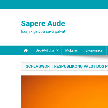
Skip
to
content
Sapere Aude
Išdrįsk galvoti savo galva!
(Geo)Politika
Mokslas
Ekonomika
SCHLAGWORT:
RESPUBLIKONŲ VALSTIJOS P