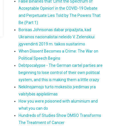
False Binaries that 'Limit the Spectrum of
Acceptable Opinion' in the COVID-19 Debate
and Perpetuate Lies Told by The Powers That
Be (Part 1)
Borisas Johnsonas dabar pripažįsta, kad
Ukrainos nacionalistai neleido V. Zelenskiui
įgyvendinti 2019 m. taikos susitarimo
When Dissent Becomes a Crime: The War on
Political Speech Begins
Debtpocalypse - The German cartel parties are
beginning to lose control of their own political
system, and this is making them a little crazy
Nekilnojamojo turto mokesčio įvedimas yra
valstybės apiplėšimas
How you were poisoned with aluminium and
what you can do
Hundreds of Studies Show DMSO Transforms
The Treatment of Cancer