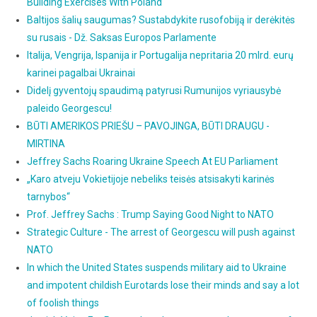
Building Exercises With Poland
Baltijos šalių saugumas? Sustabdykite rusofobiją ir derėkitės
su rusais - Dž. Saksas Europos Parlamente
Italija, Vengrija, Ispanija ir Portugalija nepritaria 20 mlrd. eurų
karinei pagalbai Ukrainai
Didelį gyventojų spaudimą patyrusi Rumunijos vyriausybė
paleido Georgescu!
BŪTI AMERIKOS PRIEŠU – PAVOJINGA, BŪTI DRAUGU -
MIRTINA
Jeffrey Sachs Roaring Ukraine Speech At EU Parliament
„Karo atveju Vokietijoje nebeliks teisės atsisakyti karinės
tarnybos“
Prof. Jeffrey Sachs : Trump Saying Good Night to NATO
Strategic Culture - The arrest of Georgescu will push against
NATO
In which the United States suspends military aid to Ukraine
and impotent childish Eurotards lose their minds and say a lot
of foolish things