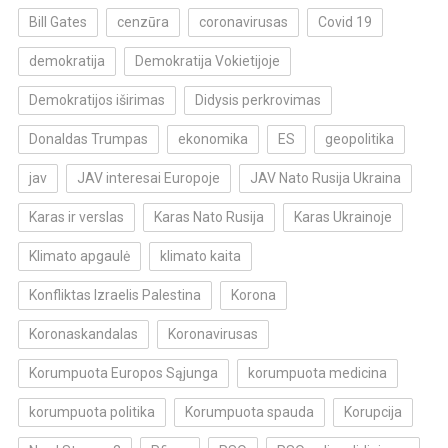
Bill Gates
cenzūra
coronavirusas
Covid 19
demokratija
Demokratija Vokietijoje
Demokratijos iširimas
Didysis perkrovimas
Donaldas Trumpas
ekonomika
ES
geopolitika
jav
JAV interesai Europoje
JAV Nato Rusija Ukraina
Karas ir verslas
Karas Nato Rusija
Karas Ukrainoje
Klimato apgaulė
klimato kaita
Konfliktas Izraelis Palestina
Korona
Koronaskandalas
Koronavirusas
Korumpuota Europos Sąjunga
korumpuota medicina
korumpuota politika
Korumpuota spauda
Korupcija