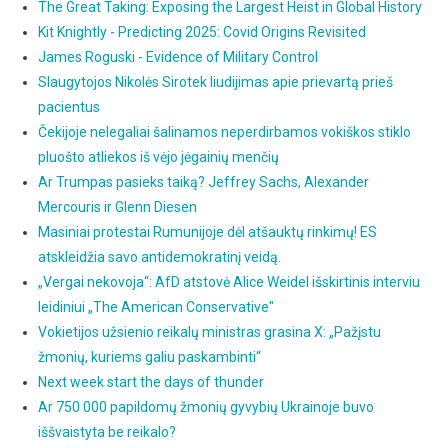
The Great Taking: Exposing the Largest Heist in Global History
Kit Knightly - Predicting 2025: Covid Origins Revisited
James Roguski - Evidence of Military Control
Slaugytojos Nikolės Sirotek liudijimas apie prievartą prieš
pacientus
Čekijoje nelegaliai šalinamos neperdirbamos vokiškos stiklo
pluošto atliekos iš vėjo jėgainių menčių
Ar Trumpas pasieks taiką? Jeffrey Sachs, Alexander
Mercouris ir Glenn Diesen
Masiniai protestai Rumunijoje dėl atšauktų rinkimų! ES
atskleidžia savo antidemokratinį veidą.
„Vergai nekovoja“: AfD atstovė Alice Weidel išskirtinis interviu
leidiniui „The American Conservative"
Vokietijos užsienio reikalų ministras grasina X: „Pažįstu
žmonių, kuriems galiu paskambinti“
Next week start the days of thunder
Ar 750 000 papildomų žmonių gyvybių Ukrainoje buvo
iššvaistyta be reikalo?