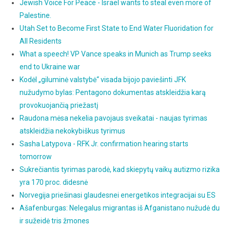
Jewish Voice For Peace - Israel wants to steal even more of
Palestine.
Utah Set to Become First State to End Water Fluoridation for
All Residents
What a speech! VP Vance speaks in Munich as Trump seeks
end to Ukraine war
Kodėl „giluminė valstybė“ visada bijojo paviešinti JFK
nužudymo bylas: Pentagono dokumentas atskleidžia karą
provokuojančią priežastį
Raudona mėsa nekelia pavojaus sveikatai - naujas tyrimas
atskleidžia nekokybiškus tyrimus
Sasha Latypova - RFK Jr. confirmation hearing starts
tomorrow
Sukrečiantis tyrimas parodė, kad skiepytų vaikų autizmo rizika
yra 170 proc. didesnė
Norvegija priešinasi glaudesnei energetikos integracijai su ES
Ašafenburgas: Nelegalus migrantas iš Afganistano nužudė du
ir sužeidė tris žmones