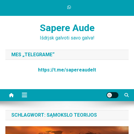
Skip
to
content
Sapere Aude
Išdrįsk galvoti savo galva!
MES „TELEGRAME“
https://t.me/sapereaudelt
SCHLAGWORT:
SĄMOKSLO TEORIJOS