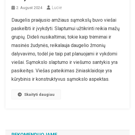
Lucie
2. August 2024
Daugelis praėjusio amžiaus sąmokslų buvo viešai
paskelbti ir įvykdyti. Slaptumui užtikrinti reikia mažų
grupių. Dideli nusikaltimai, tokie kaip trėmimai ir
masinės žudynės, reikalauja daugelio žmonių
dalyvavimo, todėl jie taip pat planuojami ir vykdomi
viešai. Sąmokslo slaptumo ir viešumo santykis yra
pasikeitęs. Viešas pateikimas žiniasklaidoje yra
kūrybinis ir konstruktyvus sąmokslo aspektas.
Skaityti daugiau
REKOMENDUOJAME