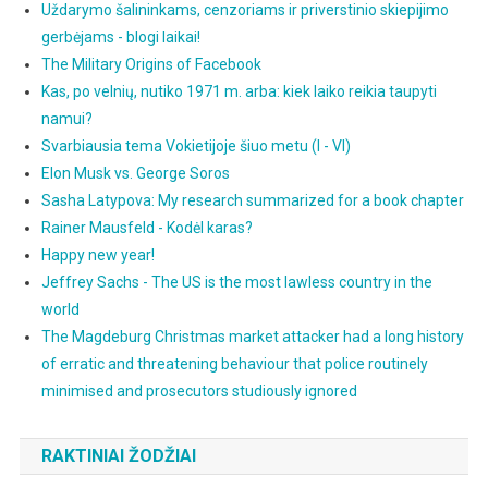
Uždarymo šalininkams, cenzoriams ir priverstinio skiepijimo
gerbėjams - blogi laikai!
The Military Origins of Facebook
Kas, po velnių, nutiko 1971 m. arba: kiek laiko reikia taupyti
namui?
Svarbiausia tema Vokietijoje šiuo metu (I - VI)
Elon Musk vs. George Soros
Sasha Latypova: My research summarized for a book chapter
Rainer Mausfeld - Kodėl karas?
Happy new year!
Jeffrey Sachs - The US is the most lawless country in the
world
The Magdeburg Christmas market attacker had a long history
of erratic and threatening behaviour that police routinely
minimised and prosecutors studiously ignored
RAKTINIAI ŽODŽIAI