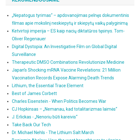
„Nepatogus tyrimas“ – apdovanojimas pelnęs dokumentinis
filmas apie mokslinį neskiepytų ir skiepytų vaikų palyginimą
Ketvirtoji imperija – ES kaip nacių diktatūros tęsinys. Tom-
Oliver Regenauer
Digital Dystopia: An Investigative Film on Global Digital
Surveillance
Therapeutic DMSO Combinations Revolutionize Medicine
Japan’s Shocking mRNA Vaccine Revelations: 21 Million
Vaccination Records Expose Alarming Death Trends
Lithium, the Essential Trace Element
Best of James Corbett
Charles Eisenstein - When Politics Becomes War
CJ Hopkinsas – „Nemanau, kad totalitarizmas laimės“
J. Erlickas - „Nenoriu būti kareivis“
Take Back Our Tech
Dr. Michael Nehls - The Lithium Salt March