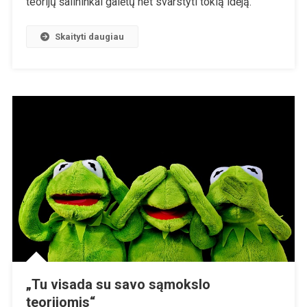
teorijų šalininkai galėtų net svarstyti tokią idėją.
Koronos
„pandemija“
Skaityti daugiau
–
Viskas
Tik
Sutapimai?
„Tu visada su savo sąmokslo
teorijomis“