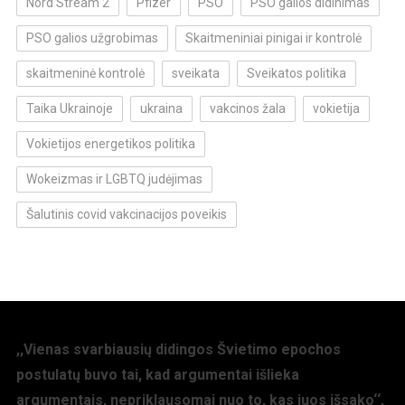
Nord Stream 2
Pfizer
PSO
PSO galios didinimas
PSO galios užgrobimas
Skaitmeniniai pinigai ir kontrolė
skaitmeninė kontrolė
sveikata
Sveikatos politika
Taika Ukrainoje
ukraina
vakcinos žala
vokietija
Vokietijos energetikos politika
Wokeizmas ir LGBTQ judėjimas
Šalutinis covid vakcinacijos poveikis
,,Vienas svarbiausių didingos Švietimo epochos
postulatų buvo tai, kad argumentai išlieka
argumentais, nepriklausomai nuo to, kas juos išsako‘‘,