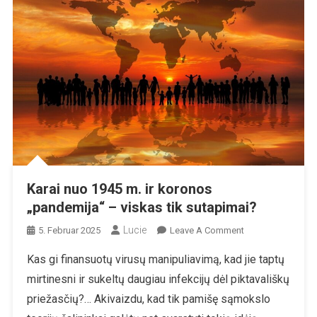
Karai nuo 1945 m. ir koronos
„pandemija“ – viskas tik sutapimai?
Lucie
On
5. Februar 2025
Leave A Comment
Karai
Kas gi finansuotų virusų manipuliavimą, kad jie taptų
Nuo
mirtinesni ir sukeltų daugiau infekcijų dėl piktavališkų
1945
M.
priežasčių?… Akivaizdu, kad tik pamišę sąmokslo
Ir