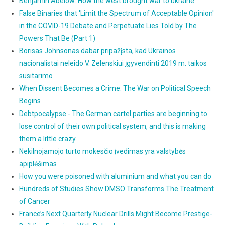
Benjamin Abelow: How the west brought war to ukraine
False Binaries that 'Limit the Spectrum of Acceptable Opinion'
in the COVID-19 Debate and Perpetuate Lies Told by The
Powers That Be (Part 1)
Borisas Johnsonas dabar pripažįsta, kad Ukrainos
nacionalistai neleido V. Zelenskiui įgyvendinti 2019 m. taikos
susitarimo
When Dissent Becomes a Crime: The War on Political Speech
Begins
Debtpocalypse - The German cartel parties are beginning to
lose control of their own political system, and this is making
them a little crazy
Nekilnojamojo turto mokesčio įvedimas yra valstybės
apiplėšimas
How you were poisoned with aluminium and what you can do
Hundreds of Studies Show DMSO Transforms The Treatment
of Cancer
France’s Next Quarterly Nuclear Drills Might Become Prestige-