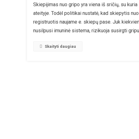
Skiepijimas nuo gripo yra viena iš sričių, su kuri
P
ateityje. Todėl politikai nustatė, kad skiepytis n
S
registruotis naujame e. skiepų pase. Juk kiekvien
nusilpusi imuninė sistema, rizikuoja susirgti gripu
Skaityti daugiau