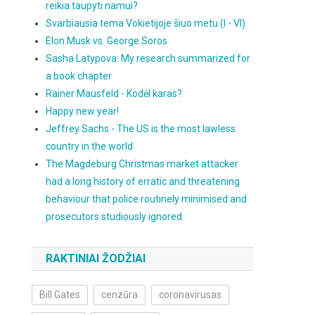
reikia taupyti namui?
Svarbiausia tema Vokietijoje šiuo metu (I - VI)
Elon Musk vs. George Soros
Sasha Latypova: My research summarized for
a book chapter
Rainer Mausfeld - Kodėl karas?
Happy new year!
Jeffrey Sachs - The US is the most lawless
country in the world
The Magdeburg Christmas market attacker
had a long history of erratic and threatening
behaviour that police routinely minimised and
prosecutors studiously ignored
RAKTINIAI ŽODŽIAI
Bill Gates
cenzūra
coronavirusas