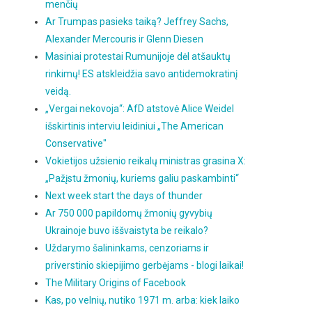
menčių
Ar Trumpas pasieks taiką? Jeffrey Sachs,
Alexander Mercouris ir Glenn Diesen
Masiniai protestai Rumunijoje dėl atšauktų
rinkimų! ES atskleidžia savo antidemokratinį
veidą.
„Vergai nekovoja“: AfD atstovė Alice Weidel
išskirtinis interviu leidiniui „The American
Conservative"
Vokietijos užsienio reikalų ministras grasina X:
„Pažįstu žmonių, kuriems galiu paskambinti“
Next week start the days of thunder
Ar 750 000 papildomų žmonių gyvybių
Ukrainoje buvo iššvaistyta be reikalo?
Uždarymo šalininkams, cenzoriams ir
priverstinio skiepijimo gerbėjams - blogi laikai!
The Military Origins of Facebook
Kas, po velnių, nutiko 1971 m. arba: kiek laiko