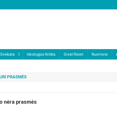
Sveikata
Ideologijos Kritika
Great Reset
Nuomonė
TURI PRASMĖS
ipo nėra prasmės
Zu
9