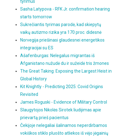
tyrimus
Sasha Latypova - RFK Jr. confirmation hearing
starts tomorrow
Sukrečiantis tyrimas parodė, kad skiepytų
vaikų autizmo rizika yra 170 proc. didesnė
Norvegija priešinasi glaudesnei energetikos
integracijai su ES
Ašafenburgas: Nelegalus migrantas iš
Afganistano nužudė du ir sužeidė tris žmones
The Great Taking: Exposing the Largest Heist in
Global History
Kit Knightly - Predicting 2025: Covid Origins
Revisited
James Roguski - Evidence of Military Control
Slaugytojos Nikolės Sirotek liudijimas apie
prievartą prieš pacientus
Čekijoje nelegaliai šalinamos neperdirbamos
vokiškos stiklo pluošto atliekos iš vėjo jėgainių