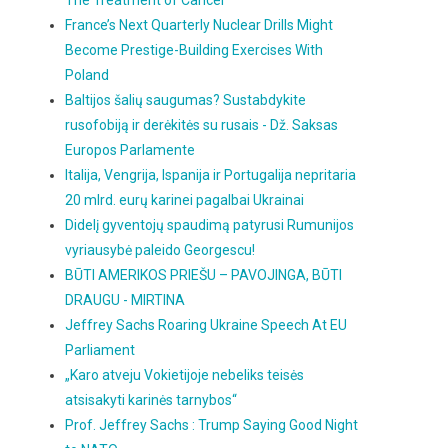
The Treatment of Cancer
France’s Next Quarterly Nuclear Drills Might
Become Prestige-Building Exercises With
Poland
Baltijos šalių saugumas? Sustabdykite
rusofobiją ir derėkitės su rusais - Dž. Saksas
Europos Parlamente
Italija, Vengrija, Ispanija ir Portugalija nepritaria
20 mlrd. eurų karinei pagalbai Ukrainai
Didelį gyventojų spaudimą patyrusi Rumunijos
vyriausybė paleido Georgescu!
BŪTI AMERIKOS PRIEŠU – PAVOJINGA, BŪTI
DRAUGU - MIRTINA
Jeffrey Sachs Roaring Ukraine Speech At EU
Parliament
„Karo atveju Vokietijoje nebeliks teisės
atsisakyti karinės tarnybos“
Prof. Jeffrey Sachs : Trump Saying Good Night