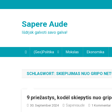
Skip
to
content
Sapere Aude
Išdrįsk galvoti savo galva!
(Geo)Politika
Mokslas
Ekonomika
SCHLAGWORT:
SKIEPIJIMAS NUO GRIPO NE
9 priežastys, kodėl skiepytis nuo gr
Sapereaude
30. September 2024
1 Kommentar