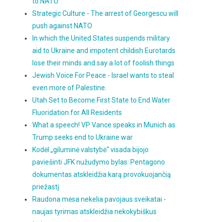
to NATO
Strategic Culture - The arrest of Georgescu will
push against NATO
In which the United States suspends military
aid to Ukraine and impotent childish Eurotards
lose their minds and say a lot of foolish things
Jewish Voice For Peace - Israel wants to steal
even more of Palestine.
Utah Set to Become First State to End Water
Fluoridation for All Residents
What a speech! VP Vance speaks in Munich as
Trump seeks end to Ukraine war
Kodėl „giluminė valstybė“ visada bijojo
paviešinti JFK nužudymo bylas: Pentagono
dokumentas atskleidžia karą provokuojančią
priežastį
Raudona mėsa nekelia pavojaus sveikatai -
naujas tyrimas atskleidžia nekokybiškus