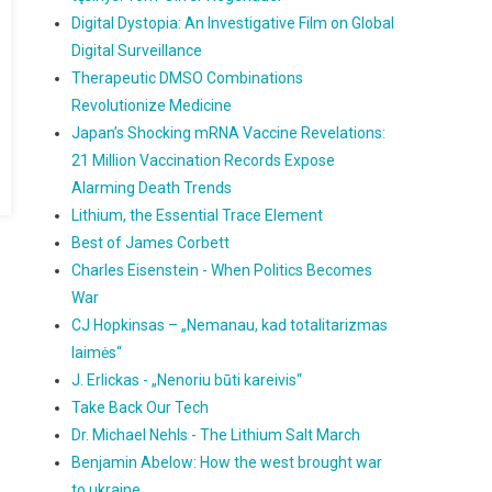
Digital Dystopia: An Investigative Film on Global
Digital Surveillance
Therapeutic DMSO Combinations
Revolutionize Medicine
Japan’s Shocking mRNA Vaccine Revelations:
21 Million Vaccination Records Expose
Alarming Death Trends
Lithium, the Essential Trace Element
Best of James Corbett
Charles Eisenstein - When Politics Becomes
War
CJ Hopkinsas – „Nemanau, kad totalitarizmas
laimės“
J. Erlickas - „Nenoriu būti kareivis“
Take Back Our Tech
Dr. Michael Nehls - The Lithium Salt March
Benjamin Abelow: How the west brought war
to ukraine