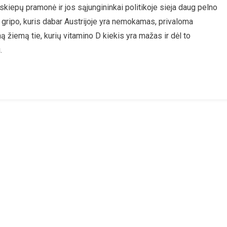
a skiepų pramonė ir jos sąjungininkai politikoje sieja daug pelno
riežastys,
uo gripo, kuris dabar Austrijoje yra nemokamas, privaloma
Kodėl
kiepytis
ą žiemą tie, kurių vitamino D kiekis yra mažas ir dėl to
Nuo
.
Gripo
Nėra
Prasmės