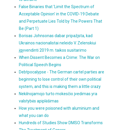
False Binaries that 'Limit the Spectrum of
Acceptable Opinion' in the COVID-19 Debate
and Perpetuate Lies Told by The Powers That
Be (Part 1)
Borisas Johnsonas dabar pripažįsta, kad
Ukrainos nacionalistai neleido V. Zelenskiui
įgyvendinti 2019 m. taikos susitarimo
When Dissent Becomes a Crime: The War on
Political Speech Begins
Debtpocalypse - The German cartel parties are
beginning to lose control of their own political
system, and this is making them a little crazy
Nekilnojamojo turto mokesčio įvedimas yra
valstybės apiplėšimas
How you were poisoned with aluminium and
what you can do
Hundreds of Studies Show DMSO Transforms