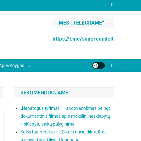
MES „TELEGRAME“
https://t.me/sapereaudelt
Apie/knygos
REKOMENDUOJAME
„Nepatogus tyrimas“ – apdovanojimas pelnęs
dokumentinis filmas apie mokslinį neskiepytų
ir skiepytų vaikų palyginimą
Ketvirtoji imperija – ES kaip nacių diktatūros
tęsinys. Tom-Oliver Regenauer