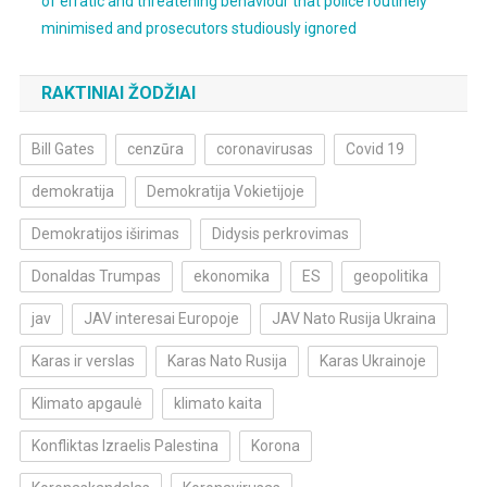
of erratic and threatening behaviour that police routinely
minimised and prosecutors studiously ignored
RAKTINIAI ŽODŽIAI
Bill Gates
cenzūra
coronavirusas
Covid 19
demokratija
Demokratija Vokietijoje
Demokratijos iširimas
Didysis perkrovimas
Donaldas Trumpas
ekonomika
ES
geopolitika
jav
JAV interesai Europoje
JAV Nato Rusija Ukraina
Karas ir verslas
Karas Nato Rusija
Karas Ukrainoje
Klimato apgaulė
klimato kaita
Konfliktas Izraelis Palestina
Korona