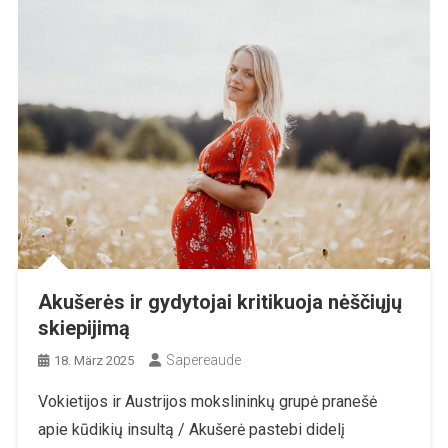
Akušerės ir gydytojai kritikuoja nėščiųjų
skiepijimą
Sapereaude
18. März 2025
Vokietijos ir Austrijos mokslininkų grupė pranešė
apie kūdikių insultą / Akušerė pastebi didelį