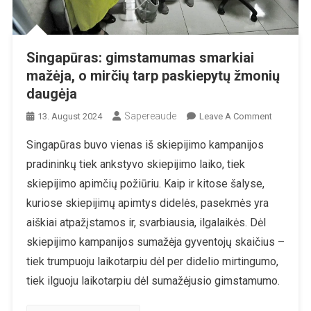
Singapūras: gimstamumas smarkiai
mažėja, o mirčių tarp paskiepytų žmonių
daugėja
Sapereaude
On
13. August 2024
Leave A Comment
Singapūra
Singapūras buvo vienas iš skiepijimo kampanijos
Gimstam
pradininkų tiek ankstyvo skiepijimo laiko, tiek
Smarkiai
Mažėja,
skiepijimo apimčių požiūriu. Kaip ir kitose šalyse,
O
kuriose skiepijimų apimtys didelės, pasekmės yra
Mirčių
aiškiai atpažįstamos ir, svarbiausia, ilgalaikės. Dėl
Tarp
skiepijimo kampanijos sumažėja gyventojų skaičius –
Paskiepyt
Žmonių
tiek trumpuoju laikotarpiu dėl per didelio mirtingumo,
Daugėja
tiek ilguoju laikotarpiu dėl sumažėjusio gimstamumo.