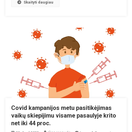
Skaityti daugiau
Covid kampanijos metu pasitikėjimas
vaikų skiepijimu visame pasaulyje krito
net iki 44 proc.