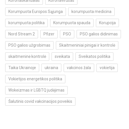
Koronaskandalas
Koronavirusas
Korumpuota Europos Sąjunga
korumpuota medicina
korumpuota politika
Korumpuota spauda
Korupcija
Nord Stream 2
Pfizer
PSO
PSO galios didinimas
PSO galios užgrobimas
Skaitmeniniai pinigai ir kontrolė
skaitmeninė kontrolė
sveikata
Sveikatos politika
Taika Ukrainoje
ukraina
vakcinos žala
vokietija
Vokietijos energetikos politika
Wokeizmas ir LGBTQ judėjimas
Šalutinis covid vakcinacijos poveikis