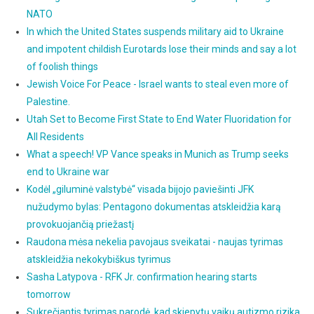
NATO
In which the United States suspends military aid to Ukraine
and impotent childish Eurotards lose their minds and say a lot
of foolish things
Jewish Voice For Peace - Israel wants to steal even more of
Palestine.
Utah Set to Become First State to End Water Fluoridation for
All Residents
What a speech! VP Vance speaks in Munich as Trump seeks
end to Ukraine war
Kodėl „giluminė valstybė“ visada bijojo paviešinti JFK
nužudymo bylas: Pentagono dokumentas atskleidžia karą
provokuojančią priežastį
Raudona mėsa nekelia pavojaus sveikatai - naujas tyrimas
atskleidžia nekokybiškus tyrimus
Sasha Latypova - RFK Jr. confirmation hearing starts
tomorrow
Sukrečiantis tyrimas parodė, kad skiepytų vaikų autizmo rizika