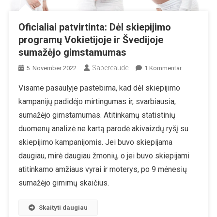
Oficialiai patvirtinta: Dėl skiepijimo
programų Vokietijoje ir Švedijoje
sumažėjo gimstamumas
Sapereaude
Zu
5. November 2022
1 Kommentar
Oficialiai
Visame pasaulyje pastebima, kad dėl skiepijimo
Patvirtinta:
kampanijų padidėjo mirtingumas ir, svarbiausia,
Dėl
Skiepijimo
sumažėjo gimstamumas. Atitinkamų statistinių
Programų
duomenų analizė ne kartą parodė akivaizdų ryšį su
Vokietijoje
skiepijimo kampanijomis. Jei buvo skiepijama
Ir
daugiau, mirė daugiau žmonių, o jei buvo skiepijami
Švedijoje
Sumažėjo
atitinkamo amžiaus vyrai ir moterys, po 9 mėnesių
Gimstamum
sumažėjo gimimų skaičius.
Skaityti daugiau