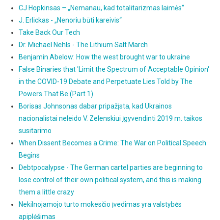
CJ Hopkinsas – „Nemanau, kad totalitarizmas laimės“
J. Erlickas - „Nenoriu būti kareivis“
Take Back Our Tech
Dr. Michael Nehls - The Lithium Salt March
Benjamin Abelow: How the west brought war to ukraine
False Binaries that 'Limit the Spectrum of Acceptable Opinion'
in the COVID-19 Debate and Perpetuate Lies Told by The
Powers That Be (Part 1)
Borisas Johnsonas dabar pripažįsta, kad Ukrainos
nacionalistai neleido V. Zelenskiui įgyvendinti 2019 m. taikos
susitarimo
When Dissent Becomes a Crime: The War on Political Speech
Begins
Debtpocalypse - The German cartel parties are beginning to
lose control of their own political system, and this is making
them a little crazy
Nekilnojamojo turto mokesčio įvedimas yra valstybės
apiplėšimas