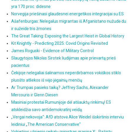
yra 170 proc. didesnė
Norvegija priešinasi glaudesnei energetikos integracijai su ES
Ašafenburgas: Nelegalus migrantas iš Afganistano nužudė du
ir sužeidė tris žmones
The Great Taking: Exposing the Largest Heist in Global History
Kit Knightly - Predicting 2025: Covid Origins Revisited
James Roguski - Evidence of Military Control
Slaugytojos Nikolės Sirotek liudijimas apie prievartą prieš
pacientus
Čekijoje nelegaliai šalinamos neperdirbamos vokiškos stiklo
pluošto atliekos iš vėjo jėgainių menčių
Ar Trumpas pasieks taiką? Jeffrey Sachs, Alexander
Mercouris ir Glenn Diesen
Masiniai protestai Rumunijoje dėl atšauktų rinkimų! ES
atskleidžia savo antidemokratinį veidą.
„Vergai nekovoja“: AfD atstovė Alice Weidel išskirtinis interviu
leidiniui „The American Conservative"
Vokietijos užsienio reikalų ministras grasina X: „Pažįstu