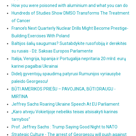
How you were poisoned with aluminium and what you can do
Hundreds of Studies Show DMSO Transforms The Treatment
of Cancer
France’s Next Quarterly Nuclear Drills Might Become Prestige-
Building Exercises With Poland
Baltijos šalių saugumas? Sustabdykite rusofobiją ir derėkitės
su rusais - Dž. Saksas Europos Parlamente
Italija, Vengrija, Ispanija ir Portugalija nepritaria 20 mlrd. eurų
karinei pagalbai Ukrainai
Didelį gyventojų spaudimą patyrusi Rumunijos vyriausybė
paleido Georgescu!
BŪTI AMERIKOS PRIEŠU – PAVOJINGA, BŪTI DRAUGU -
MIRTINA
Jeffrey Sachs Roaring Ukraine Speech At EU Parliament
„Karo atveju Vokietijoje nebeliks teisės atsisakyti karinės
tarnybos“
Prof. Jeffrey Sachs : Trump Saying Good Night to NATO
Strategic Culture - The arrest of Georgescu will push against