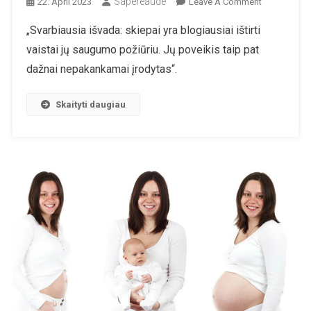
Sapereaude
On
22. April 2023
Leave A Comment
Covid
„Svarbiausia išvada: skiepai yra blogiausiai ištirti
Kampanijos
vaistai jų saugumo požiūriu. Jų poveikis taip pat
Metu
Pasitikėjima
dažnai nepakankamai įrodytas“.
Vaikų
Skiepijimu
Skaityti daugiau
Visame
Pasaulyje
Krito
Net
Iki
44
Proc.