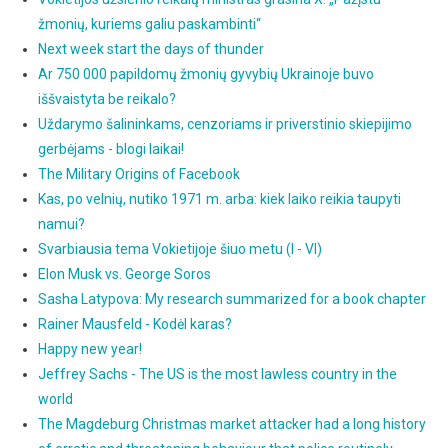
žmonių, kuriems galiu paskambinti“
Next week start the days of thunder
Ar 750 000 papildomų žmonių gyvybių Ukrainoje buvo
iššvaistyta be reikalo?
Uždarymo šalininkams, cenzoriams ir priverstinio skiepijimo
gerbėjams - blogi laikai!
The Military Origins of Facebook
Kas, po velnių, nutiko 1971 m. arba: kiek laiko reikia taupyti
namui?
Svarbiausia tema Vokietijoje šiuo metu (I - VI)
Elon Musk vs. George Soros
Sasha Latypova: My research summarized for a book chapter
Rainer Mausfeld - Kodėl karas?
Happy new year!
Jeffrey Sachs - The US is the most lawless country in the
world
The Magdeburg Christmas market attacker had a long history