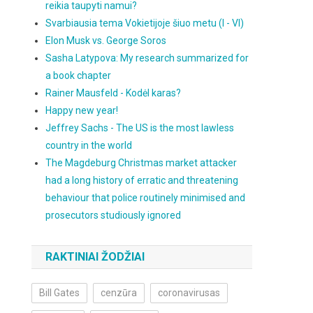
reikia taupyti namui?
Svarbiausia tema Vokietijoje šiuo metu (I - VI)
Elon Musk vs. George Soros
Sasha Latypova: My research summarized for
a book chapter
Rainer Mausfeld - Kodėl karas?
Happy new year!
Jeffrey Sachs - The US is the most lawless
country in the world
The Magdeburg Christmas market attacker
had a long history of erratic and threatening
behaviour that police routinely minimised and
prosecutors studiously ignored
RAKTINIAI ŽODŽIAI
Bill Gates
cenzūra
coronavirusas