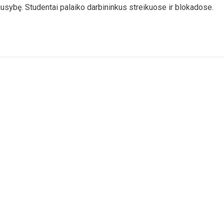
iausybę. Studentai palaiko darbininkus streikuose ir blokadose.
lijonai
ieš
acroną