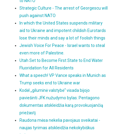
to NATO
Strategic Culture - The arrest of Georgescu will
push against NATO
In which the United States suspends military
aid to Ukraine and impotent childish Eurotards
lose their minds and say a lot of foolish things
Jewish Voice For Peace - Israel wants to steal
even more of Palestine.
Utah Set to Become First State to End Water
Fluoridation for All Residents
What a speech! VP Vance speaks in Munich as
Trump seeks end to Ukraine war
Kodėl „giluminė valstybė“ visada bijojo
paviešinti JFK nužudymo bylas: Pentagono
dokumentas atskleidžia karą provokuojančią
priežastį
Raudona mėsa nekelia pavojaus sveikatai -
naujas tyrimas atskleidžia nekokybiškus