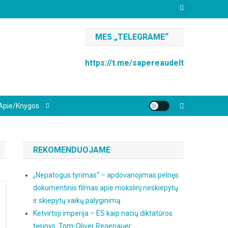
MES „TELEGRAME“
https://t.me/sapereaudelt
Apie/knygos
REKOMENDUOJAME
„Nepatogus tyrimas“ – apdovanojimas pelnęs
dokumentinis filmas apie mokslinį neskiepytų
ir skiepytų vaikų palyginimą
Ketvirtoji imperija – ES kaip nacių diktatūros
tęsinys. Tom-Oliver Regenauer