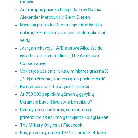
menčių
Ar Trumpas pasieks taiką? Jeffrey Sachs,
Alexander Mercouris ir Glenn Diesen
Masiniai protestai Rumunijoje dėl atšauktų
rinkimų! ES atskleidžia savo antidemokratinį
veidą.
„Vergai nekovoja“: AfD atstovė Alice Weidel
išskirtinis interviu leidiniui „The American
Conservative"
Vokietijos užsienio reikalų ministras grasina X:
„Pažįstu žmonių, kuriems galiu paskambinti“
Next week start the days of thunder
Ar 750 000 papildomų žmonių gyvybių
Ukrainoje buvo iššvaistyta be reikalo?
Uždarymo šalininkams, cenzoriams ir
priverstinio skiepijimo gerbėjams - blogi laikai!
The Military Origins of Facebook
Kas, po velnių, nutiko 1971 m. arba: kiek laiko