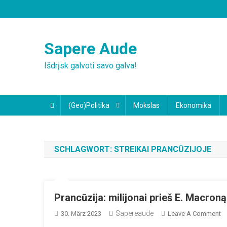
Skip
to
content
Sapere Aude
Išdrįsk galvoti savo galva!
(Geo)Politika
Mokslas
Ekonomika
SCHLAGWORT:
STREIKAI PRANCŪZIJOJE
Prancūzija: milijonai prieš E. Macroną
Sapereaude
O
30. März 2023
Leave A Comment
Pr