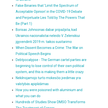
False Binaries that 'Limit the Spectrum of
Acceptable Opinion' in the COVID-19 Debate
and Perpetuate Lies Told by The Powers That
Be (Part 1)
Borisas Johnsonas dabar pripažįsta, kad
Ukrainos nacionalistai neleido V. Zelenskiui
įgyvendinti 2019 m. taikos susitarimo
When Dissent Becomes a Crime: The War on
Political Speech Begins
Debtpocalypse - The German cartel parties are
beginning to lose control of their own political
system, and this is making them a little crazy
Nekilnojamojo turto mokesčio įvedimas yra
valstybės apiplėšimas
How you were poisoned with aluminium and
what you can do
Hundreds of Studies Show DMSO Transforms