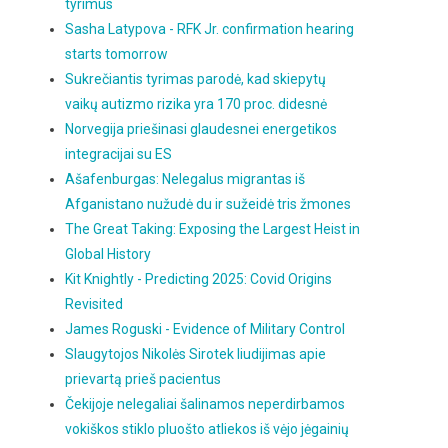
tyrimus
Sasha Latypova - RFK Jr. confirmation hearing
starts tomorrow
Sukrečiantis tyrimas parodė, kad skiepytų
vaikų autizmo rizika yra 170 proc. didesnė
Norvegija priešinasi glaudesnei energetikos
integracijai su ES
Ašafenburgas: Nelegalus migrantas iš
Afganistano nužudė du ir sužeidė tris žmones
The Great Taking: Exposing the Largest Heist in
Global History
Kit Knightly - Predicting 2025: Covid Origins
Revisited
James Roguski - Evidence of Military Control
Slaugytojos Nikolės Sirotek liudijimas apie
prievartą prieš pacientus
Čekijoje nelegaliai šalinamos neperdirbamos
vokiškos stiklo pluošto atliekos iš vėjo jėgainių