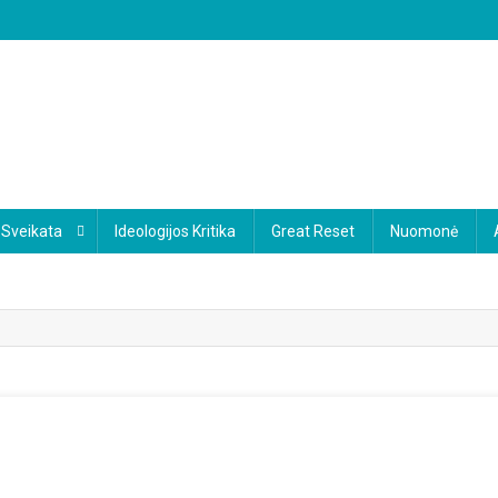
Sveikata
Ideologijos Kritika
Great Reset
Nuomonė
n
ancūzija: