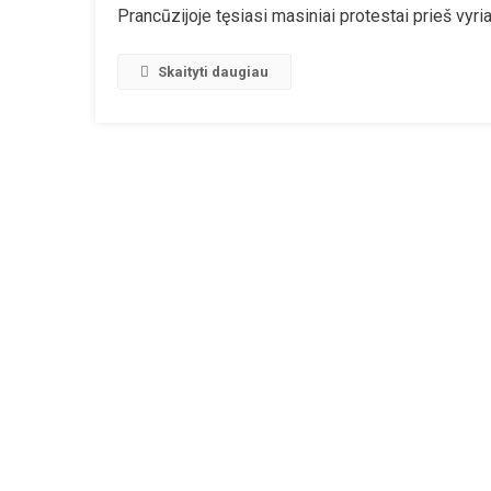
Prancūzijoje tęsiasi masiniai protestai prieš vyr
Mi
Pr
E.
Skaityti daugiau
M