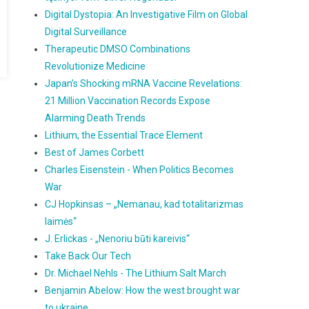
Digital Dystopia: An Investigative Film on Global
Digital Surveillance
Therapeutic DMSO Combinations
Revolutionize Medicine
Japan’s Shocking mRNA Vaccine Revelations:
21 Million Vaccination Records Expose
Alarming Death Trends
Lithium, the Essential Trace Element
Best of James Corbett
Charles Eisenstein - When Politics Becomes
War
CJ Hopkinsas – „Nemanau, kad totalitarizmas
laimės“
J. Erlickas - „Nenoriu būti kareivis“
Take Back Our Tech
Dr. Michael Nehls - The Lithium Salt March
Benjamin Abelow: How the west brought war
to ukraine