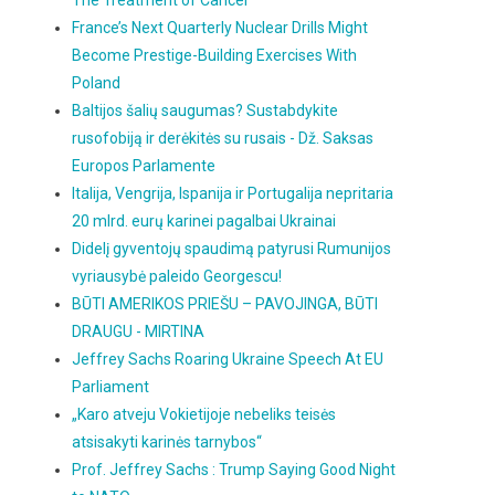
The Treatment of Cancer
France’s Next Quarterly Nuclear Drills Might
Become Prestige-Building Exercises With
Poland
Baltijos šalių saugumas? Sustabdykite
rusofobiją ir derėkitės su rusais - Dž. Saksas
Europos Parlamente
Italija, Vengrija, Ispanija ir Portugalija nepritaria
20 mlrd. eurų karinei pagalbai Ukrainai
Didelį gyventojų spaudimą patyrusi Rumunijos
vyriausybė paleido Georgescu!
BŪTI AMERIKOS PRIEŠU – PAVOJINGA, BŪTI
DRAUGU - MIRTINA
Jeffrey Sachs Roaring Ukraine Speech At EU
Parliament
„Karo atveju Vokietijoje nebeliks teisės
atsisakyti karinės tarnybos“
Prof. Jeffrey Sachs : Trump Saying Good Night