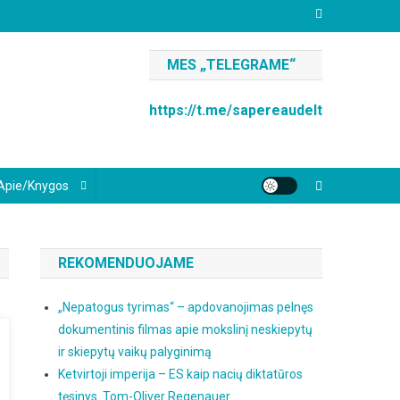
MES „TELEGRAME“
https://t.me/sapereaudelt
Apie/knygos
REKOMENDUOJAME
„Nepatogus tyrimas“ – apdovanojimas pelnęs
dokumentinis filmas apie mokslinį neskiepytų
ir skiepytų vaikų palyginimą
Ketvirtoji imperija – ES kaip nacių diktatūros
tęsinys. Tom-Oliver Regenauer