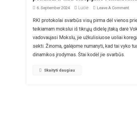
Lucie
On
6. September 2024
Leave A Comment
Auk
RKI protokolai svarbūs visų pirma dėl vienos pri
Svei
teikiamam mokslui iš tikrųjų didelę įtaką darė Voki
Aps
Pare
vadovaujasi Mokslu, jie užkulisiuose uoliai koregav
Tei
sekti. Žinoma, galėjome numanyti, kad tai vyko tuo
Prip
dinamikos įrodymas. Štai kodėl jie svarbūs.
Kad
„nep
Skaityti daugiau
Pan
Eks
Vad
Polit
Kad
Viru
Rizi
Vert
Buv
Polit