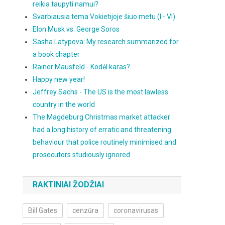
reikia taupyti namui?
Svarbiausia tema Vokietijoje šiuo metu (I - VI)
Elon Musk vs. George Soros
Sasha Latypova: My research summarized for
a book chapter
Rainer Mausfeld - Kodėl karas?
Happy new year!
Jeffrey Sachs - The US is the most lawless
country in the world
The Magdeburg Christmas market attacker
had a long history of erratic and threatening
behaviour that police routinely minimised and
prosecutors studiously ignored
RAKTINIAI ŽODŽIAI
Bill Gates
cenzūra
coronavirusas