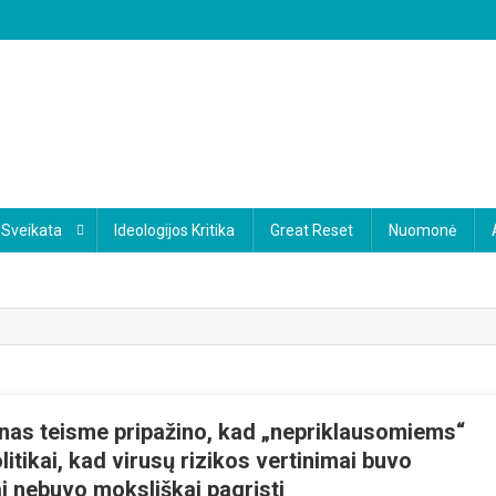
Sveikata
Ideologijos Kritika
Great Reset
Nuomonė
nas teisme pripažino, kad „nepriklausomiems“
ikai, kad virusų rizikos vertinimai buvo
mai nebuvo moksliškai pagrįsti