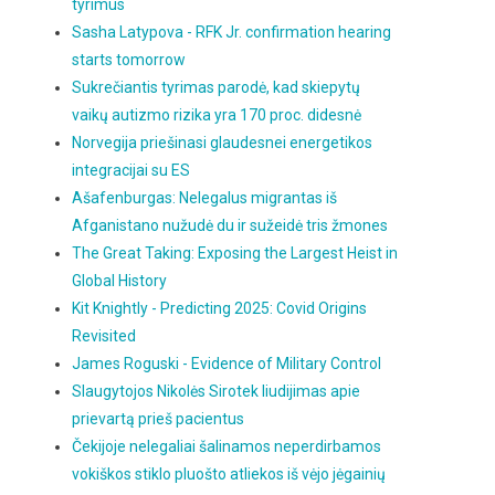
tyrimus
Sasha Latypova - RFK Jr. confirmation hearing
starts tomorrow
Sukrečiantis tyrimas parodė, kad skiepytų
vaikų autizmo rizika yra 170 proc. didesnė
Norvegija priešinasi glaudesnei energetikos
integracijai su ES
Ašafenburgas: Nelegalus migrantas iš
Afganistano nužudė du ir sužeidė tris žmones
The Great Taking: Exposing the Largest Heist in
Global History
Kit Knightly - Predicting 2025: Covid Origins
Revisited
James Roguski - Evidence of Military Control
Slaugytojos Nikolės Sirotek liudijimas apie
prievartą prieš pacientus
Čekijoje nelegaliai šalinamos neperdirbamos
vokiškos stiklo pluošto atliekos iš vėjo jėgainių