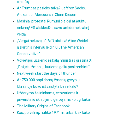
menčių
Ar Trumpas pasieks taiką? Jeffrey Sachs,
Alexander Mercouris ir Glenn Diesen
Masiniai protestai Rumunijoje dėl atšauktų
rinkimų! ES atskleidžia savo antidemokratinį
veidą.
„Vergai nekovoja“: AfD atstovė Alice Weidel
išskirtinis interviu leidiniui „The American
Conservative"
Vokietijos užsienio reikalų ministras grasina X:
„Pažįstu žmonių, kuriems galiu paskambinti“
Next week start the days of thunder
Ar 750 000 papildomų žmonių gyvybių
Ukrainoje buvo iššvaistyta be reikalo?
Uždarymo šalininkams, cenzoriams ir
priverstinio skiepijimo gerbėjams - blogi laikai!
The Military Origins of Facebook
Kas, po velnių, nutiko 1971 m. arba: kiek laiko