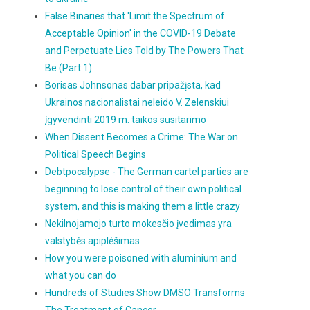
False Binaries that 'Limit the Spectrum of
Acceptable Opinion' in the COVID-19 Debate
and Perpetuate Lies Told by The Powers That
Be (Part 1)
Borisas Johnsonas dabar pripažįsta, kad
Ukrainos nacionalistai neleido V. Zelenskiui
įgyvendinti 2019 m. taikos susitarimo
When Dissent Becomes a Crime: The War on
Political Speech Begins
Debtpocalypse - The German cartel parties are
beginning to lose control of their own political
system, and this is making them a little crazy
Nekilnojamojo turto mokesčio įvedimas yra
valstybės apiplėšimas
How you were poisoned with aluminium and
what you can do
Hundreds of Studies Show DMSO Transforms