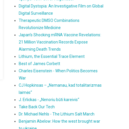
Digital Dystopia: An Investigative Film on Global
Digital Surveillance
Therapeutic DMSO Combinations
Revolutionize Medicine
Japan’s Shocking mRNA Vaccine Revelations:
21 Million Vaccination Records Expose
Alarming Death Trends
Lithium, the Essential Trace Element
Best of James Corbett
Charles Eisenstein - When Politics Becomes
War
CJ Hopkinsas – „Nemanau, kad totalitarizmas
laimės“
J. Erlickas - „Nenoriu būti kareivis“
Take Back Our Tech
Dr. Michael Nehls - The Lithium Salt March
Benjamin Abelow: How the west brought war
to ukraine