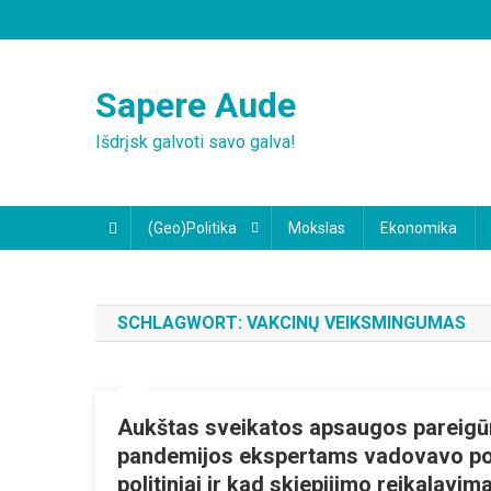
Skip
to
content
Sapere Aude
Išdrįsk galvoti savo galva!
(Geo)Politika
Mokslas
Ekonomika
SCHLAGWORT:
VAKCINŲ VEIKSMINGUMAS
Aukštas sveikatos apsaugos pareigū
pandemijos ekspertams vadovavo polit
politiniai ir kad skiepijimo reikalavi