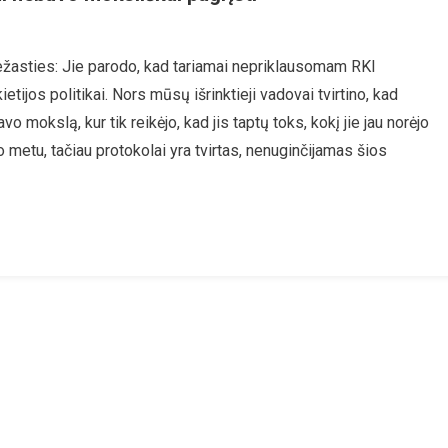
štas
ežasties: Jie parodo, kad tariamai nepriklausomam RKI
katos
etijos politikai. Nors mūsų išrinktieji vadovai tvirtino, kad
augos
igūnas
o mokslą, kur tik reikėjo, kad jis taptų toks, kokį jie jau norėjo
sme
 metu, tačiau protokolai yra tvirtas, nenuginčijamas šios
ažino,
riklausomiems“
demijos
pertams
ovavo
ikai,
sų
kos
inimai
o
iniai