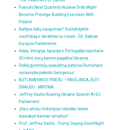
The Treatment of Cancer
France’s Next Quarterly Nuclear Drills Might
Become Prestige-Building Exercises With
Poland
Baltijos šalių saugumas? Sustabdykite
rusofobiją ir derėkitės su rusais - Dž. Saksas
Europos Parlamente
Italija, Vengrija, Ispanija ir Portugalija nepritaria
20 mlrd. eurų karinei pagalbai Ukrainai
Didelį gyventojų spaudimą patyrusi Rumunijos
vyriausybė paleido Georgescu!
BŪTI AMERIKOS PRIEŠU – PAVOJINGA, BŪTI
DRAUGU - MIRTINA
Jeffrey Sachs Roaring Ukraine Speech At EU
Parliament
„Karo atveju Vokietijoje nebeliks teisės
atsisakyti karinės tarnybos“
Prof. Jeffrey Sachs : Trump Saying Good Night