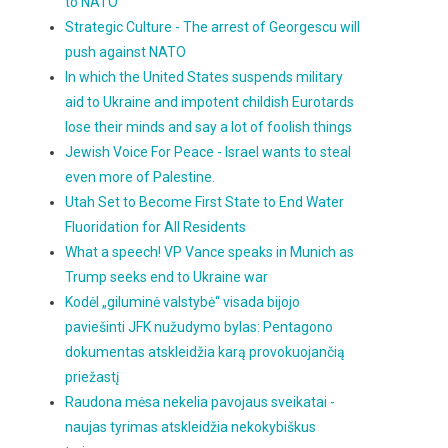
to NATO
Strategic Culture - The arrest of Georgescu will
push against NATO
In which the United States suspends military
aid to Ukraine and impotent childish Eurotards
lose their minds and say a lot of foolish things
Jewish Voice For Peace - Israel wants to steal
even more of Palestine.
Utah Set to Become First State to End Water
Fluoridation for All Residents
What a speech! VP Vance speaks in Munich as
Trump seeks end to Ukraine war
Kodėl „giluminė valstybė“ visada bijojo
paviešinti JFK nužudymo bylas: Pentagono
dokumentas atskleidžia karą provokuojančią
priežastį
Raudona mėsa nekelia pavojaus sveikatai -
naujas tyrimas atskleidžia nekokybiškus