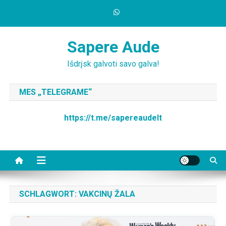
Skip
to
content
Sapere Aude
Išdrįsk galvoti savo galva!
MES „TELEGRAME“
https://t.me/sapereaudelt
SCHLAGWORT:
VAKCINŲ ŽALA