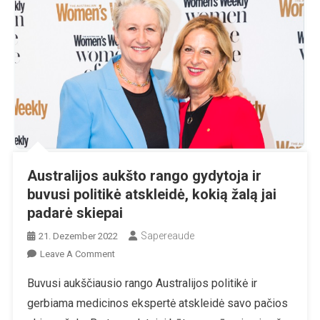
Australijos aukšto rango gydytoja ir
buvusi politikė atskleidė, kokią žalą jai
padarė skiepai
Sapereaude
21. Dezember 2022
On
Leave A Comment
Australijos
Buvusi aukščiausio rango Australijos politikė ir
Aukšto
gerbiama medicinos ekspertė atskleidė savo pačios
Rango
Gydytoja