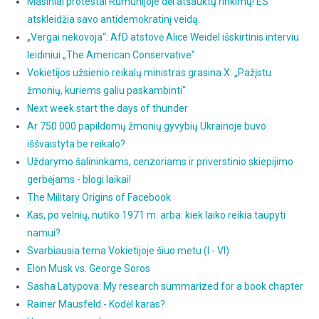
Masiniai protestai Rumunijoje dėl atšauktų rinkimų! ES
atskleidžia savo antidemokratinį veidą.
„Vergai nekovoja“: AfD atstovė Alice Weidel išskirtinis interviu
leidiniui „The American Conservative"
Vokietijos užsienio reikalų ministras grasina X: „Pažįstu
žmonių, kuriems galiu paskambinti“
Next week start the days of thunder
Ar 750 000 papildomų žmonių gyvybių Ukrainoje buvo
iššvaistyta be reikalo?
Uždarymo šalininkams, cenzoriams ir priverstinio skiepijimo
gerbėjams - blogi laikai!
The Military Origins of Facebook
Kas, po velnių, nutiko 1971 m. arba: kiek laiko reikia taupyti
namui?
Svarbiausia tema Vokietijoje šiuo metu (I - VI)
Elon Musk vs. George Soros
Sasha Latypova: My research summarized for a book chapter
Rainer Mausfeld - Kodėl karas?