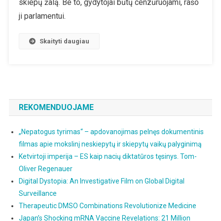
skiepų žalą. Be to, gydytojai būtų cenzūruojami, rašo
Ir
ji parlamentui.
Buvusi
Politikė
Skaityti daugiau
Atskleidė,
Kokią
Žalą
Jai
Padarė
Skiepai
REKOMENDUOJAME
„Nepatogus tyrimas“ – apdovanojimas pelnęs dokumentinis
filmas apie mokslinį neskiepytų ir skiepytų vaikų palyginimą
Ketvirtoji imperija – ES kaip nacių diktatūros tęsinys. Tom-
Oliver Regenauer
Digital Dystopia: An Investigative Film on Global Digital
Surveillance
Therapeutic DMSO Combinations Revolutionize Medicine
Japan’s Shocking mRNA Vaccine Revelations: 21 Million