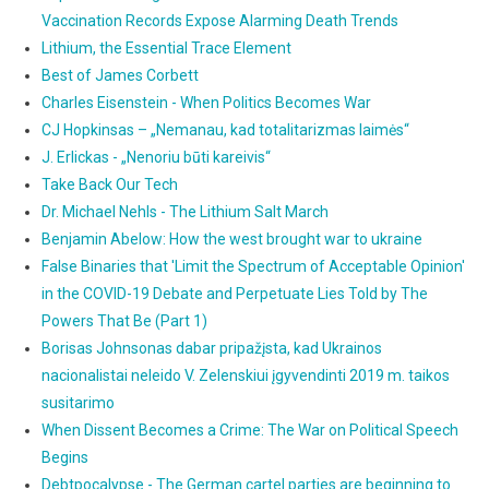
Vaccination Records Expose Alarming Death Trends
Lithium, the Essential Trace Element
Best of James Corbett
Charles Eisenstein - When Politics Becomes War
CJ Hopkinsas – „Nemanau, kad totalitarizmas laimės“
J. Erlickas - „Nenoriu būti kareivis“
Take Back Our Tech
Dr. Michael Nehls - The Lithium Salt March
Benjamin Abelow: How the west brought war to ukraine
False Binaries that 'Limit the Spectrum of Acceptable Opinion'
in the COVID-19 Debate and Perpetuate Lies Told by The
Powers That Be (Part 1)
Borisas Johnsonas dabar pripažįsta, kad Ukrainos
nacionalistai neleido V. Zelenskiui įgyvendinti 2019 m. taikos
susitarimo
When Dissent Becomes a Crime: The War on Political Speech
Begins
Debtpocalypse - The German cartel parties are beginning to