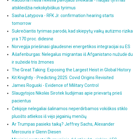
Raudona mėsa nekelia pavojaus sveikatai - naujas tyrimas
atskleidžia nekokybiškus tyrimus
Sasha Latypova - RFK Jr. confirmation hearing starts
tomorrow
Sukrečiantis tyrimas parodė, kad skiepytų vaikų autizmo rizika
yra 170 proc. didesnė
Norvegija priešinasi glaudesnei energetikos integracijai su ES
Ašafenburgas: Nelegalus migrantas iš Afganistano nužudė du
ir sužeidė tris žmones
The Great Taking: Exposing the Largest Heist in Global History
Kit Knightly - Predicting 2025: Covid Origins Revisited
James Roguski - Evidence of Military Control
Slaugytojos Nikolės Sirotek liudijimas apie prievartą prieš
pacientus
Čekijoje nelegaliai šalinamos neperdirbamos vokiškos stiklo
pluošto atliekos iš vėjo jėgainių menčių
Ar Trumpas pasieks taiką? Jeffrey Sachs, Alexander
Mercouris ir Glenn Diesen