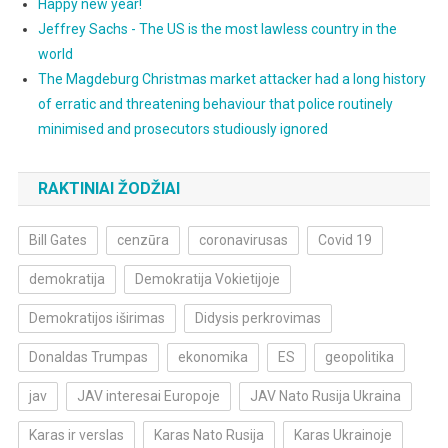
Happy new year!
Jeffrey Sachs - The US is the most lawless country in the
world
The Magdeburg Christmas market attacker had a long history
of erratic and threatening behaviour that police routinely
minimised and prosecutors studiously ignored
RAKTINIAI ŽODŽIAI
Bill Gates
cenzūra
coronavirusas
Covid 19
demokratija
Demokratija Vokietijoje
Demokratijos iširimas
Didysis perkrovimas
Donaldas Trumpas
ekonomika
ES
geopolitika
jav
JAV interesai Europoje
JAV Nato Rusija Ukraina
Karas ir verslas
Karas Nato Rusija
Karas Ukrainoje