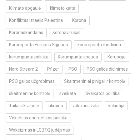
Klimato apgaulė
klimato kaita
Konfliktas Izraelis Palestina
Korona
Koronaskandalas
Koronavirusas
Korumpuota Europos Sąjunga
korumpuota medicina
korumpuota politika
Korumpuota spauda
Korupcija
Nord Stream 2
Pfizer
PSO
PSO galios didinimas
PSO galios užgrobimas
Skaitmeniniai pinigai ir kontrolė
skaitmeninė kontrolė
sveikata
Sveikatos politika
Taika Ukrainoje
ukraina
vakcinos žala
vokietija
Vokietijos energetikos politika
Wokeizmas ir LGBTQ judėjimas