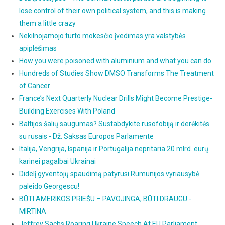
lose control of their own political system, and this is making
them a little crazy
Nekilnojamojo turto mokesčio įvedimas yra valstybės
apiplėšimas
How you were poisoned with aluminium and what you can do
Hundreds of Studies Show DMSO Transforms The Treatment
of Cancer
France’s Next Quarterly Nuclear Drills Might Become Prestige-
Building Exercises With Poland
Baltijos šalių saugumas? Sustabdykite rusofobiją ir derėkitės
su rusais - Dž. Saksas Europos Parlamente
Italija, Vengrija, Ispanija ir Portugalija nepritaria 20 mlrd. eurų
karinei pagalbai Ukrainai
Didelį gyventojų spaudimą patyrusi Rumunijos vyriausybė
paleido Georgescu!
BŪTI AMERIKOS PRIEŠU – PAVOJINGA, BŪTI DRAUGU -
MIRTINA
Jeffrey Sachs Roaring Ukraine Speech At EU Parliament