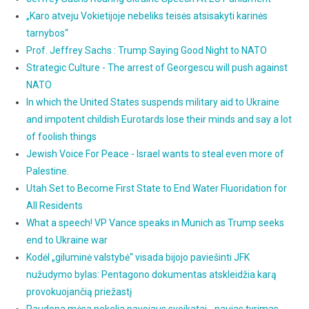
„Karo atveju Vokietijoje nebeliks teisės atsisakyti karinės
tarnybos“
Prof. Jeffrey Sachs : Trump Saying Good Night to NATO
Strategic Culture - The arrest of Georgescu will push against
NATO
In which the United States suspends military aid to Ukraine
and impotent childish Eurotards lose their minds and say a lot
of foolish things
Jewish Voice For Peace - Israel wants to steal even more of
Palestine.
Utah Set to Become First State to End Water Fluoridation for
All Residents
What a speech! VP Vance speaks in Munich as Trump seeks
end to Ukraine war
Kodėl „giluminė valstybė“ visada bijojo paviešinti JFK
nužudymo bylas: Pentagono dokumentas atskleidžia karą
provokuojančią priežastį