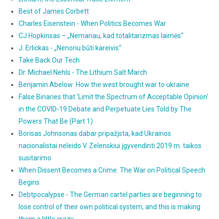
Best of James Corbett
Charles Eisenstein - When Politics Becomes War
CJ Hopkinsas – „Nemanau, kad totalitarizmas laimės“
J. Erlickas - „Nenoriu būti kareivis“
Take Back Our Tech
Dr. Michael Nehls - The Lithium Salt March
Benjamin Abelow: How the west brought war to ukraine
False Binaries that 'Limit the Spectrum of Acceptable Opinion'
in the COVID-19 Debate and Perpetuate Lies Told by The
Powers That Be (Part 1)
Borisas Johnsonas dabar pripažįsta, kad Ukrainos
nacionalistai neleido V. Zelenskiui įgyvendinti 2019 m. taikos
susitarimo
When Dissent Becomes a Crime: The War on Political Speech
Begins
Debtpocalypse - The German cartel parties are beginning to
lose control of their own political system, and this is making