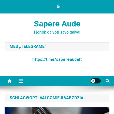
Skip
to
content
Sapere Aude
Išdrįsk galvoti savo galva!
MES „TELEGRAME“
https://t.me/sapereaudelt
SCHLAGWORT:
VALGOMIEJI VABZDŽIAI