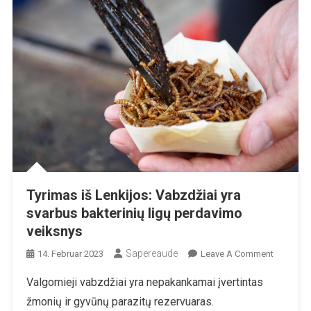
Tyrimas iš Lenkijos: Vabzdžiai yra
svarbus bakterinių ligų perdavimo
veiksnys
Sapereaude
On
14. Februar 2023
Leave A Comment
Tyrimas
Valgomieji vabzdžiai yra nepakankamai įvertintas
Iš
žmonių ir gyvūnų parazitų rezervuaras.
Lenkijos: