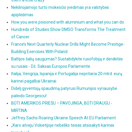
them a little crazy
Nekilnojamojo turto mokesčio įvedimas yra valstybės
apiplėšimas
How you were poisoned with aluminium and what you can do
Hundreds of Studies Show DMSO Transforms The Treatment
of Cancer
France’s Next Quarterly Nuclear Drills Might Become Prestige-
Building Exercises With Poland
Baltijos šalių saugumas? Sustabdykite rusofobiją ir derėkitės
su rusais - Dž. Saksas Europos Parlamente
Italija, Vengrija, Ispanija ir Portugalija nepritaria 20 mlrd. eurų
karinei pagalbai Ukrainai
Didelį gyventojų spaudimą patyrusi Rumunijos vyriausybė
paleido Georgescu!
BŪTI AMERIKOS PRIEŠU – PAVOJINGA, BŪTI DRAUGU -
MIRTINA
Jeffrey Sachs Roaring Ukraine Speech At EU Parliament
„Karo atveju Vokietijoje nebeliks teisės atsisakyti karinės