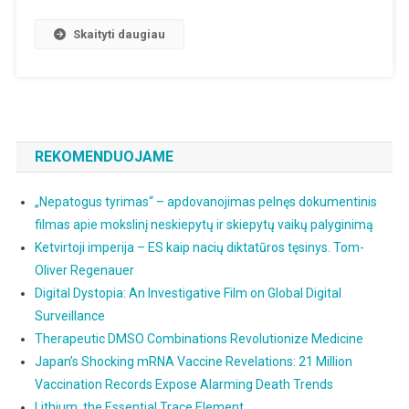
Vabzdžia
Yra
Skaityti daugiau
Svarbus
Bakterini
Ligų
Perdavim
Veiksnys
REKOMENDUOJAME
„Nepatogus tyrimas“ – apdovanojimas pelnęs dokumentinis
filmas apie mokslinį neskiepytų ir skiepytų vaikų palyginimą
Ketvirtoji imperija – ES kaip nacių diktatūros tęsinys. Tom-
Oliver Regenauer
Digital Dystopia: An Investigative Film on Global Digital
Surveillance
Therapeutic DMSO Combinations Revolutionize Medicine
Japan’s Shocking mRNA Vaccine Revelations: 21 Million
Vaccination Records Expose Alarming Death Trends
Lithium, the Essential Trace Element