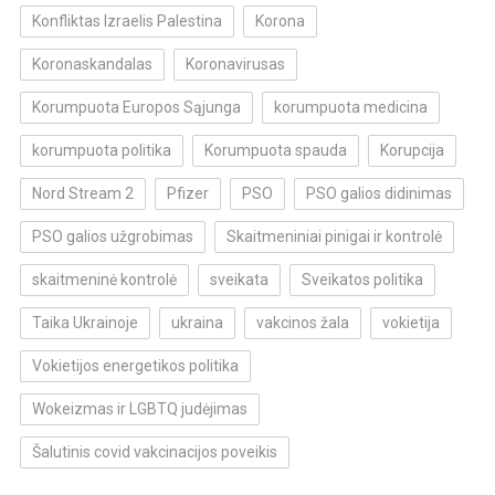
Konfliktas Izraelis Palestina
Korona
Koronaskandalas
Koronavirusas
Korumpuota Europos Sąjunga
korumpuota medicina
korumpuota politika
Korumpuota spauda
Korupcija
Nord Stream 2
Pfizer
PSO
PSO galios didinimas
PSO galios užgrobimas
Skaitmeniniai pinigai ir kontrolė
skaitmeninė kontrolė
sveikata
Sveikatos politika
Taika Ukrainoje
ukraina
vakcinos žala
vokietija
Vokietijos energetikos politika
Wokeizmas ir LGBTQ judėjimas
Šalutinis covid vakcinacijos poveikis