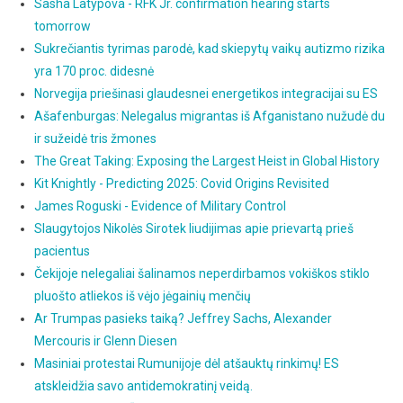
Sasha Latypova - RFK Jr. confirmation hearing starts
tomorrow
Sukrečiantis tyrimas parodė, kad skiepytų vaikų autizmo rizika
yra 170 proc. didesnė
Norvegija priešinasi glaudesnei energetikos integracijai su ES
Ašafenburgas: Nelegalus migrantas iš Afganistano nužudė du
ir sužeidė tris žmones
The Great Taking: Exposing the Largest Heist in Global History
Kit Knightly - Predicting 2025: Covid Origins Revisited
James Roguski - Evidence of Military Control
Slaugytojos Nikolės Sirotek liudijimas apie prievartą prieš
pacientus
Čekijoje nelegaliai šalinamos neperdirbamos vokiškos stiklo
pluošto atliekos iš vėjo jėgainių menčių
Ar Trumpas pasieks taiką? Jeffrey Sachs, Alexander
Mercouris ir Glenn Diesen
Masiniai protestai Rumunijoje dėl atšauktų rinkimų! ES
atskleidžia savo antidemokratinį veidą.