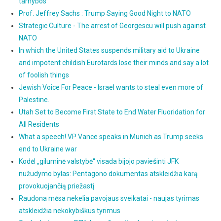
tarnybos“
Prof. Jeffrey Sachs : Trump Saying Good Night to NATO
Strategic Culture - The arrest of Georgescu will push against
NATO
In which the United States suspends military aid to Ukraine
and impotent childish Eurotards lose their minds and say a lot
of foolish things
Jewish Voice For Peace - Israel wants to steal even more of
Palestine.
Utah Set to Become First State to End Water Fluoridation for
All Residents
What a speech! VP Vance speaks in Munich as Trump seeks
end to Ukraine war
Kodėl „giluminė valstybė“ visada bijojo paviešinti JFK
nužudymo bylas: Pentagono dokumentas atskleidžia karą
provokuojančią priežastį
Raudona mėsa nekelia pavojaus sveikatai - naujas tyrimas
atskleidžia nekokybiškus tyrimus