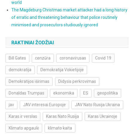
world
The Magdeburg Christmas market attacker had a long history
of erratic and threatening behaviour that police routinely
minimised and prosecutors studiously ignored
RAKTINIAI ŽODŽIAI
Bill Gates
cenzūra
coronavirusas
Covid 19
demokratija
Demokratija Vokietijoje
Demokratijos iširimas
Didysis perkrovimas
Donaldas Trumpas
ekonomika
ES
geopolitika
jav
JAV interesai Europoje
JAV Nato Rusija Ukraina
Karas ir verslas
Karas Nato Rusija
Karas Ukrainoje
Klimato apgaulė
klimato kaita