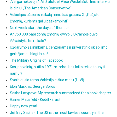
„Vergai nekovoja“: AfD atstovė Alice Weidel išskirtinis interviu
leidiniui „The American Conservative"
Vokietijos užsienio reikalų ministras grasina X: „Pažįstu
žmonių, kuriems galiu paskambinti“
Next week start the days of thunder
Ar 750 000 papildomų žmonių gyvybių Ukrainoje buvo
iššvaistyta be reikalo?
Uždarymo šalininkams, cenzoriams ir priverstinio skiepijimo
gerbėjams - blogi laikai!
The Military Origins of Facebook
Kas, po velnių, nutiko 1971 m. arba: kiek laiko reikia taupyti
namui?
Svarbiausia tema Vokietijoje šiuo metu (I - VI)
Elon Musk vs. George Soros
Sasha Latypova: My research summarized for a book chapter
Rainer Mausfeld - Kodėl karas?
Happy new year!
Jeffrey Sachs - The US is the most lawless country in the