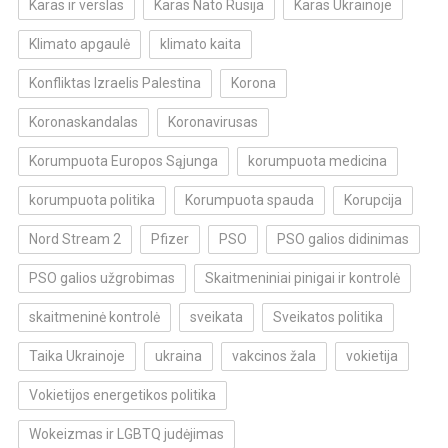
Karas ir verslas
Karas Nato Rusija
Karas Ukrainoje
Klimato apgaulė
klimato kaita
Konfliktas Izraelis Palestina
Korona
Koronaskandalas
Koronavirusas
Korumpuota Europos Sąjunga
korumpuota medicina
korumpuota politika
Korumpuota spauda
Korupcija
Nord Stream 2
Pfizer
PSO
PSO galios didinimas
PSO galios užgrobimas
Skaitmeniniai pinigai ir kontrolė
skaitmeninė kontrolė
sveikata
Sveikatos politika
Taika Ukrainoje
ukraina
vakcinos žala
vokietija
Vokietijos energetikos politika
Wokeizmas ir LGBTQ judėjimas