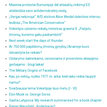
Masiniai protestai Rumunijoje dėl atšauktų rinkimų! ES
atskleidžia savo antidemokratinį veidą.
„Vergai nekovoja“: AfD atstovė Alice Weidel išskirtinis interviu
leidiniui „The American Conservative"
Vokietijos užsienio reikalų ministras grasina X: „Pažįstu
žmonių, kuriems galiu paskambinti“
Next week start the days of thunder
Ar 750 000 papildomų žmonių gyvybių Ukrainoje buvo
iššvaistyta be reikalo?
Uždarymo šalininkams, cenzoriams ir priverstinio skiepijimo
gerbėjams - blogi laikai!
The Military Origins of Facebook
Kas, po velnių, nutiko 1971 m. arba: kiek laiko reikia taupyti
namui?
Svarbiausia tema Vokietijoje šiuo metu (I - VI)
Elon Musk vs. George Soros
Sasha Latypova: My research summarized for a book chapter
Rainer Mausfeld - Kodėl karas?