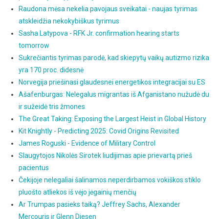
Raudona mėsa nekelia pavojaus sveikatai - naujas tyrimas
atskleidžia nekokybiškus tyrimus
Sasha Latypova - RFK Jr. confirmation hearing starts
tomorrow
Sukrečiantis tyrimas parodė, kad skiepytų vaikų autizmo rizika
yra 170 proc. didesnė
Norvegija priešinasi glaudesnei energetikos integracijai su ES
Ašafenburgas: Nelegalus migrantas iš Afganistano nužudė du
ir sužeidė tris žmones
The Great Taking: Exposing the Largest Heist in Global History
Kit Knightly - Predicting 2025: Covid Origins Revisited
James Roguski - Evidence of Military Control
Slaugytojos Nikolės Sirotek liudijimas apie prievartą prieš
pacientus
Čekijoje nelegaliai šalinamos neperdirbamos vokiškos stiklo
pluošto atliekos iš vėjo jėgainių menčių
Ar Trumpas pasieks taiką? Jeffrey Sachs, Alexander
Mercouris ir Glenn Diesen