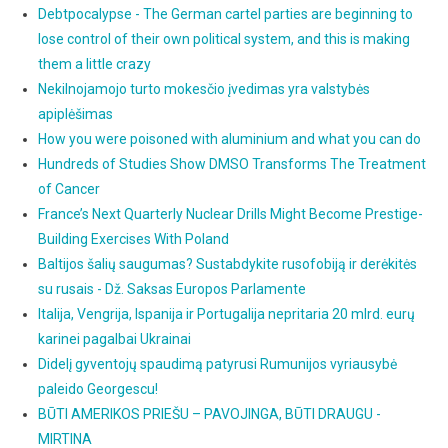
Debtpocalypse - The German cartel parties are beginning to
lose control of their own political system, and this is making
them a little crazy
Nekilnojamojo turto mokesčio įvedimas yra valstybės
apiplėšimas
How you were poisoned with aluminium and what you can do
Hundreds of Studies Show DMSO Transforms The Treatment
of Cancer
France’s Next Quarterly Nuclear Drills Might Become Prestige-
Building Exercises With Poland
Baltijos šalių saugumas? Sustabdykite rusofobiją ir derėkitės
su rusais - Dž. Saksas Europos Parlamente
Italija, Vengrija, Ispanija ir Portugalija nepritaria 20 mlrd. eurų
karinei pagalbai Ukrainai
Didelį gyventojų spaudimą patyrusi Rumunijos vyriausybė
paleido Georgescu!
BŪTI AMERIKOS PRIEŠU – PAVOJINGA, BŪTI DRAUGU -
MIRTINA