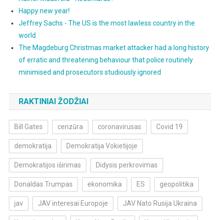
Happy new year!
Jeffrey Sachs - The US is the most lawless country in the
world
The Magdeburg Christmas market attacker had a long history
of erratic and threatening behaviour that police routinely
minimised and prosecutors studiously ignored
RAKTINIAI ŽODŽIAI
Bill Gates
cenzūra
coronavirusas
Covid 19
demokratija
Demokratija Vokietijoje
Demokratijos iširimas
Didysis perkrovimas
Donaldas Trumpas
ekonomika
ES
geopolitika
jav
JAV interesai Europoje
JAV Nato Rusija Ukraina