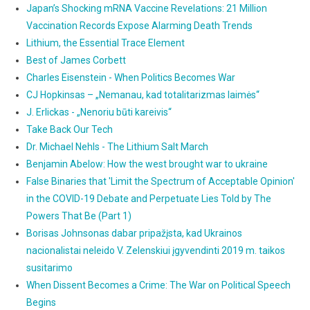
Japan’s Shocking mRNA Vaccine Revelations: 21 Million
Vaccination Records Expose Alarming Death Trends
Lithium, the Essential Trace Element
Best of James Corbett
Charles Eisenstein - When Politics Becomes War
CJ Hopkinsas – „Nemanau, kad totalitarizmas laimės“
J. Erlickas - „Nenoriu būti kareivis“
Take Back Our Tech
Dr. Michael Nehls - The Lithium Salt March
Benjamin Abelow: How the west brought war to ukraine
False Binaries that 'Limit the Spectrum of Acceptable Opinion'
in the COVID-19 Debate and Perpetuate Lies Told by The
Powers That Be (Part 1)
Borisas Johnsonas dabar pripažįsta, kad Ukrainos
nacionalistai neleido V. Zelenskiui įgyvendinti 2019 m. taikos
susitarimo
When Dissent Becomes a Crime: The War on Political Speech
Begins