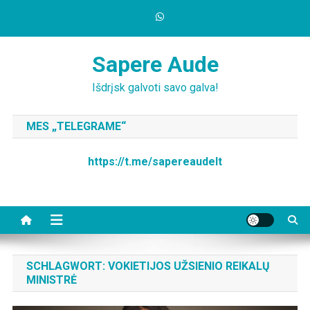
Skip
to
content
Sapere Aude
Išdrįsk galvoti savo galva!
MES „TELEGRAME“
https://t.me/sapereaudelt
SCHLAGWORT:
VOKIETIJOS UŽSIENIO REIKALŲ
MINISTRĖ