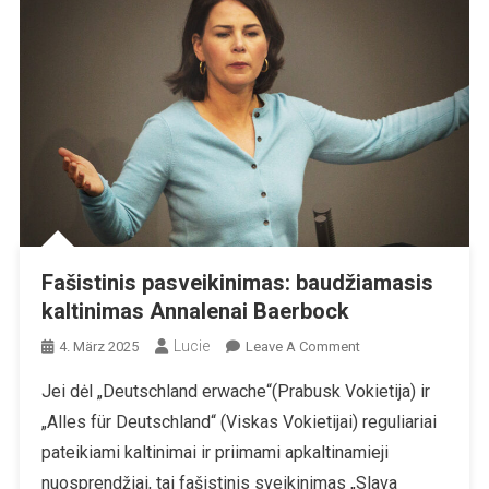
Fašistinis pasveikinimas: baudžiamasis
kaltinimas Annalenai Baerbock
Lucie
On
4. März 2025
Leave A Comment
Fašistinis
Jei dėl „Deutschland erwache“(Prabusk Vokietija) ir
Pasveikinimas:
„Alles für Deutschland“ (Viskas Vokietijai) reguliariai
Baudžiamasis
Kaltinimas
pateikiami kaltinimai ir priimami apkaltinamieji
Annalenai
nuosprendžiai, tai fašistinis sveikinimas „Slava