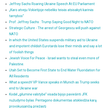
Jeffrey Sachs Roaring Ukraine Speech At EU Parliament
„Karo atveju Vokietijoje nebeliks teisės atsisakyti karinės
tarnybos“
Prof. Jeffrey Sachs : Trump Saying Good Night to NATO
Strategic Culture - The arrest of Georgescu will push against
NATO
In which the United States suspends military aid to Ukraine
and impotent childish Eurotards lose their minds and say a lot
of foolish things
Jewish Voice For Peace - Israel wants to steal even more of
Palestine.
Utah Set to Become First State to End Water Fluoridation for
All Residents
What a speech! VP Vance speaks in Munich as Trump seeks
end to Ukraine war
Kodėl „giluminė valstybė“ visada bijojo paviešinti JFK
nužudymo bylas: Pentagono dokumentas atskleidžia karą
provokuojančią priežastį